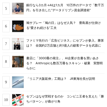
銀行なら3カ月→AIは1カ月 10万件のデータで「数千万
円」を引き出した“データドリブン資金調達術”
鳩サブレー「鳩の日」はなぜ人気？ 豊島屋が仕掛け
る“愛され続ける”工夫
ファミマ先行の「広告ビジネス」にセブンが参入、勝算
は？ 全国約2万店舗と約1億人の顧客データを武器に
書店に「3000冊の発注」、AI企業が古書を買いあさ
る？ Anthropicも数百万冊をスキャン・破棄 実態明
らかに
「リニア大阪延伸」工期は？ JR東海社長が説明
セブンはなぜ苦戦するのか コンビニ王者を支えた「勝
ちパターン」が曲がり角