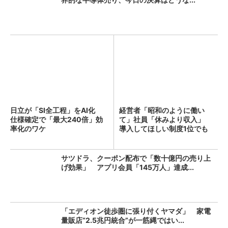
日立が「SI全工程」をAI化
経営者「昭和のように働い
仕様確定で「最大240倍」効
て」社員「休みより収入」
率化のワケ
導入してほしい制度1位でも
「週...
サツドラ、クーポン配布で「数十億円の売り上
げ効果」 アプリ会員「145万人」達成...
「エディオン徒歩圏に張り付くヤマダ」 家電
量販店“2.5兆円統合”が一筋縄ではい...