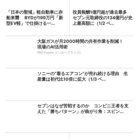
「日本の聖域」軽自動車に赤
役員報酬1億円超が過去最多
船来襲 BYDが199万円「新
セブン元取締役の134億円が史
型EV軽」で仕掛ける一...
上最高額に（1/2 ペ...
大阪ガスが月2000時間の共有作業を削減！
現場のAI活用術
PR(ITmedia エンタープライズ)
ソニーの“着るエアコン”が売れ続ける理由 生
産量は初代比10倍に拡大（1/3 ペ...
セブンはなぜ苦戦するのか コンビニ王者を支
えた「勝ちパターン」が曲がり角：スピン...