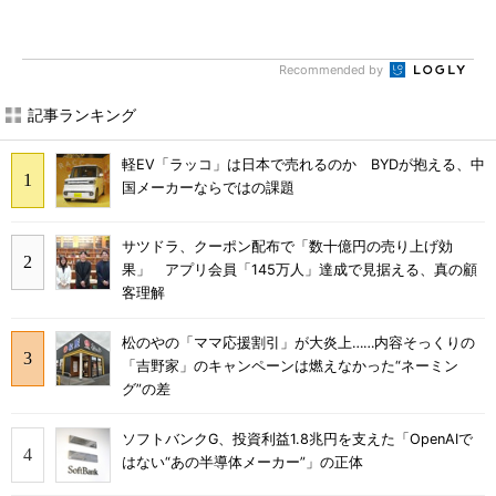
Recommended by
記事ランキング
軽EV「ラッコ」は日本で売れるのか BYDが抱える、中
国メーカーならではの課題
サツドラ、クーポン配布で「数十億円の売り上げ効
果」 アプリ会員「145万人」達成で見据える、真の顧
客理解
松のやの「ママ応援割引」が大炎上……内容そっくりの
「吉野家」のキャンペーンは燃えなかった“ネーミン
グ”の差
ソフトバンクG、投資利益1.8兆円を支えた「OpenAIで
はない“あの半導体メーカー”」の正体