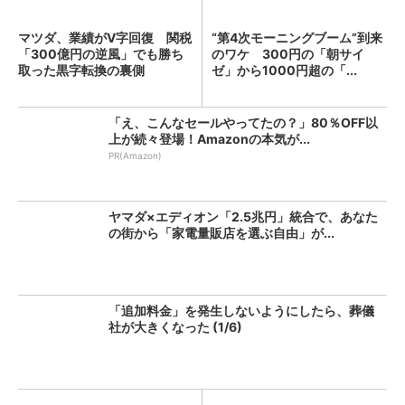
マツダ、業績がV字回復 関税
“第4次モーニングブーム”到来
「300億円の逆風」でも勝ち
のワケ 300円の「朝サイ
取った黒字転換の裏側
ゼ」から1000円超の「...
「え、こんなセールやってたの？」80％OFF以
上が続々登場！Amazonの本気が...
PR(Amazon)
ヤマダ×エディオン「2.5兆円」統合で、あなた
の街から「家電量販店を選ぶ自由」が...
「追加料金」を発生しないようにしたら、葬儀
社が大きくなった (1/6)