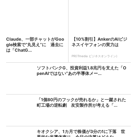
Claude、一部チャットがGoo
【10%割引】AnkerのAIビジ
gle検索で“丸見え”に 過去に
ネスイヤフォンの実力は
は「ChatG...
PR(ITmedia ビジネスオンライン)
ソフトバンクG、投資利益1.8兆円を支えた「O
penAIではない“あの半導体メー...
「1個80円のフックが売れるか」と一蹴された
町工場の逆転劇 友安製作所が考える「...
キオクシア、1カ月で株価が3分の1に下落 世
界的な半導体売り、今日の決算はどうな...