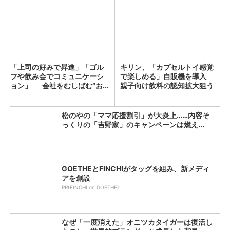
「上司の好みで昇進」「ゴル
キリン、「カプセルトイ感覚
フや飲み会でコミュニケーシ
で楽しめる」自販機を導入
ョン」──会社をむしばむ“お...
親子向け飲料の認知拡大狙う
松のやの「ママ応援割引」が大炎上……内容そ
っくりの「吉野家」のキャンペーンは燃え...
GOETHEとFINCHIがタッグを組み、新メディ
アを創設
PR(FINCHI on GOETHE)
なぜ「一度消えた」オニツカタイガーは復活し