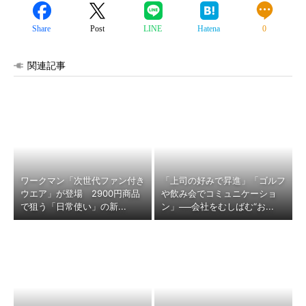
Share
Post
LINE
Hatena
0
関連記事
ワークマン「次世代ファン付き
「上司の好みで昇進」「ゴルフ
ウエア」が登場 2900円商品
や飲み会でコミュニケーショ
で狙う「日常使い」の新...
ン」──会社をむしばむ“お...