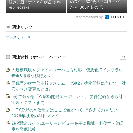
のワケ 300円の「朝サイゼ」
組み、新メディアを創設
（FINC
から1000円超の「...
HI on GOETHE）
Recommended by
関連リンク
プレスリリース
関連資料（ホワイトペーパー）
PR
大規模環境やファイルサーバにも対応、仮想化ITインフラの
安全&迅速な移行方法
国税庁の次世代基幹システム「KSK2」稼働開始に向けて、対
応すべき変更点とは?
5分で分かる「AI駆動開発エージェント」 要件定義から設計・
実装・テストまで
「CX分野のAI活用」はここで差がつく 押さえておきたい
2026年以降のAIトレンド
ERP選定ガイド:ユーザーレビューを基に機能・利便性・満足
度を徹底比較