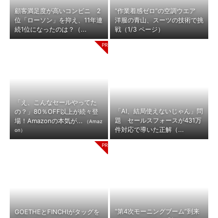
顧客満足度が高いコンビニ 2
“作業着感ゼロ”の空調ウエア
位「ローソン」を抑え、11年連
洋服の青山、スーツの技術で挑
続1位になったのは？（...
戦（1/3 ページ）
「え、こんなセールやってた
「AI、結局使えないじゃん」問
の？」80％OFF以上が続々登
題 セールスフォースが431万
場！Amazonの本気が...
（Amaz
件対応で導いた正解（...
on）
“第4次モーニングブーム”到来
GOETHEとFINCHIがタッグを