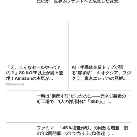
たのか 世界的ブランドへと成長した背景...
「え、こんなセールやってた
AI・半導体企業トップが語
の？」80％OFF以上が続々登
る“稼ぎ頭” キオクシア、フジ
場！Amazonの本気が...
クラ、東京エレデバの見解...
PR(Amazon)
一時は“倒産寸前”だったのに――元ネジ製造の
町工場で、1人の採用枠に「350人」...
ファミマ、「45％増量作戦」の回数も増量 初
の年2回開催、5年で売り上げ2倍超（...