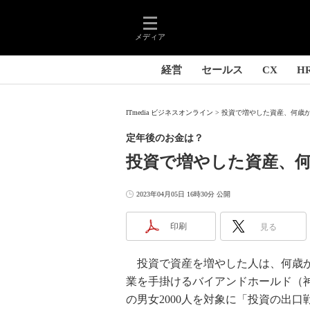
メディア
経営
セールス
CX
H
ITmedia ビジネスオンライン
投資で増やした資産、何歳から
定年後のお金は？
投資で増やした資産、何
2023年04月05日 16時30分 公開
印刷
見る
投資で資産を増やした人は、何歳か
業を手掛けるバイアンドホールド（神
の男女2000人を対象に「投資の出