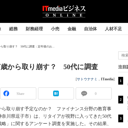
R
総務
財務経理
小売
金融
自治体
人材不足
取り崩す？ 50代に調査：定年後のお...
歳から取り崩す？ 50代に調査
注目
[
サトウナナミ
，
ITmedia
]
Share
0
ら取り崩す予定なのか？ ファイナンス分野の教育事
奈川県逗子市）は、リタイアが視野に入ってきた50代
口戦略」に関するアンケート調査を実施した。その結果、