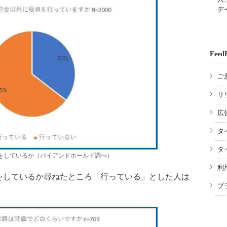
デ
Feed
ご
リ
広
タ
タ
をしているか（バイアンドホールド調べ）
利
しているか尋ねたところ「行っている」とした人は
プ