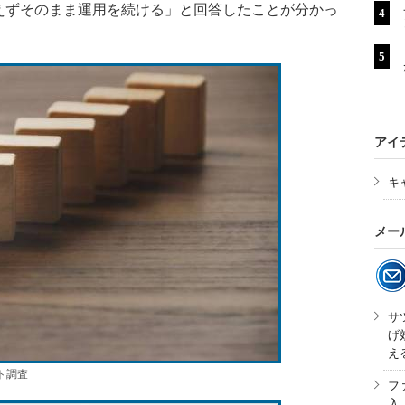
えずそのまま運用を続ける」と回答したことが分かっ
アイ
キ
メー
サ
げ
え
ト調査
フ
入