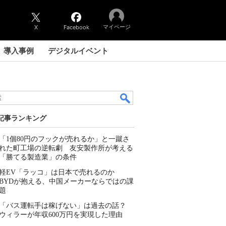
マイページ
X
Facebook
導入事例
デジタルイベント
記事ランキング
「1個80円のフックが売れるか」と一蹴さ
れた町工場の逆転劇 友安製作所が考える
「勝てる製造業」の条件
軽EV「ラッコ」は日本で売れるのか
BYDが抱える、中国メーカーならではの課
題
「バス運転手は稼げない」は過去の話？
ウィラーが年収600万円を実現した理由