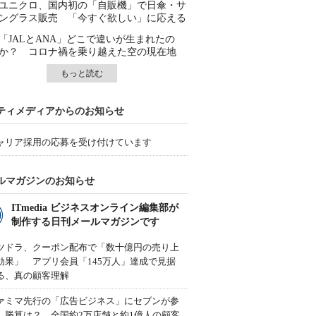
ユニクロ、国内初の「自販機」で日傘・サ
ングラス販売 「今すぐ欲しい」に応える
「JALとANA」どこで違いが生まれたの
か？ コロナ禍を乗り越えた空の現在地
もっと読む
ティメディアからのお知らせ
ャリア採用の応募を受け付けています
ルマガジンのお知らせ
ITmedia ビジネスオンライン編集部が
制作する日刊メールマガジンです
ツドラ、クーポン配布で「数十億円の売り上
効果」 アプリ会員「145万人」達成で見据
る、真の顧客理解
ァミマ先行の「広告ビジネス」にセブンが参
、勝算は？ 全国約2万店舗と約1億人の顧客