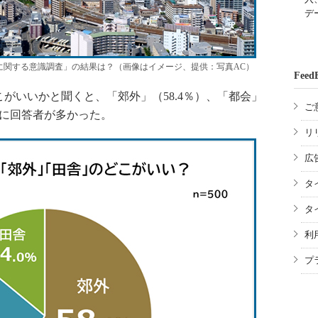
デ
に関する意識調査」の結果は？（画像はイメージ、提供：写真AC）
Feed
いいかと聞くと、「郊外」（58.4％）、「都会」
ご
の順に回答者が多かった。
リ
広
タ
タ
利
プ