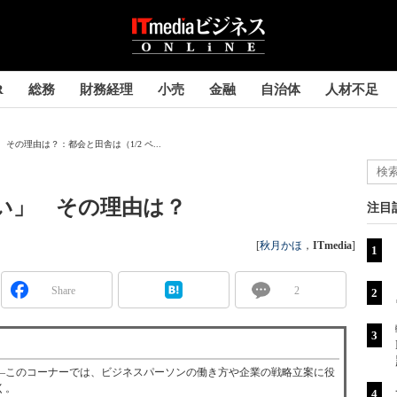
R
総務
財務経理
小売
金融
自治体
人材不足
その理由は？：都会と田舎は（1/2 ペ...
い」 その理由は？
注目
[
秋月かほ
，
ITmedia
]
Share
2
―このコーナーでは、ビジネスパーソンの働き方や企業の戦略立案に役
く。