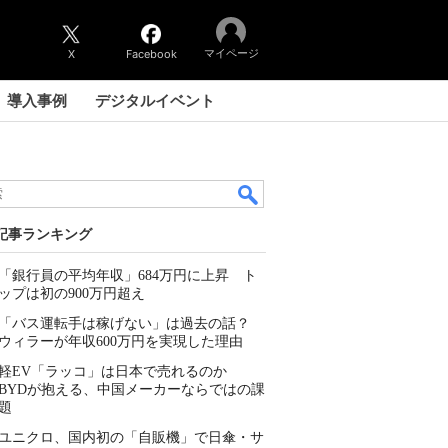
マイページ
X
Facebook
導入事例
デジタルイベント
記事ランキング
「銀行員の平均年収」684万円に上昇 ト
ップは初の900万円超え
「バス運転手は稼げない」は過去の話？
ウィラーが年収600万円を実現した理由
軽EV「ラッコ」は日本で売れるのか
BYDが抱える、中国メーカーならではの課
題
ユニクロ、国内初の「自販機」で日傘・サ