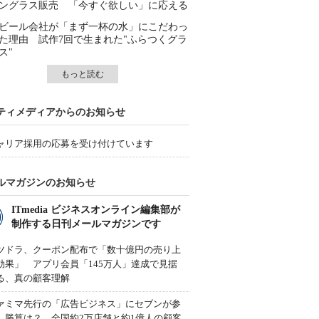
ングラス販売 「今すぐ欲しい」に応える
ビール会社が「まず一杯の水」にこだわっ
た理由 試作7回で生まれた"ふらつくグラ
ス"
もっと読む
ティメディアからのお知らせ
ャリア採用の応募を受け付けています
ルマガジンのお知らせ
ITmedia ビジネスオンライン編集部が
制作する日刊メールマガジンです
ツドラ、クーポン配布で「数十億円の売り上
効果」 アプリ会員「145万人」達成で見据
る、真の顧客理解
ァミマ先行の「広告ビジネス」にセブンが参
、勝算は？ 全国約2万店舗と約1億人の顧客