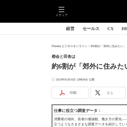
メディア
経営
セールス
CX
H
ITmedia ビジネスオンライン
約6割が「郊外に住みたい」 
都会と田舎は
約6割が「郊外に住みた
2023年05月16日 12時36分 公開
印刷
見る
仕事に役立つ調査データ：
消費者の傾向、若者の価値観、働き方の変化―
立つようなさまざまな調査データを紹介してい