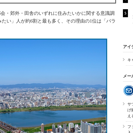
、「都会・郊外・田舎のいずれに住みたいかに関する意識調
たい」人が約6割と最も多く、その理由の1位は「バラ
アイ
キ
メー
サ
げ
え
フ
入