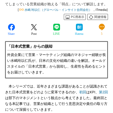
てしまっている営業組織が抱える「弱点」について解説します。
[
水嶋 玲以仁（グローバル・インサイト合同会社）
，ITmedia]
PC用表示
関連情報
Share
Post
LINE
Hatena
5
「日本式営業」からの脱却
外資企業にて営業・マーケティング組織のマネジャー経験が長
い水嶋玲以仁氏が、日米の文化や組織の違いを解説。オールド
スタイルの「日本式営業」から脱却し、生産性を高めるヒント
をお届けしていきます。
本シリーズでは、近年さまざまな課題があることが認識されて
きた日本式営業をどのように変革できるのか、
初回
はKPI、
第2回
は部下のマネジメントという観点から考えてきました。最終回と
なる本記事では、営業が組織として行う意思決定や責任の取り方
について深掘りしていきます。