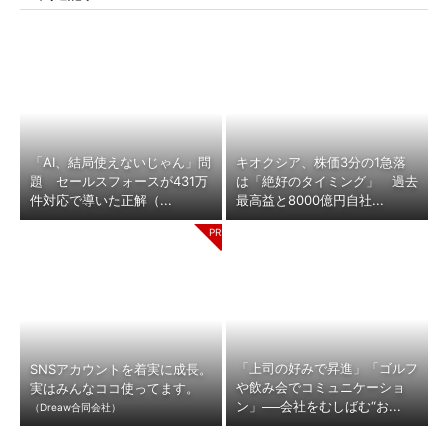
「AI、結局使えないじゃん」問
キオクシア、株価3分の1急落
題 セールスフォースが431万
は「絶好のタイミング」 過去
件対応で導いた正解（...
最高益と8000億円自社...
「上司の好みで昇進」「ゴルフ
SNSアカウントを着実に成長。
や飲み会でコミュニケーショ
実はみんなココ使ってます。
ン」──会社をむしばむ“お...
（Dreaw合同会社）