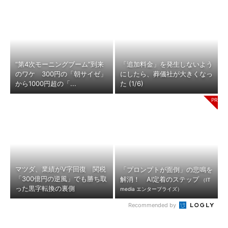
“第4次モーニングブーム”到来
「追加料金」を発生しないよう
のワケ 300円の「朝サイゼ」
にしたら、葬儀社が大きくなっ
から1000円超の「...
た (1/6)
マツダ、業績がV字回復 関税
「プロンプトが面倒」の悲鳴を
「300億円の逆風」でも勝ち取
解消！ AI定着のステップ
（IT
った黒字転換の裏側
media エンタープライズ）
Recommended by