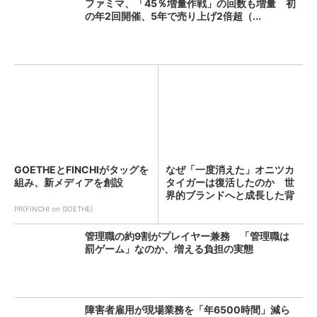
ファミマ、「45％増量作戦」の回数も増量 初
の年2回開催、5年で売り上げ2倍超（...
GOETHEとFINCHIがタッグを
なぜ「一度消えた」オニツカ
組み、新メディアを創設
タイガーは復活したのか 世
界的ブランドへと成長した背
景...
PR(FINCHI on GOETHE)
管理職の約9割がプレイヤー兼務 「管理職は
罰ゲーム」なのか、増える負担の実態
障害者雇用が現場業務を「年6500時間」減ら