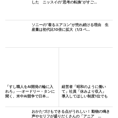
した ニッスイの“思考の転換”がすご...
ソニーの“着るエアコン”が売れ続ける理由 生
産量は初代比10倍に拡大（1/3 ペ...
「すし職人をAI開発の輪に入
経営者「昭和のように働い
れろ」──オードリー・タンに
て」社員「休みより収入」
聞く、米中AI競争で日本...
導入してほしい制度1位でも
「週...
おかたづけもできる点がうれしい！ 動物の鳴き
声やセリフが盛りだくさんの「アニア ...