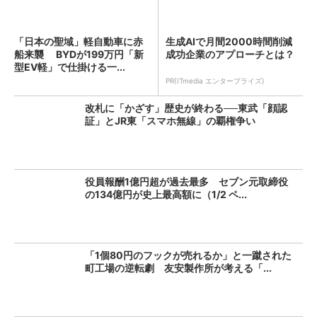
「日本の聖域」軽自動車に赤
生成AIで月間2000時間削減
船来襲 BYDが199万円「新
成功企業のアプローチとは？
型EV軽」で仕掛ける一...
PR(ITmedia エンタープライズ)
改札に「かざす」歴史が終わる──東武「顔認
証」とJR東「スマホ無線」の覇権争い
役員報酬1億円超が過去最多 セブン元取締役
の134億円が史上最高額に（1/2 ペ...
「1個80円のフックが売れるか」と一蹴された
町工場の逆転劇 友安製作所が考える「...