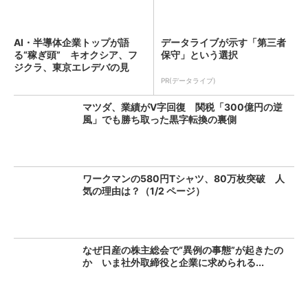
AI・半導体企業トップが語
データライブが示す「第三者
る“稼ぎ頭” キオクシア、フ
保守」という選択
ジクラ、東京エレデバの見
解...
PR(データライブ)
マツダ、業績がV字回復 関税「300億円の逆
風」でも勝ち取った黒字転換の裏側
ワークマンの580円Tシャツ、80万枚突破 人
気の理由は？（1/2 ページ）
なぜ日産の株主総会で“異例の事態”が起きたの
か いま社外取締役と企業に求められる...