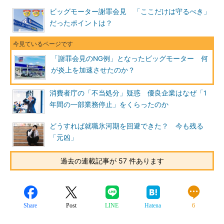
ビッグモーター謝罪会見 「ここだけは守るべき」
だったポイントは？
「謝罪会見のNG例」となったビッグモーター 何
が炎上を加速させたのか？
消費者庁の「不当処分」疑惑 優良企業はなぜ「1
年間の一部業務停止」をくらったのか
どうすれば就職氷河期を回避できた？ 今も残る
「元凶」
過去の連載記事が 57 件あります
Share
Post
LINE
Hatena
6