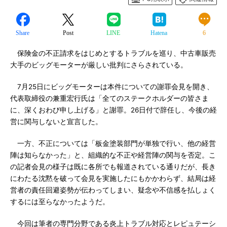
Share
Post
LINE
Hatena
6
保険金の不正請求をはじめとするトラブルを巡り、中古車販売
大手のビッグモーターが厳しい批判にさらされている。
7月25日にビッグモーターは本件についての謝罪会見を開き、
代表取締役の兼重宏行氏は「全てのステークホルダーの皆さま
に、深くおわび申し上げる」と謝罪。26日付で辞任し、今後の経
営に関与しないと宣言した。
一方、不正については「板金塗装部門が単独で行い、他の経営
陣は知らなかった」と、組織的な不正や経営陣の関与を否定。こ
の記者会見の様子は既に各所でも報道されている通りだが、長き
にわたる沈黙を破って会見を実施したにもかかわらず、結局は経
営者の責任回避姿勢が伝わってしまい、疑念や不信感を払しょく
するには至らなかったようだ。
今回は筆者の専門分野である炎上トラブル対応とレピュテーシ