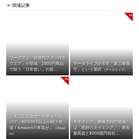
関連記事
ワークマン「次世代ファン付き
ウエア」が登場 2900円商品
データライブが示す「第三者保
で狙う「日常使い」の新...
守」という選択
（データライブ）
「え、こんなセールやってた
キオクシア、株価3分の1急落
の？」80％OFF以上が続々登
は「絶好のタイミング」 過去
場！Amazonの本気が...
（Amaz
最高益と8000億円自社...
on）