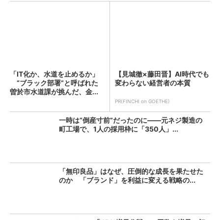
「IT化か、水道を止めるか」
【見城徹×藤田晋】AI時代でも
“ブラック部署”と呼ばれた
変わらない経営者の本質
曽於市水道課が挑んだ、金...
PR(FINCHI on GOETHE)
一時は“倒産寸前”だったのに――元ネジ製造の
町工場で、1人の採用枠に「350人」...
「無印良品」はなぜ、圧倒的な成長を果たせた
のか 「ブランド」を利益に変える戦略の...