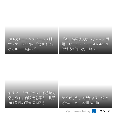
“第4次モーニングブーム”到来
「AI、結局使えないじゃん」問
のワケ 300円の「朝サイゼ」
題 セールスフォースが431万
から1000円超の「...
件対応で導いた正解（...
キリン、「カプセルトイ感覚で
楽しめる」自販機を導入 親子
サイゼリヤ、約6年ぶり「値上
向け飲料の認知拡大狙う
げ検討」か 株価も急騰
Recommended by