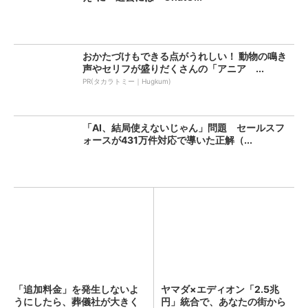
おかたづけもできる点がうれしい！ 動物の鳴き
声やセリフが盛りだくさんの「アニア ...
PR(タカラトミー｜Hugkum)
「AI、結局使えないじゃん」問題 セールスフ
ォースが431万件対応で導いた正解（...
「追加料金」を発生しないよ
ヤマダ×エディオン「2.5兆
うにしたら、葬儀社が大きく
円」統合で、あなたの街から