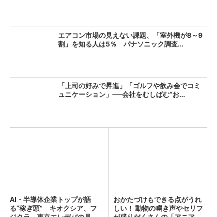
エアコン市場の見えない課題、「室外機が8～9
割」を知る人は5％ パナソニック調査...
「上司の好みで昇進」「ゴルフや飲み会でコミ
ュニケーション」──会社をむしばむ“お...
AI・半導体企業トップが語
おかたづけもできる点がうれ
る“稼ぎ頭” キオクシア、フ
しい！ 動物の鳴き声やセリフ
ジクラ、東京エレデバの見
が盛りだくさんの「アニア ...