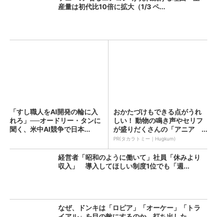
産量は初代比10倍に拡大（1/3 ペ...
「すし職人をAI開発の輪に入
おかたづけもできる点がうれ
れろ」──オードリー・タンに
しい！ 動物の鳴き声やセリフ
聞く、米中AI競争で日本...
が盛りだくさんの「アニア ...
PR(タカラトミー｜Hugkum)
経営者「昭和のように働いて」社員「休みより
収入」 導入してほしい制度1位でも「週...
なぜ、ドンキは「ロピア」「オーケー」「トラ
イアル」を目の敵にするのか 打ち出した...