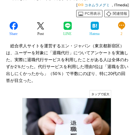
[
コネムラメグミ
，ITmedia]
PC用表示
関連情報
Share
Post
LINE
Hatena
2
総合求人サイトを運営するエン・ジャパン（東京都新宿区）
は、ユーザーを対象に「退職代行」についてアンケートを実施し
た。実際に退職代行サービスを利用したことがある人は全体のわ
ずか2％だった。代行サービスを利用した理由1位は「退職を言い
出しにくかったから」（50％）で半数にのぼり、特に20代の回
答が目立った。