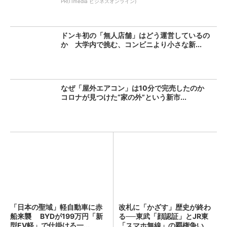
PR(ITmedia ビジネスオンライン)
ドンキ初の「無人店舗」はどう運営しているの
か 大学内で挑む、コンビニより小さな新...
なぜ「屋外エアコン」は10分で完売したのか
コロナが見つけた“家の外”という新市...
「日本の聖域」軽自動車に赤
改札に「かざす」歴史が終わ
船来襲 BYDが199万円「新
る──東武「顔認証」とJR東
型EV軽」で仕掛ける一...
「スマホ無線」の覇権争い