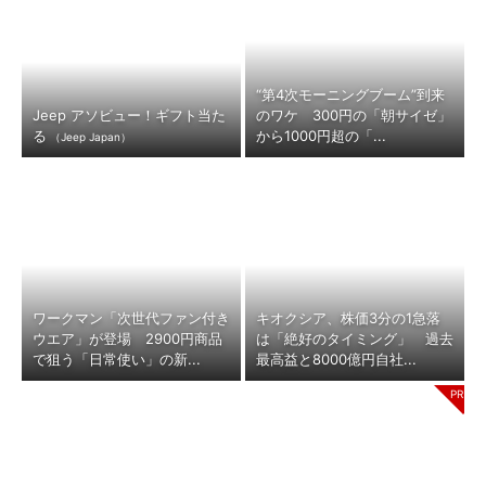
“第4次モーニングブーム”到来
Jeep アソビュー！ギフト当た
のワケ 300円の「朝サイゼ」
る
から1000円超の「...
（Jeep Japan）
ワークマン「次世代ファン付き
キオクシア、株価3分の1急落
ウエア」が登場 2900円商品
は「絶好のタイミング」 過去
で狙う「日常使い」の新...
最高益と8000億円自社...