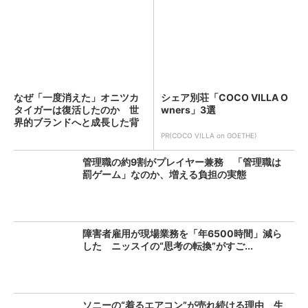
なぜ「一度消えた」オニツカ
シェア別荘「COCO VILLA O
タイガーは復活したのか 世
wners」3選
界的ブランドへと成長した背
景...
PR(COCO VILLA on GOETHE)
管理職の約9割がプレイヤー兼務 「管理職は
罰ゲーム」なのか、増える負担の実態
障害者雇用が現場業務を「年6500時間」減ら
した ニッスイの“思考の転換”がすご...
ソニーの“着るエアコン”が売れ続ける理由 生