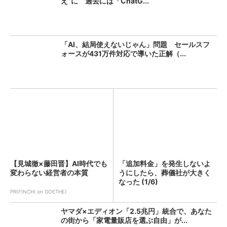
え”に 過去には「ChatG...
「AI、結局使えないじゃん」問題 セールスフ
ォースが431万件対応で導いた正解（...
【見城徹×藤田晋】AI時代でも
「追加料金」を発生しないよ
変わらない経営者の本質
うにしたら、葬儀社が大きく
なった (1/6)
PR(FINCHI on GOETHE)
ヤマダ×エディオン「2.5兆円」統合で、あなた
の街から「家電量販店を選ぶ自由」が...