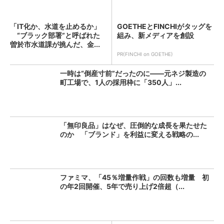
「IT化か、水道を止めるか」
GOETHEとFINCHIがタッグを
“ブラック部署”と呼ばれた
組み、新メディアを創設
曽於市水道課が挑んだ、金...
PR(FINCHI on GOETHE)
一時は“倒産寸前”だったのに――元ネジ製造の
町工場で、1人の採用枠に「350人」...
「無印良品」はなぜ、圧倒的な成長を果たせた
のか 「ブランド」を利益に変える戦略の...
ファミマ、「45％増量作戦」の回数も増量 初
の年2回開催、5年で売り上げ2倍超（...