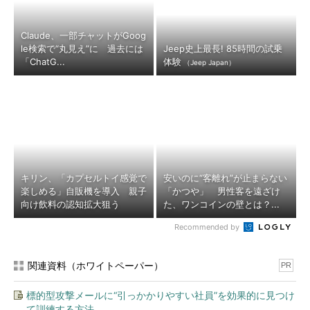
Claude、一部チャットがGoog
le検索で“丸見え”に 過去には
Jeep史上最長! 85時間の試乗
「ChatG...
体験
（Jeep Japan）
キリン、「カプセルトイ感覚で
安いのに“客離れ”が止まらない
楽しめる」自販機を導入 親子
「かつや」 男性客を遠ざけ
向け飲料の認知拡大狙う
た、ワンコインの壁とは？...
Recommended by
関連資料（ホワイトペーパー）
PR
標的型攻撃メールに“引っかかりやすい社員”を効果的に見つけ
て訓練する方法