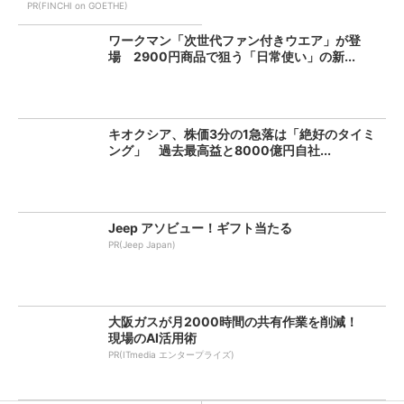
PR(FINCHI on GOETHE)
ワークマン「次世代ファン付きウエア」が登
場 2900円商品で狙う「日常使い」の新...
キオクシア、株価3分の1急落は「絶好のタイミ
ング」 過去最高益と8000億円自社...
Jeep アソビュー！ギフト当たる
PR(Jeep Japan)
大阪ガスが月2000時間の共有作業を削減！
現場のAI活用術
PR(ITmedia エンタープライズ)