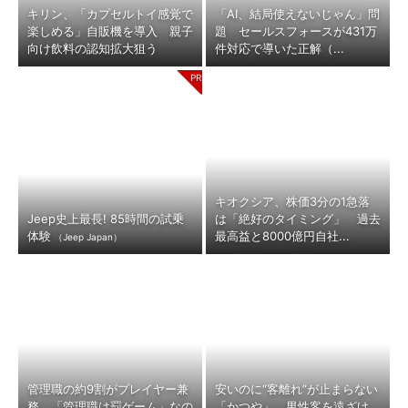
キリン、「カプセルトイ感覚で
「AI、結局使えないじゃん」問
楽しめる」自販機を導入 親子
題 セールスフォースが431万
向け飲料の認知拡大狙う
件対応で導いた正解（...
キオクシア、株価3分の1急落
Jeep史上最長! 85時間の試乗
は「絶好のタイミング」 過去
体験
最高益と8000億円自社...
（Jeep Japan）
管理職の約9割がプレイヤー兼
安いのに“客離れ”が止まらない
務 「管理職は罰ゲーム」なの
「かつや」 男性客を遠ざけ