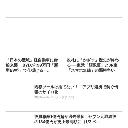
「日本の聖域」軽自動車に赤
改札に「かざす」歴史が終わ
船来襲 BYDが199万円「新
る──東武「顔認証」とJR東
型EV軽」で仕掛ける一...
「スマホ無線」の覇権争い
既存ツールは捨てない！ アプリ連携で防ぐ情
報のサイロ化
PR(ITmedia エンタープライズ)
役員報酬1億円超が過去最多 セブン元取締役
の134億円が史上最高額に（1/2 ペ...