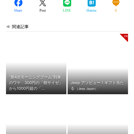
Share
Post
LINE
Hatena
0
関連記事
“第4次モーニングブーム”到来
のワケ 300円の「朝サイゼ」
Jeep アソビュー！ギフト当た
から1000円超の「...
る
（Jeep Japan）