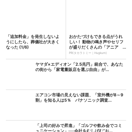
「追加料金」を発生しないよ
おかたづけもできる点がうれ
うにしたら、葬儀社が大きく
しい！ 動物の鳴き声やセリフ
なった (1/6)
が盛りだくさんの「アニア ...
PR(タカラトミー｜Hugkum)
ヤマダ×エディオン「2.5兆円」統合で、あなた
の街から「家電量販店を選ぶ自由」が...
エアコン市場の見えない課題、「室外機が8～9
割」を知る人は5％ パナソニック調査...
「上司の好みで昇進」「ゴルフや飲み会でコミ
ュニケーション」──会社をむしばむ“お...