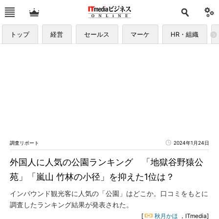
トップ
経営
セールス
マーケ
HR・組織
調査リポート
2024年1月24日
外国人に人気の公園ランキング 「地獄谷野猿公
苑」「嵐山 竹林の小径」を抑えた1位は？
インバウンド観光客に人気の「公園」はどこか。口コミをもとに
調査したランキング結果が発表された。
[
秋月かほ
，ITmedia]