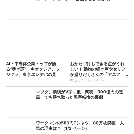
AI・半導体企業トップが語
おかたづけもできる点がうれ
る“稼ぎ頭” キオクシア、フ
しい！ 動物の鳴き声やセリフ
ジクラ、東京エレデバの見
が盛りだくさんの「アニア ...
解...
PR(タカラトミー｜Hugkum)
マツダ、業績がV字回復 関税「300億円の逆
風」でも勝ち取った黒字転換の裏側
ワークマンの580円Tシャツ、80万枚突破 人
気の理由は？（1/2 ページ）