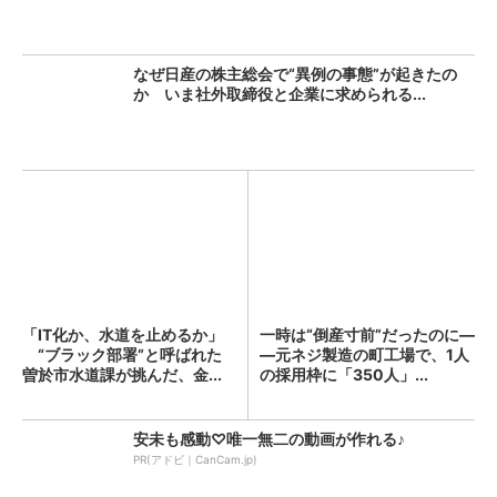
なぜ日産の株主総会で“異例の事態”が起きたの
か いま社外取締役と企業に求められる...
「IT化か、水道を止めるか」
一時は“倒産寸前”だったのに―
“ブラック部署”と呼ばれた
―元ネジ製造の町工場で、1人
曽於市水道課が挑んだ、金...
の採用枠に「350人」...
安未も感動♡唯一無二の動画が作れる♪
PR(アドビ｜CanCam.jp)