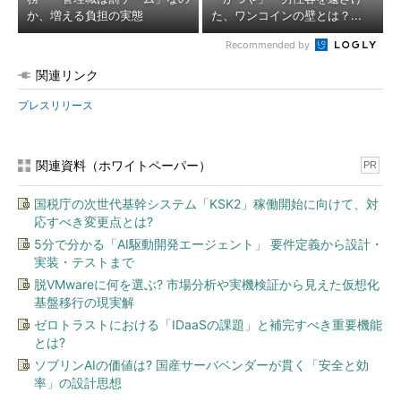
か、増える負担の実態
た、ワンコインの壁とは？...
Recommended by
関連リンク
プレスリリース
関連資料（ホワイトペーパー）
PR
国税庁の次世代基幹システム「KSK2」稼働開始に向けて、対
応すべき変更点とは?
5分で分かる「AI駆動開発エージェント」 要件定義から設計・
実装・テストまで
脱VMwareに何を選ぶ? 市場分析や実機検証から見えた仮想化
基盤移行の現実解
ゼロトラストにおける「IDaaSの課題」と補完すべき重要機能
とは?
ソブリンAIの価値は? 国産サーバベンダーが貫く「安全と効
率」の設計思想