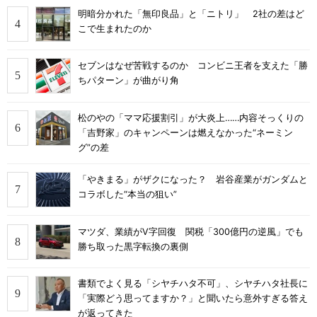
明暗分かれた「無印良品」と「ニトリ」 2社の差はど
こで生まれたのか
セブンはなぜ苦戦するのか コンビニ王者を支えた「勝
ちパターン」が曲がり角
松のやの「ママ応援割引」が大炎上……内容そっくりの
「吉野家」のキャンペーンは燃えなかった“ネーミン
グ”の差
「やきまる」がザクになった？ 岩谷産業がガンダムと
コラボした“本当の狙い”
マツダ、業績がV字回復 関税「300億円の逆風」でも
勝ち取った黒字転換の裏側
書類でよく見る「シヤチハタ不可」、シヤチハタ社長に
「実際どう思ってますか？」と聞いたら意外すぎる答え
が返ってきた