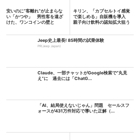
安いのに“客離れ”が止まらな
キリン、「カプセルトイ感覚
い「かつや」 男性客を遠ざ
で楽しめる」自販機を導入
けた、ワンコインの壁と
親子向け飲料の認知拡大狙う
は？...
Jeep史上最長! 85時間の試乗体験
PR(Jeep Japan)
Claude、一部チャットがGoogle検索で“丸見
え”に 過去には「ChatG...
「AI、結局使えないじゃん」問題 セールスフ
ォースが431万件対応で導いた正解（...