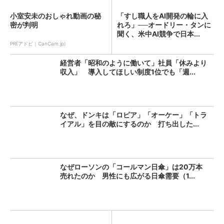
小室安未のおしゃれ動画の秘
「すし職人をAI開発の輪に入
密が判明
れろ」──オードリー・タンに
聞く、米中AI競争で日本...
PR(アドビ｜CanCam.jp)
経営者「昭和のように働いて」社員「休みより
収入」 導入してほしい制度1位でも「週...
なぜ、ドンキは「ロピア」「オーケー」「トラ
イアル」を目の敵にするのか 打ち出した...
なぜローソンの「コールマン日傘」は20万本
売れたのか 男性にも広がる日傘需要（1...