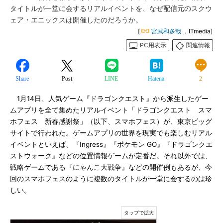
タイトルが一堂に会するリアルイベントを、なぜ配信元のスクウ
ェア・エニックスは開催したのだろうか。
[
宮武和多哉
，ITmedia]
PC用表示
関連情報
Share
Post
LINE
Hatena
2
1月14日、人気ゲーム『ドラゴンクエスト』から派生したゲー
ムアプリを全て集めたリアルイベント「ドラゴンクエスト スマ
ホフェス 新春感謝祭」（以下、スマホフェス）が、東京ビッグ
サイトで行われた。ゲームアプリの世界を現実でも楽しむリアル
イベントといえば、『Ingress』『ポケモン GO』『ドラゴンクエ
ストウォーク』などの位置情報ゲームが定番だ。それ以外では、
戦略ゲームである『にゃんこ大戦争』などの開催例もあるが、今
回のスマホフェスのように複数のタイトルが一堂に会するのは珍
しい。