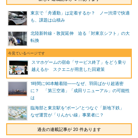
東京で「舟通勤」は定着するか？ ノー渋滞で快適
も、課題は山積み
北陸新幹線・敦賀延伸 迫る「対東京シフト」の大
転換
スマホゲームの宿命「サービス終了」をどう乗り
越えるか スクエニが用意した回避策
1時間に90本離着陸――なぜ、羽田ばかり超過密
に？ 「第三空港」「成田リニューアル」の可能性
は
臨海部と東京駅を“ボーン”とつなぐ「新地下鉄」
なぜ運営が「りんかい線」事業者に？
過去の連載記事が 20 件あります