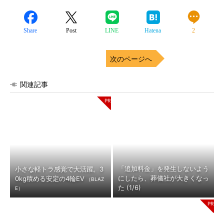
Share
Post
LINE
Hatena
2
次のページへ
関連記事
「追加料金」を発生しないよう
小さな軽トラ感覚で大活躍。3
にしたら、葬儀社が大きくなっ
0kg積める安定の4輪EV
（BLAZ
た (1/6)
E）