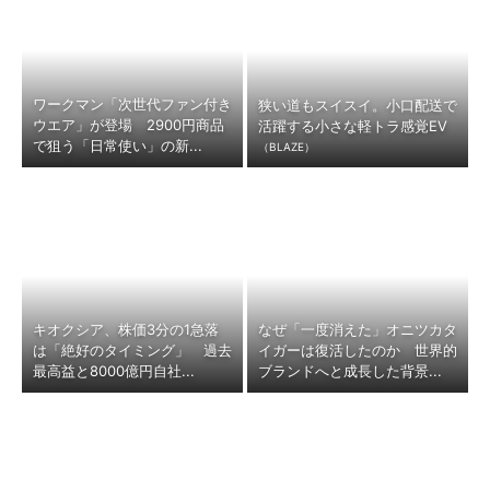
ワークマン「次世代ファン付き
狭い道もスイスイ。小口配送で
ウエア」が登場 2900円商品
活躍する小さな軽トラ感覚EV
で狙う「日常使い」の新...
（BLAZE）
キオクシア、株価3分の1急落
なぜ「一度消えた」オニツカタ
は「絶好のタイミング」 過去
イガーは復活したのか 世界的
最高益と8000億円自社...
ブランドへと成長した背景...