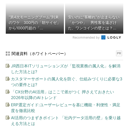
“第4次モーニングブーム”到来
安いのに“客離れ”が止まらない
のワケ 300円の「朝サイゼ」
「かつや」 男性客を遠ざけ
から1000円超の「...
た、ワンコインの壁とは？...
Recommended by
関連資料（ホワイトペーパー）
PR
JR西日本ITソリューションズが「監視業務の属人化」を解消
した方法とは?
カスタマーサポートの属人化を防ぐ、仕組みづくりに必要な3
つの要件とは?
「CX分野のAI活用」はここで差がつく 押さえておきたい
2026年以降のAIトレンド
ERP選定ガイド:ユーザーレビューを基に機能・利便性・満足
度を徹底比較
AI活用のつまずきポイント 「社内データ活用の壁」を乗り越
える方法とは