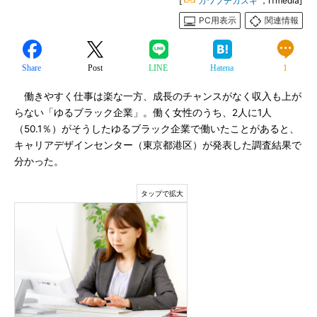
[
カワブチカズキ
，ITmedia]
PC用表示
関連情報
Share
Post
LINE
Hatena
1
働きやすく仕事は楽な一方、成長のチャンスがなく収入も上が
らない「ゆるブラック企業」。働く女性のうち、2人に1人
（50.1％）がそうしたゆるブラック企業で働いたことがあると、
キャリアデザインセンター（東京都港区）が発表した調査結果で
分かった。