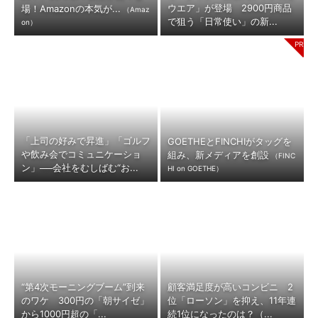
ウエア」が登場 2900円商品
場！Amazonの本気が...
（Amaz
で狙う「日常使い」の新...
on）
「上司の好みで昇進」「ゴルフ
GOETHEとFINCHIがタッグを
や飲み会でコミュニケーショ
組み、新メディアを創設
（FINC
ン」──会社をむしばむ“お...
HI on GOETHE）
“第4次モーニングブーム”到来
顧客満足度が高いコンビニ 2
のワケ 300円の「朝サイゼ」
位「ローソン」を抑え、11年連
から1000円超の「...
続1位になったのは？（...