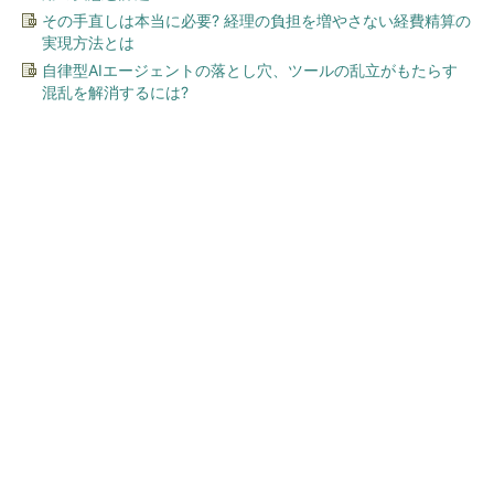
その手直しは本当に必要? 経理の負担を増やさない経費精算の
実現方法とは
自律型AIエージェントの落とし穴、ツールの乱立がもたらす
混乱を解消するには?
今、あなたにオススメ
ワークマン「次世代ファン付
きウエア」が登場 2900円商
品で狙う「日常使い」の新...
GOETHEとFINCHIがタッグを組み、新メディ
アを創設
PR(FINCHI on GOETHE)