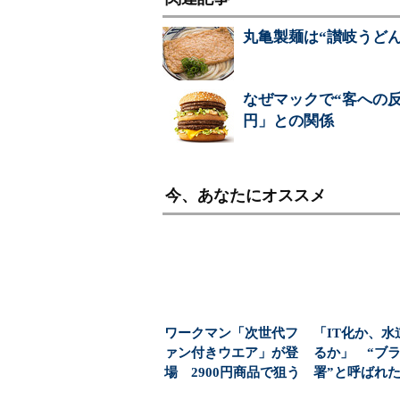
丸亀製麺は“讃岐うど
なぜマックで“客への
円」との関係
今、あなたにオススメ
ワークマン「次世代フ
「IT化か、水
ァン付きウエア」が登
るか」 “ブ
場 2900円商品で狙う
署”と呼ばれ
「日常使い」の新...
水道課が挑んだ