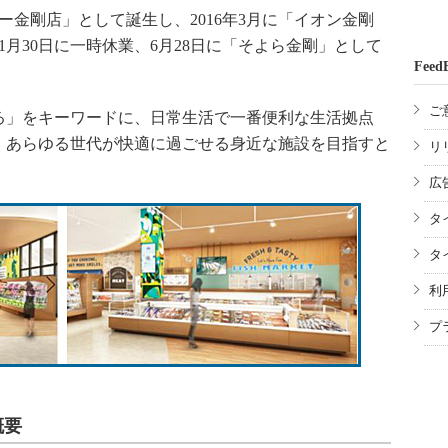
エー金剛店」として誕生し、2016年3月に「イオン金剛
11月30日に一時休業、6月28日に「そよら金剛」として
Feed
ご
」をキーワードに、日常生活で一番便利な生活拠点
、あらゆる世代が快適に過ごせる身近な施設を目指すと
リ
広
タ
タ
利
プ
概要