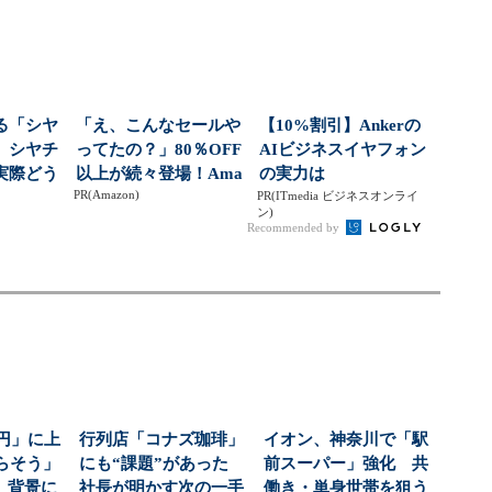
た...
る「シヤ
「え、こんなセールや
【10%割引】Ankerの
、シヤチ
ってたの？」80％OFF
AIビジネスイヤフォン
実際どう
以上が続々登場！Ama
の実力は
PR(Amazon)
？」と
zonの本気が...
PR(ITmedia ビジネスオンライ
ン)
Recommended by
万円」に上
行列店「コナズ珈琲」
イオン、神奈川で「駅
らそう」
にも“課題”があった
前スーパー」強化 共
 背景に
社長が明かす次の一手
働き・単身世帯を狙う