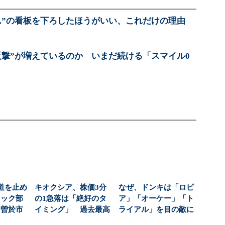
ん”の看板を下ろしたほうがいい、これだけの理由
反撃”が増えているのか いまだ続ける「スマイル0
道を止め
キオクシア、株価3分
なぜ、ドンキは「ロピ
ラック部
の1急落は「絶好のタ
ア」「オーケー」「ト
た曽於市
イミング」 過去最高
ライアル」を目の敵に
、金...
益と8000億円自社...
するのか 打ち出し