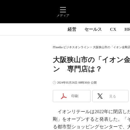
メディア
経営
セールス
CX
H
ITmedia ビジネスオンライン
大阪狭山市の「イオン金剛店
大阪狭山市の「イオン
ン 専門店は？
2024年05月26日 08時30分 公開
印刷
見る
イオンリテールは2022年に閉店し
剛」をオープンすると発表した。「
る都市型ショッピングセンターで、