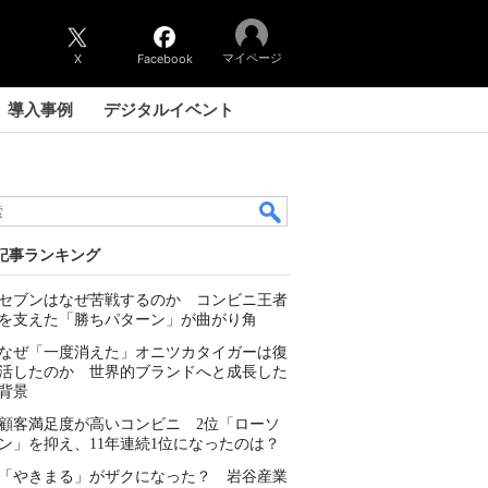
マイページ
X
Facebook
導入事例
デジタルイベント
記事ランキング
セブンはなぜ苦戦するのか コンビニ王者
を支えた「勝ちパターン」が曲がり角
なぜ「一度消えた」オニツカタイガーは復
活したのか 世界的ブランドへと成長した
背景
顧客満足度が高いコンビニ 2位「ローソ
ン」を抑え、11年連続1位になったのは？
「やきまる」がザクになった？ 岩谷産業