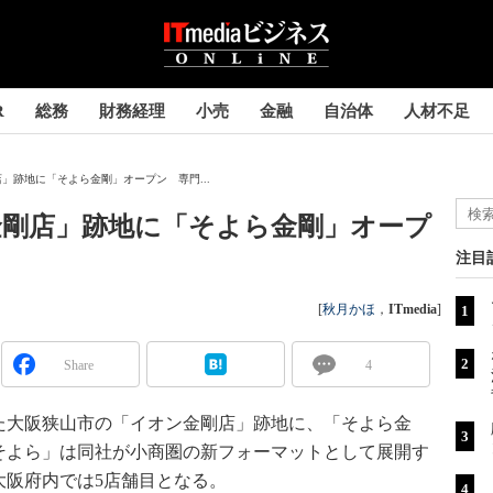
R
総務
財務経理
小売
金融
自治体
人材不足
」跡地に「そよら金剛」オープン 専門...
金剛店」跡地に「そよら金剛」オープ
注目
[
秋月かほ
，
ITmedia
]
Share
4
た大阪狭山市の「イオン金剛店」跡地に、「そよら金
そよら」は同社が小商圏の新フォーマットとして展開す
大阪府内では5店舗目となる。