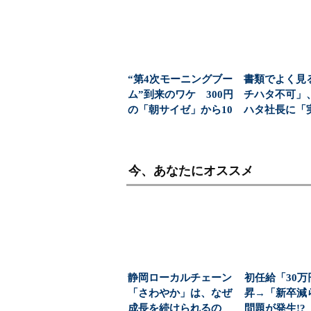
“第4次モーニングブー
書類でよく見
ム”到来のワケ 300円
チハタ不可」
の「朝サイゼ」から10
ハタ社長に「
00円超の「...
思ってますか
聞...
今、あなたにオススメ
静岡ローカルチェーン
初任給「30
「さわやか」は、なぜ
昇→「新卒減
成長を続けられるの
問題が発生!?