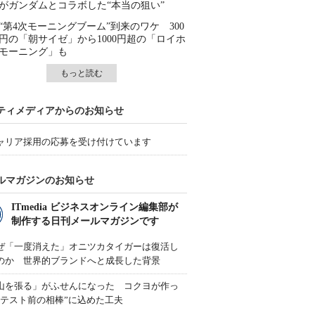
がガンダムとコラボした“本当の狙い”
“第4次モーニングブーム”到来のワケ 300
円の「朝サイゼ」から1000円超の「ロイホ
モーニング」も
もっと読む
ティメディアからのお知らせ
ャリア採用の応募を受け付けています
ルマガジンのお知らせ
ITmedia ビジネスオンライン編集部が
制作する日刊メールマガジンです
ぜ「一度消えた」オニツカタイガーは復活し
のか 世界的ブランドへと成長した背景
山を張る」がふせんになった コクヨが作っ
“テスト前の相棒”に込めた工夫