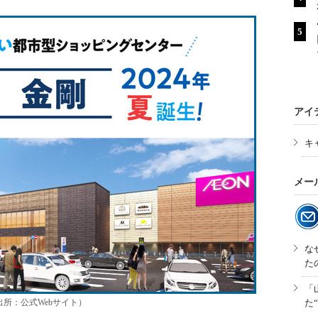
アイ
キ
メー
な
た
「
所：公式Webサイト）
た