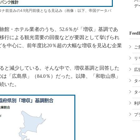
デ
ロナ前並みの4.9兆円前後となる見込み（画像：以下、帝国データバ
館・ホテル業者のうち、52.6％が「増収」基調であ
Feed
類移行による観光需要の回復などが要因として挙げられ
を中心に、前年度比20％超の大幅な増収を見込む企業
ご
リ
ると減少している。そんな中で、増収基調と回答した
広
は「広島県」（84.0％）だった。以降、「和歌山県」
タ
と続いた。
タ
利
プ