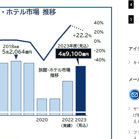
アイ
キ
メー
サ
げ
え
フ
入