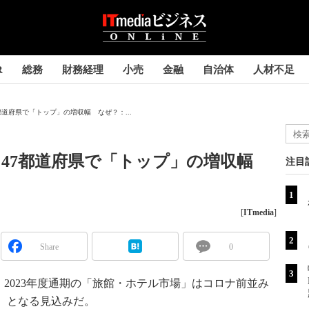
R
総務
財務経理
小売
金融
自治体
人材不足
道府県で「トップ」の増収幅 なぜ？：...
、47都道府県で「トップ」の増収幅
注目
[
ITmedia
]
Share
0
023年度通期の「旅館・ホテル市場」はコロナ前並み
ス）となる見込みだ。