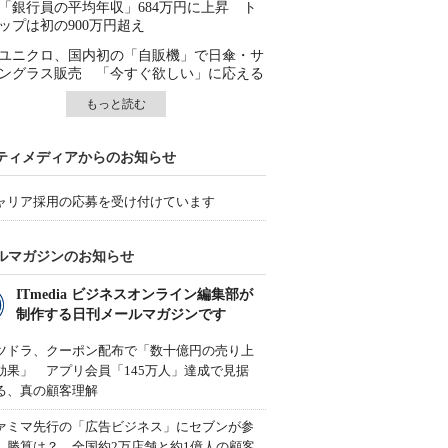
「銀行員の平均年収」684万円に上昇 ト
ップは初の900万円超え
ユニクロ、国内初の「自販機」で日傘・サ
ングラス販売 「今すぐ欲しい」に応える
もっと読む
ティメディアからのお知らせ
ャリア採用の応募を受け付けています
ルマガジンのお知らせ
ITmedia ビジネスオンライン編集部が
制作する日刊メールマガジンです
ツドラ、クーポン配布で「数十億円の売り上
効果」 アプリ会員「145万人」達成で見据
る、真の顧客理解
ァミマ先行の「広告ビジネス」にセブンが参
、勝算は？ 全国約2万店舗と約1億人の顧客