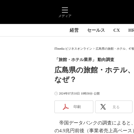
メディア
経営
セールス
CX
H
ITmedia ビジネスオンライン
広島県の旅館・ホテル、47都
「旅館・ホテル業界」 動向調査
広島県の旅館・ホテル
なぜ？
2024年07月10日 10時30分 公開
印刷
見る
帝国データバンクの調査によると、2
の4.9兆円前後（事業者売上高ベー