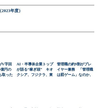
2023年度）
がV字回
AI・半導体企業トップ
管理職の約9割がプレ
0億円の
が語る“稼ぎ頭” キオ
イヤー兼務 「管理職
ち取った
クシア、フジクラ、東
は罰ゲーム」なのか、
側
京エレデバの見解...
増える負担の実態