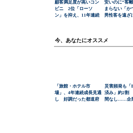
顧客満足度が高いコン
安いのに“客離
ビニ 2位「ローソ
まらない「
ン」を抑え、11年連続
男性客を遠ざ
1位になったのは？（...
ンコインの壁と
今、あなたにオススメ
「旅館・ホテル市
災害頻発も「B
場」、4年連続成長見通
済み」約2割
し 好調だった都道府
間なし……企
県は？（1/2 ページ...
する「三重苦」