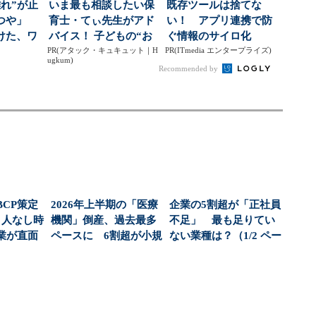
れ”が止
いま最も相談したい保
既存ツールは捨てな
かつや」
育士・てぃ先生がアド
い！ アプリ連携で防
けた、ワ
バイス！ 子どもの“お
ぐ情報のサイロ化
は？...
PR(アタック・キュキュット｜H
てつだい”に、どん...
PR(ITmedia エンタープライズ)
ugkum)
Recommended by
CP策定
2026年上半期の「医療
企業の5割超が「正社員
 人なし時
機関」倒産、過去最多
不足」 最も足りてい
業が直面
ペースに 6割超が小規
ない業種は？（1/2 ペー
：...
模倒産
ジ）