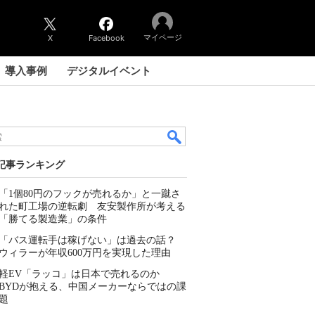
マイページ
X
Facebook
導入事例
デジタルイベント
記事ランキング
「1個80円のフックが売れるか」と一蹴さ
れた町工場の逆転劇 友安製作所が考える
「勝てる製造業」の条件
「バス運転手は稼げない」は過去の話？
ウィラーが年収600万円を実現した理由
軽EV「ラッコ」は日本で売れるのか
BYDが抱える、中国メーカーならではの課
題