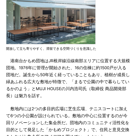
開放して立ち寄りやすく、滞留できる空間づくりを意識した
港南台かもめ団地はJR根岸線沿線南部エリアに位置する大規模
団地。1976年に管理が開始された、16の住棟に約1500戸が入る
団地だ。誕生から50年近く経っていることもあり、植樹が成長し
緑あふれる広大な敷地が特徴で、「まるで公園の中で暮らしてい
るかのよう」とMUJI HOUSEの川内浩司氏（取締役 商品開発部
長）は魅力を話す。
敷地内には2つの多目的広場に芝生広場、テニスコートに加え
て6つの小公園が設けられている。敷地の中心に位置するのが今
回リノベーションした集会所だ。団地内のコミュニティ活性化を
目的として発足した「かもめプロジェクト」で、住民と意見交換