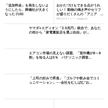
「追加料金」を発生しないよ
おかたづけもできる点がうれ
うにしたら、葬儀社が大きく
しい！ 動物の鳴き声やセリフ
なった (1/6)
が盛りだくさんの「アニア ...
PR(タカラトミー｜Hugkum)
ヤマダ×エディオン「2.5兆円」統合で、あなた
の街から「家電量販店を選ぶ自由」が...
エアコン市場の見えない課題、「室外機が8～9
割」を知る人は5％ パナソニック調査...
「上司の好みで昇進」「ゴルフや飲み会でコミ
ュニケーション」──会社をむしばむ“お...