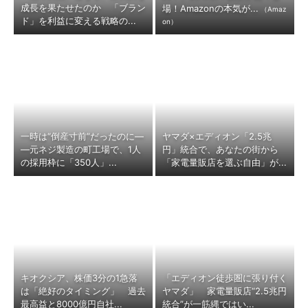
成長を果たせたのか 「ブラン
場！Amazonの本気が...
（Amaz
ド」を利益に変える戦略の...
on）
一時は“倒産寸前”だったのに―
ヤマダ×エディオン「2.5兆
―元ネジ製造の町工場で、1人
円」統合で、あなたの街から
の採用枠に「350人」...
「家電量販店を選ぶ自由」が...
キオクシア、株価3分の1急落
「エディオン徒歩圏に張り付く
は「絶好のタイミング」 過去
ヤマダ」 家電量販店“2.5兆円
最高益と8000億円自社...
統合”が一筋縄ではい...