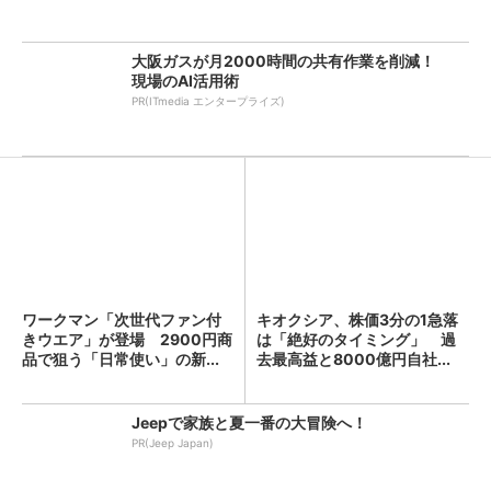
大阪ガスが月2000時間の共有作業を削減！
現場のAI活用術
PR(ITmedia エンタープライズ)
ワークマン「次世代ファン付
キオクシア、株価3分の1急落
きウエア」が登場 2900円商
は「絶好のタイミング」 過
品で狙う「日常使い」の新...
去最高益と8000億円自社...
Jeepで家族と夏一番の大冒険へ！
PR(Jeep Japan)