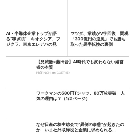
AI・半導体企業トップが語
マツダ、業績がV字回復 関税
る“稼ぎ頭” キオクシア、フ
「300億円の逆風」でも勝ち
ジクラ、東京エレデバの見
取った黒字転換の裏側
解...
【見城徹×藤田晋】AI時代でも変わらない経営
者の本質
PR(FINCHI on GOETHE)
ワークマンの580円Tシャツ、80万枚突破 人
気の理由は？（1/2 ページ）
なぜ日産の株主総会で“異例の事態”が起きたの
か いま社外取締役と企業に求められる...