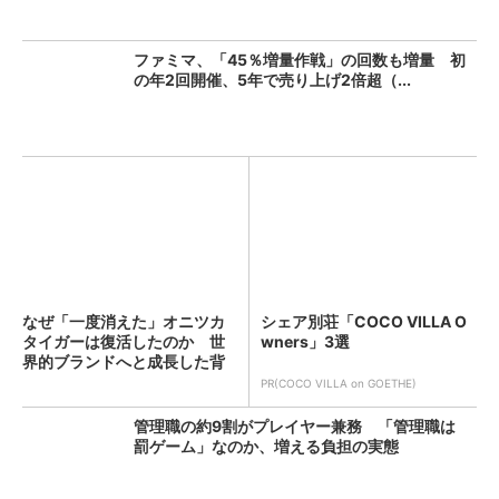
ファミマ、「45％増量作戦」の回数も増量 初
の年2回開催、5年で売り上げ2倍超（...
なぜ「一度消えた」オニツカ
シェア別荘「COCO VILLA O
タイガーは復活したのか 世
wners」3選
界的ブランドへと成長した背
景...
PR(COCO VILLA on GOETHE)
管理職の約9割がプレイヤー兼務 「管理職は
罰ゲーム」なのか、増える負担の実態