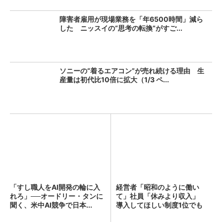
障害者雇用が現場業務を「年6500時間」減ら
した ニッスイの“思考の転換”がすご...
ソニーの“着るエアコン”が売れ続ける理由 生
産量は初代比10倍に拡大（1/3 ペ...
「すし職人をAI開発の輪に入
経営者「昭和のように働い
れろ」──オードリー・タンに
て」社員「休みより収入」
聞く、米中AI競争で日本...
導入してほしい制度1位でも
「週...