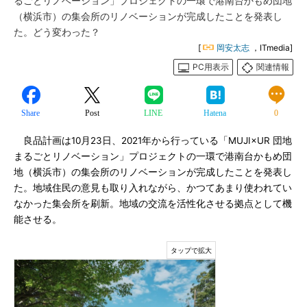
るごとリノベーション」プロジェクトの一環で港南台かもめ団地
（横浜市）の集会所のリノベーションが完成したことを発表し
た。どう変わった？
[
岡安太志
，ITmedia]
PC用表示
関連情報
Share
Post
LINE
Hatena
0
良品計画は10月23日、2021年から行っている「MUJI×UR 団地
まるごとリノベーション」プロジェクトの一環で港南台かもめ団
地（横浜市）の集会所のリノベーションが完成したことを発表し
た。地域住民の意見も取り入れながら、かつてあまり使われてい
なかった集会所を刷新。地域の交流を活性化させる拠点として機
能させる。