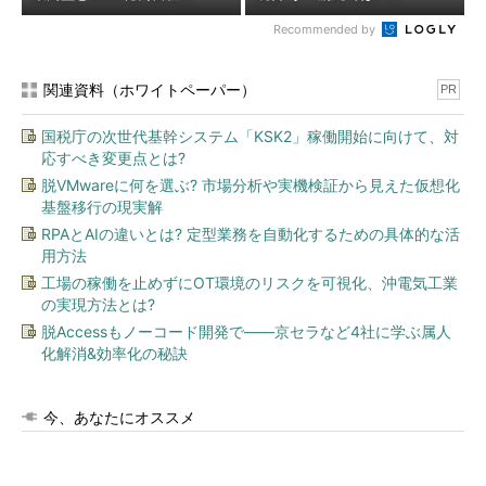
Recommended by
関連資料（ホワイトペーパー）
PR
国税庁の次世代基幹システム「KSK2」稼働開始に向けて、対
応すべき変更点とは?
脱VMwareに何を選ぶ? 市場分析や実機検証から見えた仮想化
基盤移行の現実解
RPAとAIの違いとは? 定型業務を自動化するための具体的な活
用方法
工場の稼働を止めずにOT環境のリスクを可視化、沖電気工業
の実現方法とは?
脱Accessもノーコード開発で――京セラなど4社に学ぶ属人
化解消&効率化の秘訣
今、あなたにオススメ