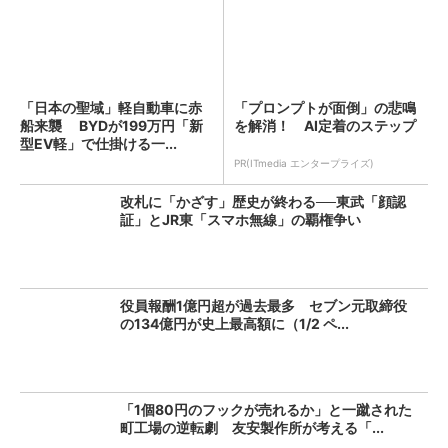
「日本の聖域」軽自動車に赤
「プロンプトが面倒」の悲鳴
船来襲 BYDが199万円「新
を解消！ AI定着のステップ
型EV軽」で仕掛ける一...
PR(ITmedia エンタープライズ)
改札に「かざす」歴史が終わる──東武「顔認
証」とJR東「スマホ無線」の覇権争い
役員報酬1億円超が過去最多 セブン元取締役
の134億円が史上最高額に（1/2 ペ...
「1個80円のフックが売れるか」と一蹴された
町工場の逆転劇 友安製作所が考える「...