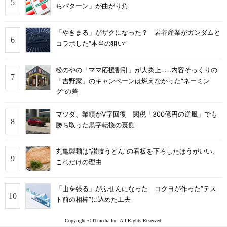
ちパターン」が曲がり角
「やきまる」がザクになった？ 岩谷産業がガンダムと
コラボした“本当の狙い”
松のやの「ママ応援割引」が大炎上……内容そっくりの
「吉野家」のキャンペーンは燃えなかった“ネーミン
グ”の差
マツダ、業績がV字回復 関税「300億円の逆風」でも
勝ち取った黒字転換の裏側
丸亀製麺は“讃岐うどん”の看板を下ろしたほうがいい、
これだけの理由
「山を張る」がふせんになった コクヨが作った“テス
ト前の相棒”に込めた工夫
Copyright © ITmedia Inc. All Rights Reserved.