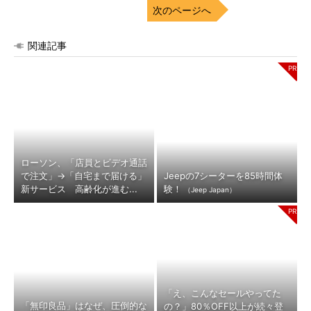
次のページへ
関連記事
ローソン、「店員とビデオ通話
で注文」→「自宅まで届ける」
Jeepの7シーターを85時間体
新サービス 高齢化が進む...
験！
（Jeep Japan）
「え、こんなセールやってた
「無印良品」はなぜ、圧倒的な
の？」80％OFF以上が続々登