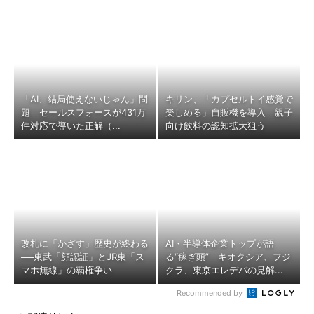
「AI、結局使えないじゃん」問
キリン、「カプセルトイ感覚で
題 セールスフォースが431万
楽しめる」自販機を導入 親子
件対応で導いた正解（...
向け飲料の認知拡大狙う
改札に「かざす」歴史が終わる
AI・半導体企業トップが語
──東武「顔認証」とJR東「ス
る“稼ぎ頭” キオクシア、フジ
マホ無線」の覇権争い
クラ、東京エレデバの見解...
Recommended by