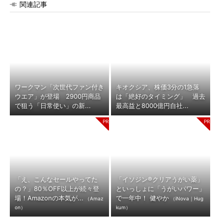
関連記事
ワークマン「次世代ファン付き
キオクシア、株価3分の1急落
ウエア」が登場 2900円商品
は「絶好のタイミング」 過去
で狙う「日常使い」の新...
最高益と8000億円自社...
「え、こんなセールやってた
「イソジン®クリアうがい薬」
の？」80％OFF以上が続々登
といっしょに「うがいパワー」
場！Amazonの本気が...
で一年中！ 健やか
（Amaz
（iNova｜Hug
on）
kum）