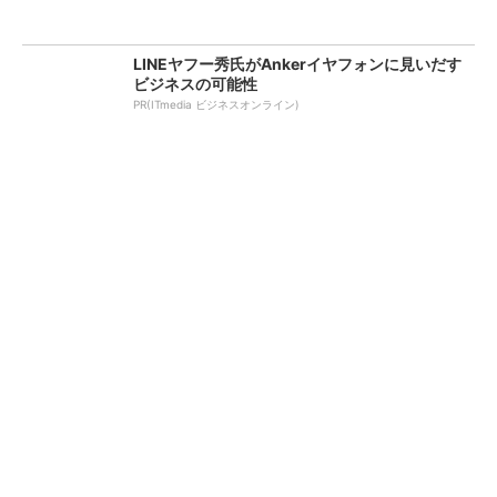
LINEヤフー秀氏がAnkerイヤフォンに見いだす
ビジネスの可能性
PR(ITmedia ビジネスオンライン)
「言葉で伝える力」を育め
ワークマン「次世代ファン付
ば、イヤイヤ期もすっきり！
きウエア」が登場 2900円商
「アンパンマン ことばずか
品で狙う「日常使い」の新...
ん...
PR(セガフェイブ｜HugKum)
キオクシア、株価3分の1急落は「絶好のタイミ
ング」 過去最高益と8000億円自社...