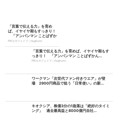
「言葉で伝える力」を育め
ば、イヤイヤ期もすっきり！
「アンパンマン ことばずか
ん...
PR(セガフェイブ｜HugKum)
「言葉で伝える力」を育めば、イヤイヤ期もす
っきり！ 「アンパンマン ことばずかん...
PR(セガフェイブ｜HugKum)
ワークマン「次世代ファン付きウエア」が登
場 2900円商品で狙う「日常使い」の新...
キオクシア、株価3分の1急落は「絶好のタイミ
ング」 過去最高益と8000億円自社...