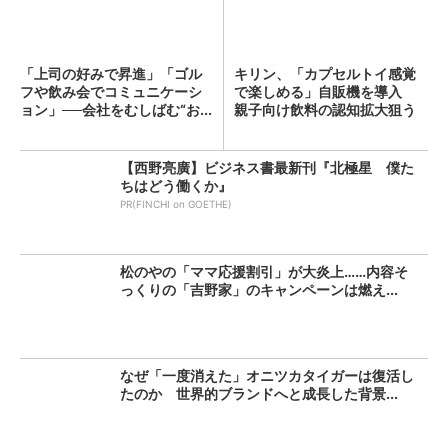
「上司の好みで昇進」「ゴル
キリン、「カプセルトイ感覚
フや飲み会でコミュニケーシ
で楽しめる」自販機を導入
ョン」──会社をむしばむ“お...
親子向け飲料の認知拡大狙う
【西野亮廣】ビジネス書最新刊『北極星 僕た
ちはどう働くか』
PR(FINCHI on GOETHE)
松のやの「ママ応援割引」が大炎上……内容そ
っくりの「吉野家」のキャンペーンは燃え...
なぜ「一度消えた」オニツカタイガーは復活し
たのか 世界的ブランドへと成長した背景...