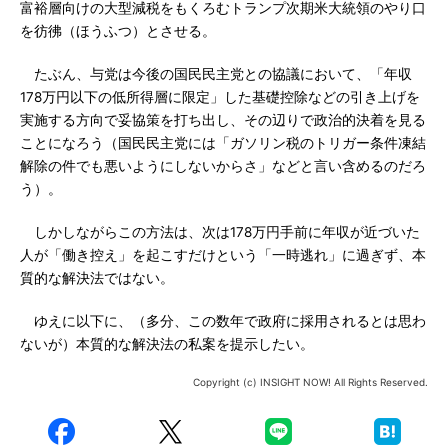
富裕層向けの大型減税をもくろむトランプ次期米大統領のやり口
を彷彿（ほうふつ）とさせる。
たぶん、与党は今後の国民民主党との協議において、「年収
178万円以下の低所得層に限定」した基礎控除などの引き上げを
実施する方向で妥協策を打ち出し、その辺りで政治的決着を見る
ことになろう（国民民主党には「ガソリン税のトリガー条件凍結
解除の件でも悪いようにしないからさ」などと言い含めるのだろ
う）。
しかしながらこの方法は、次は178万円手前に年収が近づいた
人が「働き控え」を起こすだけという「一時逃れ」に過ぎず、本
質的な解決法ではない。
ゆえに以下に、（多分、この数年で政府に採用されるとは思わ
ないが）本質的な解決法の私案を提示したい。
Copyright (c) INSIGHT NOW! All Rights Reserved.