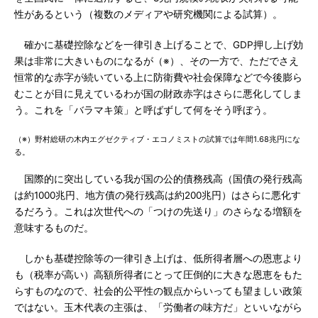
性があるという（複数のメディアや研究機関による試算）。
確かに基礎控除などを一律引き上げることで、GDP押し上げ効
果は非常に大きいものになるが（※）、その一方で、ただでさえ
恒常的な赤字が続いている上に防衛費や社会保障などで今後膨ら
むことが目に見えているわが国の財政赤字はさらに悪化してしま
う。これを「バラマキ策」と呼ばずして何をそう呼ぼう。
（※）野村総研の木内エグゼクティブ・エコノミストの試算では年間1.68兆円にな
る。
国際的に突出している我が国の公的債務残高（国債の発行残高
は約1000兆円、地方債の発行残高は約200兆円）はさらに悪化す
るだろう。これは次世代への「つけの先送り」のさらなる増額を
意味するものだ。
しかも基礎控除等の一律引き上げは、低所得者層への恩恵より
も（税率が高い）高額所得者にとって圧倒的に大きな恩恵をもた
らすものなので、社会的公平性の観点からいっても望ましい政策
ではない。玉木代表の主張は、「労働者の味方だ」といいながら