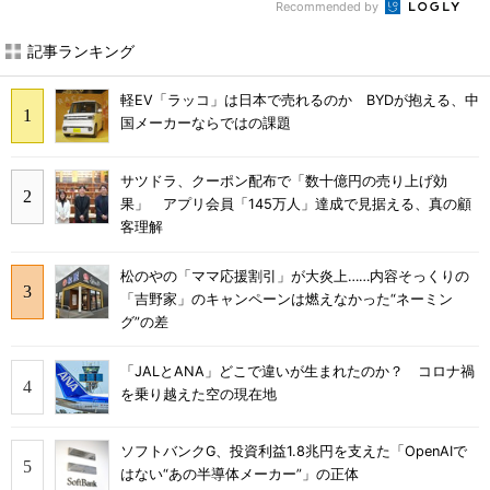
Recommended by
記事ランキング
軽EV「ラッコ」は日本で売れるのか BYDが抱える、中
国メーカーならではの課題
サツドラ、クーポン配布で「数十億円の売り上げ効
果」 アプリ会員「145万人」達成で見据える、真の顧
客理解
松のやの「ママ応援割引」が大炎上……内容そっくりの
「吉野家」のキャンペーンは燃えなかった“ネーミン
グ”の差
「JALとANA」どこで違いが生まれたのか？ コロナ禍
を乗り越えた空の現在地
ソフトバンクG、投資利益1.8兆円を支えた「OpenAIで
はない“あの半導体メーカー”」の正体