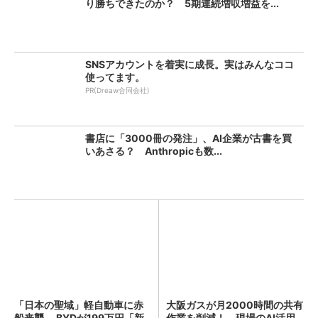
り勝ちできたのか？ 5期連続増収増益を...
SNSアカウントを着実に成長。実はみんなココ
使ってます。
PR(Dreaw合同会社)
書店に「3000冊の発注」、AI企業が古書を買
いあさる？ Anthropicも数...
「日本の聖域」軽自動車に赤
大阪ガスが月2000時間の共有
船来襲 BYDが199万円「新
作業を削減！ 現場のAI活用