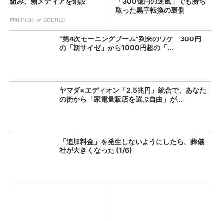
組み、新メディアを創設
「300億円の逆風」でも勝ち
取った黒字転換の裏側
PR(FINCHI on GOETHE)
“第4次モーニングブーム”到来のワケ 300円
の「朝サイゼ」から1000円超の「...
ヤマダ×エディオン「2.5兆円」統合で、あなた
の街から「家電量販店を選ぶ自由」が...
「追加料金」を発生しないようにしたら、葬儀
社が大きくなった (1/6)