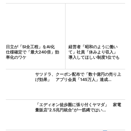
日立が「SI全工程」をAI化
経営者「昭和のように働い
仕様確定で「最大240倍」効
て」社員「休みより収入」
率化のワケ
導入してほしい制度1位でも
「週...
サツドラ、クーポン配布で「数十億円の売り上
げ効果」 アプリ会員「145万人」達成...
「エディオン徒歩圏に張り付くヤマダ」 家電
量販店“2.5兆円統合”が一筋縄ではい...