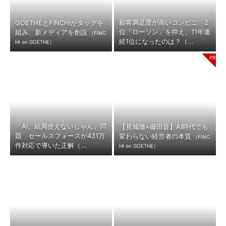
顧客満足度が高いコンビニ 2
GOETHEとFINCHIがタッグを
位「ローソン」を抑え、11年連
組み、新メディアを創設
（FINC
続1位になったのは？（...
HI on GOETHE）
「AI、結局使えないじゃん」問
【見城徹×藤田晋】AI時代でも
題 セールスフォースが431万
変わらない経営者の本質
（FINC
件対応で導いた正解（...
HI on GOETHE）