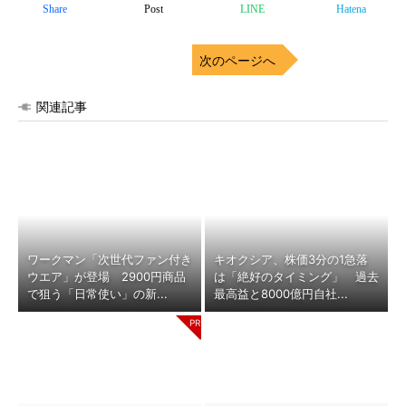
Share
Post
LINE
Hatena
次のページへ
関連記事
ワークマン「次世代ファン付き
キオクシア、株価3分の1急落
ウエア」が登場 2900円商品
は「絶好のタイミング」 過去
で狙う「日常使い」の新...
最高益と8000億円自社...