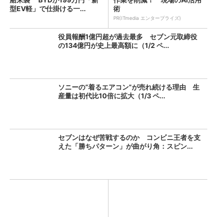
型EV軽」で仕掛ける一...
術
PR(ITmedia エンタープライズ)
役員報酬1億円超が過去最多 セブン元取締役
の134億円が史上最高額に（1/2 ペ...
ソニーの“着るエアコン”が売れ続ける理由 生
産量は初代比10倍に拡大（1/3 ペ...
セブンはなぜ苦戦するのか コンビニ王者を支
えた「勝ちパターン」が曲がり角：スピン...