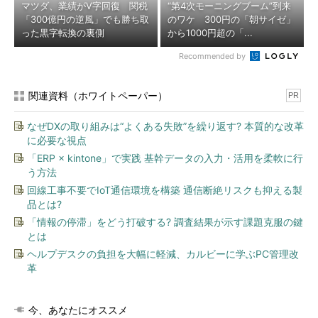
マツダ、業績がV字回復 関税
“第4次モーニングブーム”到来
「300億円の逆風」でも勝ち取
のワケ 300円の「朝サイゼ」
った黒字転換の裏側
から1000円超の「...
Recommended by
関連資料（ホワイトペーパー）
PR
なぜDXの取り組みは“よくある失敗”を繰り返す? 本質的な改革
に必要な視点
「ERP × kintone」で実践 基幹データの入力・活用を柔軟に行
う方法
回線工事不要でIoT通信環境を構築 通信断絶リスクも抑える製
品とは?
「情報の停滞」をどう打破する? 調査結果が示す課題克服の鍵
とは
ヘルプデスクの負担を大幅に軽減、カルビーに学ぶPC管理改
革
今、あなたにオススメ