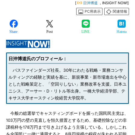
[
日沖博道
，INSIGHT NOW!]
PC用表示
関連情報
Share
Post
LINE
Hatena
日沖博道氏のプロフィール：
パスファインダーズ社長。30年にわたる戦略・業務コンサ
ルティングの経験と実績を基に、新規事業・新市場進出を中心
とした戦略策定と、「空回りしない」業務改革を支援。日本ユ
ニシス、アーサー・D・リトル等出身。一橋大学経済学部、テ
キサス大学オースティン校経営大学院卒。
今般の総選挙でキャスティングボードを握った国民民主党は、
103万円の壁の見直しを恒久措置とするため、基礎控除などの非
課税枠を178万円まで引き上げるよう主張している。しかしこれ
を全国民に一律に適用すると、8兆円規模の税収が失われる可能