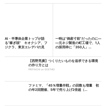
AI・半導体企業トップが語
一時は“倒産寸前”だったのに―
る“稼ぎ頭” キオクシア、フ
―元ネジ製造の町工場で、1人
ジクラ、東京エレデバの見
の採用枠に「350人」...
解...
【西野亮廣】つくりたいものを追求できる環境
の作り方とは
PR(FINCHI on GOETHE)
ファミマ、「45％増量作戦」の回数も増量 初
の年2回開催、5年で売り上げ2倍超（...