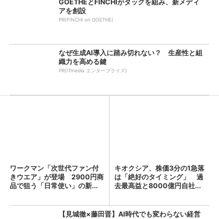
GOETHEとFINCHIがタッグを組み、新メディ
アを創設
PR(FINCHI on GOETHE)
なぜ生成AI導入に踏み切れない？ 生産性と組
織力を高める鍵
PR(ITmedia エンタープライズ)
ワークマン「次世代ファン付
キオクシア、株価3分の1急落
きウエア」が登場 2900円商
は「絶好のタイミング」 過
品で狙う「日常使い」の新...
去最高益と8000億円自社...
【見城徹×藤田晋】AI時代でも変わらない経営