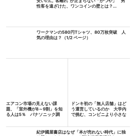
安いのに“客離れ”が止まらない「かつや」 男
性客を遠ざけた、ワンコインの壁とは？...
ワークマンの580円Tシャツ、80万枚突破 人
気の理由は？（1/2 ページ）
エアコン市場の見えない課
ドンキ初の「無人店舗」はど
題、「室外機が8～9割」を知
う運営しているのか 大学内
る人は5％ パナソニック調
で挑む、コンビニより小さな
査...
新...
紀伊國屋書店はなぜ「本が売れない時代」に独