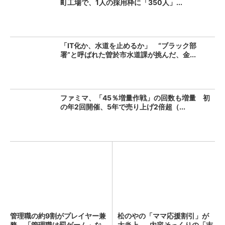
町工場で、1人の採用枠に「350人」...
「IT化か、水道を止めるか」 “ブラック部
署”と呼ばれた曽於市水道課が挑んだ、金...
ファミマ、「45％増量作戦」の回数も増量 初
の年2回開催、5年で売り上げ2倍超（...
管理職の約9割がプレイヤー兼
松のやの「ママ応援割引」が
務 「管理職は罰ゲーム」な
大炎上……内容そっくりの「吉