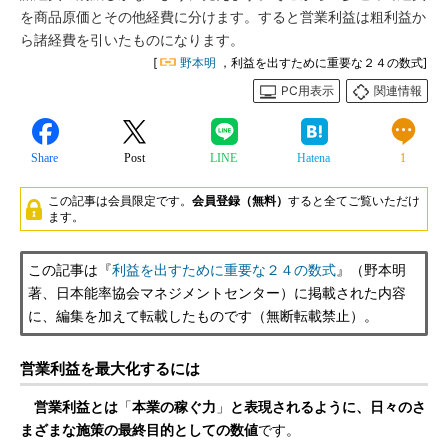
を商品原価とその他経費に分けます。すると営業利益は粗利益か
ら諸経費を引いたものになります。
[
野本明
，利益を出すために重要な２４の数式]
PC用表示
関連情報
Share
Post
LINE
Hatena
1
この記事は会員限定です。
会員登録（無料）
すると全てご覧いただけ
ます。
この記事は『
利益を出すために重要な２４の数式
』（野本明
著、日本能率協会マネジメントセンター）に掲載された内容
に、編集を加えて転載したものです（無断転載禁止）。
営業利益を最大化するには
営業利益とは
「
本業の稼ぐ力
」
と表現されるように、日々のさ
まざまな施策の最終目的としての数値
です。