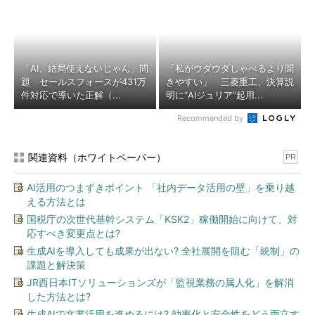
「AI、結局使えないじゃん」問
「私がウダウダしゃべるより聞
題 セールスフォースが431万
きやすい」 三菱重工、決算説
件対応で導いた正解（...
明に“AIジュリア”起用...
Recommended by
関連資料（ホワイトペーパー）
PR
AI活用のつまずきポイント 「社内データ活用の壁」を乗り越
える方法とは
国税庁の次世代基幹システム「KSK2」稼働開始に向けて、対
応すべき変更点とは?
生成AIを導入しても成果が出ない? 全社展開を阻む「統制」の
課題と解決策
JR西日本ITソリューションズが「監視業務の属人化」を解消
した方法とは?
生成AIで文書活用を進めるには? 効率化と安全性をどう両立す