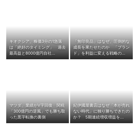
キオクシア、株価3分の1急落
「無印良品」はなぜ、圧倒的な
は「絶好のタイミング」 過去
成長を果たせたのか 「ブラン
最高益と8000億円自社...
ド」を利益に変える戦略の...
マツダ、業績がV字回復 関税
紀伊國屋書店はなぜ「本が売れ
「300億円の逆風」でも勝ち取
ない時代」に独り勝ちできたの
った黒字転換の裏側
か？ 5期連続増収増益を...