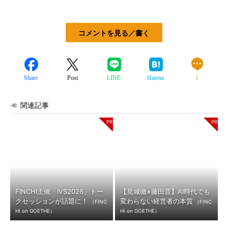
コメントを見る／書く
Share
Post
LINE
Hatena
1
関連記事
FINCHI主催「IVS2026」トー
【見城徹×藤田晋】AI時代でも
クセッションが話題に！
変わらない経営者の本質
（FINC
（FINC
HI on GOETHE）
HI on GOETHE）