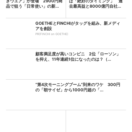
きウエア」が登場 2900円商
は「絶好のタイミング」 過
品で狙う「日常使い」の新...
去最高益と8000億円自社...
GOETHEとFINCHIがタッグを組み、新メディ
アを創設
PR(FINCHI on GOETHE)
顧客満足度が高いコンビニ 2位「ローソン」
を抑え、11年連続1位になったのは？（...
“第4次モーニングブーム”到来のワケ 300円
の「朝サイゼ」から1000円超の「...