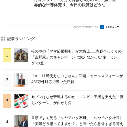
界的な半導体売り、今日の決算はどうな...
Recommended by
記事ランキング
松のやの「ママ応援割引」が大炎上……内容そっくりの
「吉野家」のキャンペーンは燃えなかった“ネーミン
グ”の差
「AI、結局使えないじゃん」問題 セールスフォースが
431万件対応で導いた正解
セブンはなぜ苦戦するのか コンビニ王者を支えた「勝
ちパターン」が曲がり角
書類でよく見る「シヤチハタ不可」、シヤチハタ社長に
「実際どう思ってますか？」と聞いたら意外すぎる答え