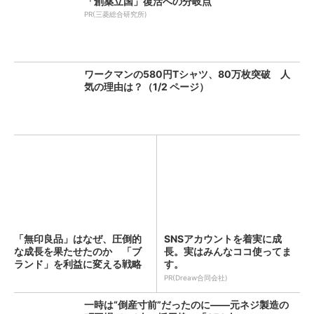
「創薬立国」復活への分岐点
PR(三菱総合研究所)
ワークマンの580円Tシャツ、80万枚突破 人
気の理由は？（1/2 ページ）
「無印良品」はなぜ、圧倒的
SNSアカウントを着実に成
な成長を果たせたのか 「ブ
長。実はみんなココ使ってま
ランド」を利益に変える戦略
す。
の...
PR(Dreaw合同会社)
一時は“倒産寸前”だったのに――元ネジ製造の