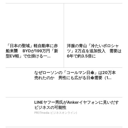
「日本の聖域」軽自動車に赤
洋服の青山「冷たいポロシャ
船来襲 BYDが199万円「新
ツ」2万点を追加投入 需要は
型EV軽」で仕掛ける一...
6年で約3.5倍に
なぜローソンの「コールマン日傘」は20万本
売れたのか 男性にも広がる日傘需要（1...
LINEヤフー秀氏がAnkerイヤフォンに見いだす
ビジネスの可能性
PR(ITmedia ビジネスオンライン)