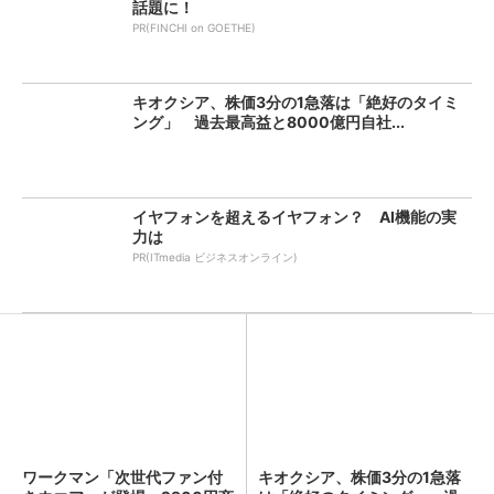
話題に！
PR(FINCHI on GOETHE)
キオクシア、株価3分の1急落は「絶好のタイミ
ング」 過去最高益と8000億円自社...
イヤフォンを超えるイヤフォン？ AI機能の実
力は
PR(ITmedia ビジネスオンライン)
ワークマン「次世代ファン付
キオクシア、株価3分の1急落