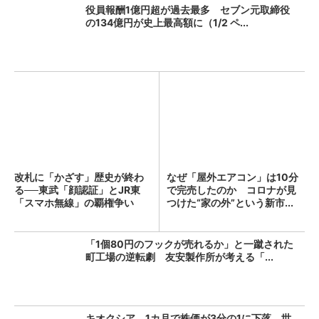
役員報酬1億円超が過去最多 セブン元取締役
の134億円が史上最高額に（1/2 ペ...
改札に「かざす」歴史が終わ
なぜ「屋外エアコン」は10分
る──東武「顔認証」とJR東
で完売したのか コロナが見
「スマホ無線」の覇権争い
つけた“家の外”という新市...
「1個80円のフックが売れるか」と一蹴された
町工場の逆転劇 友安製作所が考える「...
キオクシア、1カ月で株価が3分の1に下落 世