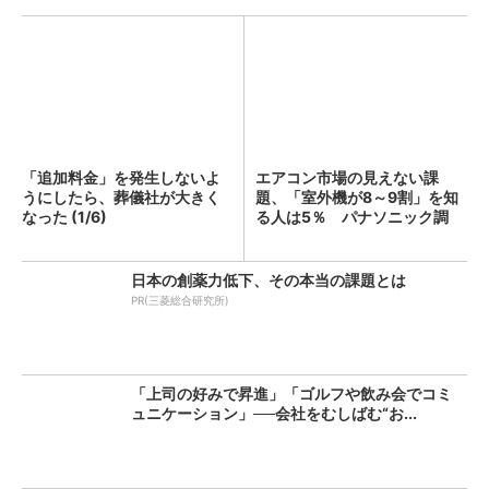
「追加料金」を発生しないよ
エアコン市場の見えない課
うにしたら、葬儀社が大きく
題、「室外機が8～9割」を知
なった (1/6)
る人は5％ パナソニック調
査...
日本の創薬力低下、その本当の課題とは
PR(三菱総合研究所)
「上司の好みで昇進」「ゴルフや飲み会でコミ
ュニケーション」──会社をむしばむ“お...