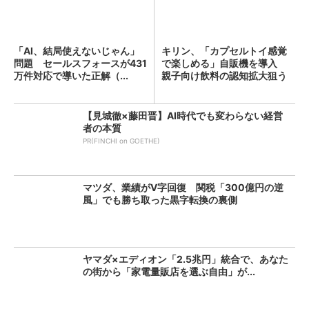
「AI、結局使えないじゃん」
キリン、「カプセルトイ感覚
問題 セールスフォースが431
で楽しめる」自販機を導入
万件対応で導いた正解（...
親子向け飲料の認知拡大狙う
【見城徹×藤田晋】AI時代でも変わらない経営
者の本質
PR(FINCHI on GOETHE)
マツダ、業績がV字回復 関税「300億円の逆
風」でも勝ち取った黒字転換の裏側
ヤマダ×エディオン「2.5兆円」統合で、あなた
の街から「家電量販店を選ぶ自由」が...