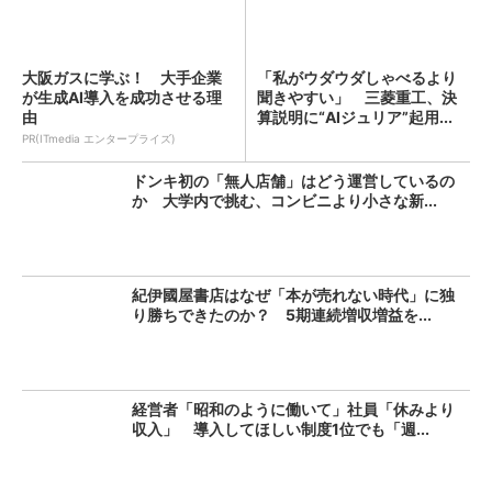
大阪ガスに学ぶ！ 大手企業
「私がウダウダしゃべるより
が生成AI導入を成功させる理
聞きやすい」 三菱重工、決
由
算説明に“AIジュリア”起用...
PR(ITmedia エンタープライズ)
ドンキ初の「無人店舗」はどう運営しているの
か 大学内で挑む、コンビニより小さな新...
紀伊國屋書店はなぜ「本が売れない時代」に独
り勝ちできたのか？ 5期連続増収増益を...
経営者「昭和のように働いて」社員「休みより
収入」 導入してほしい制度1位でも「週...