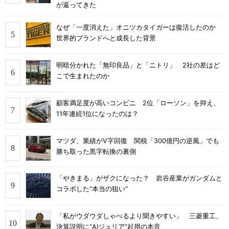
が返ってきた
なぜ「一度消えた」オニツカタイガーは復活したのか
世界的ブランドへと成長した背景
明暗分かれた「無印良品」と「ニトリ」 2社の差はど
こで生まれたのか
顧客満足度が高いコンビニ 2位「ローソン」を抑え、
11年連続1位になったのは？
マツダ、業績がV字回復 関税「300億円の逆風」でも
勝ち取った黒字転換の裏側
「やきまる」がザクになった？ 岩谷産業がガンダムと
コラボした“本当の狙い”
「私がウダウダしゃべるより聞きやすい」 三菱重工、
決算説明に“AIジュリア”起用の本音