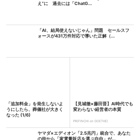
え”に 過去には「ChatG...
「AI、結局使えないじゃん」問題 セールスフ
ォースが431万件対応で導いた正解（...
「追加料金」を発生しないよ
【見城徹×藤田晋】AI時代でも
うにしたら、葬儀社が大きく
変わらない経営者の本質
なった (1/6)
PR(FINCHI on GOETHE)
ヤマダ×エディオン「2.5兆円」統合で、あなた
の街から「家電量販店を選ぶ自由」が...