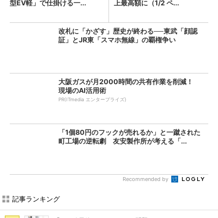
型EV軽」で仕掛ける一...
上最高額に（1/2 ペ...
改札に「かざす」歴史が終わる──東武「顔認
証」とJR東「スマホ無線」の覇権争い
大阪ガスが月2000時間の共有作業を削減！
現場のAI活用術
PR(ITmedia エンタープライズ)
「1個80円のフックが売れるか」と一蹴された
町工場の逆転劇 友安製作所が考える「...
Recommended by
記事ランキング