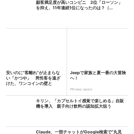
顧客満足度が高いコンビニ 2位「ローソン」
を抑え、11年連続1位になったのは？（...
安いのに“客離れ”が止まらな
Jeepで家族と夏一番の大冒険
い「かつや」 男性客を遠ざ
へ！
けた、ワンコインの壁と
は？...
PR(Jeep Japan)
キリン、「カプセルトイ感覚で楽しめる」自販
機を導入 親子向け飲料の認知拡大狙う
Claude、一部チャットがGoogle検索で“丸見