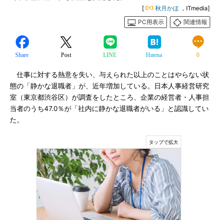
[
秋月かほ
，ITmedia]
PC用表示
関連情報
Share
Post
LINE
Hatena
0
仕事に対する熱意を失い、与えられた以上のことはやらない状
態の「静かな退職者」が、近年増加している。日本人事経営研究
室（東京都渋谷区）が調査をしたところ、企業の経営者・人事担
当者のうち47.0％が「社内に静かな退職者がいる」と認識してい
た。