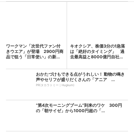
ワークマン「次世代ファン付
キオクシア、株価3分の1急落
きウエア」が登場 2900円商
は「絶好のタイミング」 過
品で狙う「日常使い」の新...
去最高益と8000億円自社...
おかたづけもできる点がうれしい！ 動物の鳴き
声やセリフが盛りだくさんの「アニア ...
PR(タカラトミー｜Hugkum)
“第4次モーニングブーム”到来のワケ 300円
の「朝サイゼ」から1000円超の「...