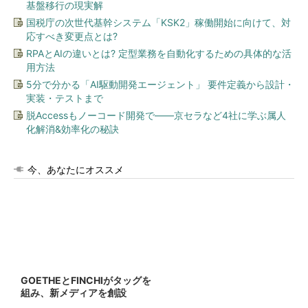
基盤移行の現実解
国税庁の次世代基幹システム「KSK2」稼働開始に向けて、対
応すべき変更点とは?
RPAとAIの違いとは? 定型業務を自動化するための具体的な活
用方法
5分で分かる「AI駆動開発エージェント」 要件定義から設計・
実装・テストまで
脱Accessもノーコード開発で――京セラなど4社に学ぶ属人
化解消&効率化の秘訣
今、あなたにオススメ
GOETHEとFINCHIがタッグを
組み、新メディアを創設