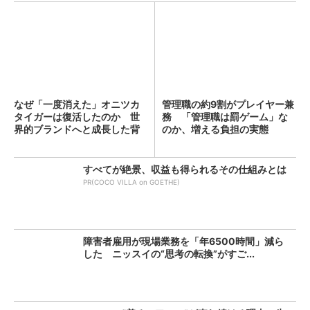
なぜ「一度消えた」オニツカ
管理職の約9割がプレイヤー兼
タイガーは復活したのか 世
務 「管理職は罰ゲーム」な
界的ブランドへと成長した背
のか、増える負担の実態
景...
すべてが絶景、収益も得られるその仕組みとは
PR(COCO VILLA on GOETHE)
障害者雇用が現場業務を「年6500時間」減ら
した ニッスイの“思考の転換”がすご...