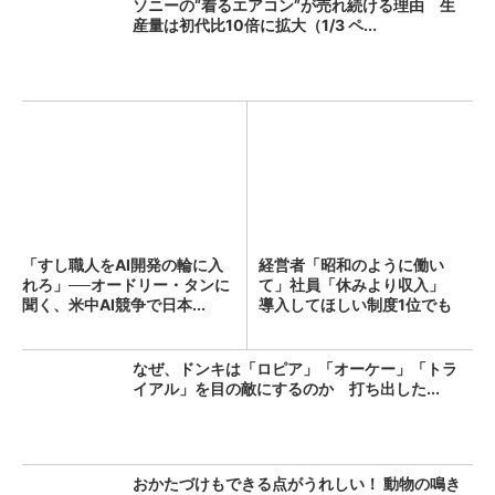
ソニーの“着るエアコン”が売れ続ける理由 生
産量は初代比10倍に拡大（1/3 ペ...
「すし職人をAI開発の輪に入
経営者「昭和のように働い
れろ」──オードリー・タンに
て」社員「休みより収入」
聞く、米中AI競争で日本...
導入してほしい制度1位でも
「週...
なぜ、ドンキは「ロピア」「オーケー」「トラ
イアル」を目の敵にするのか 打ち出した...
おかたづけもできる点がうれしい！ 動物の鳴き