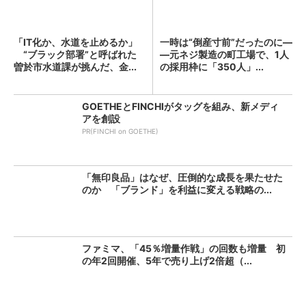
「IT化か、水道を止めるか」
一時は“倒産寸前”だったのに―
“ブラック部署”と呼ばれた
―元ネジ製造の町工場で、1人
曽於市水道課が挑んだ、金...
の採用枠に「350人」...
GOETHEとFINCHIがタッグを組み、新メディ
アを創設
PR(FINCHI on GOETHE)
「無印良品」はなぜ、圧倒的な成長を果たせた
のか 「ブランド」を利益に変える戦略の...
ファミマ、「45％増量作戦」の回数も増量 初
の年2回開催、5年で売り上げ2倍超（...