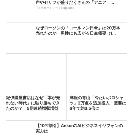
声やセリフが盛りだくさんの「アニア ...
PR(タカラトミー｜Hugkum)
なぜローソンの「コールマン日傘」は20万本
売れたのか 男性にも広がる日傘需要（1...
紀伊國屋書店はなぜ「本が売
洋服の青山「冷たいポロシャ
れない時代」に独り勝ちでき
ツ」2万点を追加投入 需要は
たのか？ 5期連続増収増益
6年で約3.5倍に
を...
【10%割引】AnkerのAIビジネスイヤフォンの
実力は