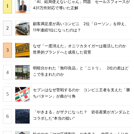
「AI、結局使えないじゃん」問題 セールスフォースが
431万件対応で導いた正解
顧客満足度が高いコンビニ 2位「ローソン」を抑え、
11年連続1位になったのは？
なぜ「一度消えた」オニツカタイガーは復活したのか
世界的ブランドへと成長した背景
明暗分かれた「無印良品」と「ニトリ」 2社の差はど
こで生まれたのか
セブンはなぜ苦戦するのか コンビニ王者を支えた「勝
ちパターン」が曲がり角
「やきまる」がザクになった？ 岩谷産業がガンダムと
コラボした“本当の狙い”