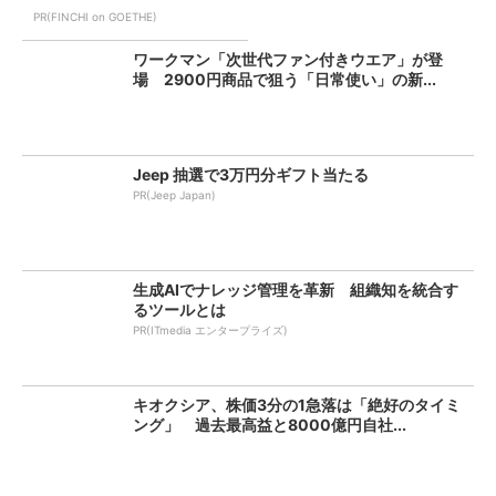
PR(FINCHI on GOETHE)
ワークマン「次世代ファン付きウエア」が登
場 2900円商品で狙う「日常使い」の新...
Jeep 抽選で3万円分ギフト当たる
PR(Jeep Japan)
生成AIでナレッジ管理を革新 組織知を統合す
るツールとは
PR(ITmedia エンタープライズ)
キオクシア、株価3分の1急落は「絶好のタイミ
ング」 過去最高益と8000億円自社...