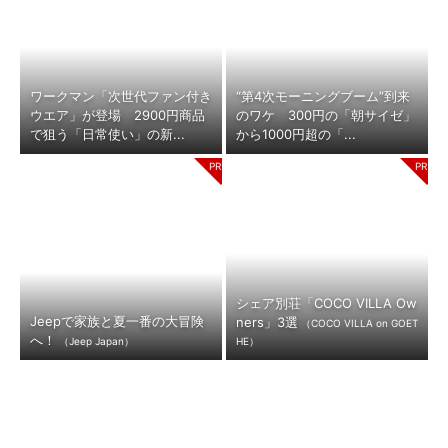
ワークマン「次世代ファン付き
“第4次モーニングブーム”到来
ウエア」が登場 2900円商品
のワケ 300円の「朝サイゼ」
で狙う「日常使い」の新...
から1000円超の「...
シェア別荘「COCO VILLA Ow
Jeepで家族と夏一番の大冒険
ners」3選
（COCO VILLA on GOET
へ！
（Jeep Japan）
HE）