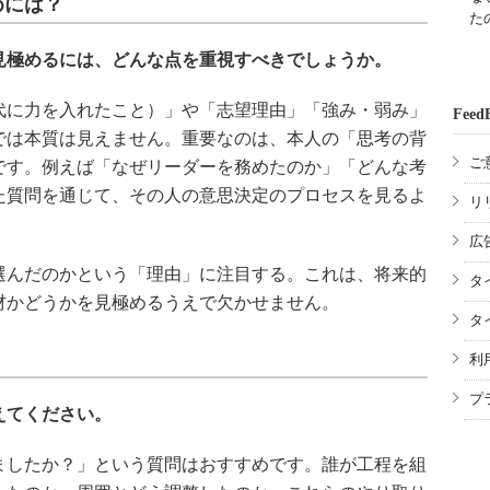
めには？
た
見極めるには、どんな点を重視すべきでしょうか。
に力を入れたこと）」や「志望理由」「強み・弱み」
Feed
では本質は見えません。重要なのは、本人の「思考の背
ご
です。例えば「なぜリーダーを務めたのか」「どんな考
た質問を通じて、その人の意思決定のプロセスを見るよ
リ
広
んだのかという「理由」に注目する。これは、将来的
タ
材かどうかを見極めるうえで欠かせません。
タ
利
プ
えてください。
したか？」という質問はおすすめです。誰が工程を組