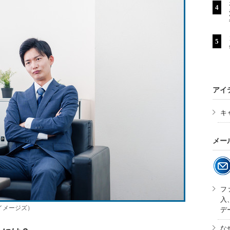
アイ
キ
メー
フ
入
イメージズ）
デ
な