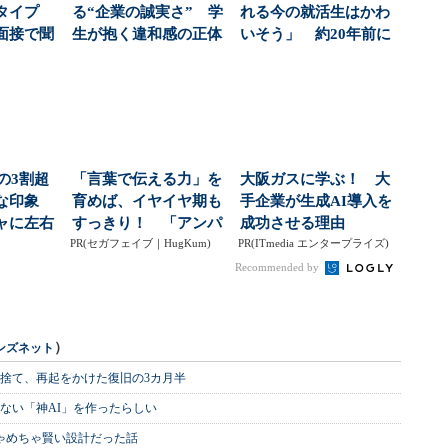
タイプ
る“企業の誠実さ” 学
れる今の就活生はかわ
面接で聞
生が抱く違和感の正体
いそう」 約20年前に
/2 ...
（1/3 ページ）
就活をしたおじさん...
の3割超
「言葉で伝える力」を
大阪ガスに学ぶ！ 大
ブな印象
育めば、イヤイヤ期も
手企業が生成AI導入を
ャに左右
すっきり！ 「アンパ
成功させる理由
の声...
PR(セガフェイブ｜HugKum)
ンマン ことばずかん...
PR(ITmedia エンタープライズ)
Recommended by
）
ンズネット
を捨て、再起をかけた復旧の3カ月半
ない「神AI」を作ったらしい
めちゃめちゃ賢い設計だった話