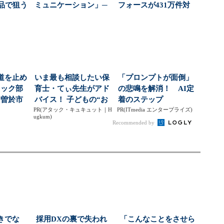
商品で狙う
ミュニケーション」─
フォースが431万件対
...
─会社をむしばむ“お...
応で導いた正解（...
道を止め
いま最も相談したい保
「プロンプトが面倒」
ラック部
育士・てぃ先生がアド
の悲鳴を解消！ AI定
た曽於市
バイス！ 子どもの“お
着のステップ
、金...
PR(アタック・キュキュット｜H
てつだい”に、どん...
PR(ITmedia エンタープライズ)
ugkum)
Recommended by
きでな
採用DXの裏で失われ
「こんなことをさせら