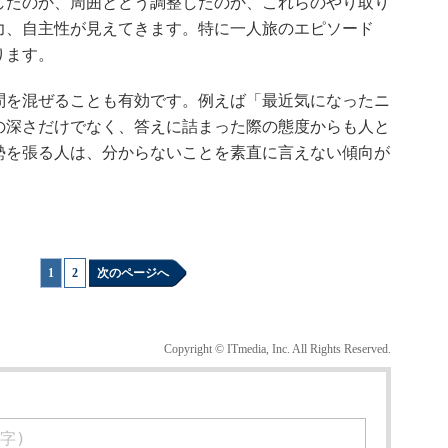
したのか、周囲とどう調整したのか、これらのやり取り
力、自主性が見えてきます。特に一人旅のエピソード
ります。
を混ぜることも有効です。例えば「最近気になったニ
の深さだけでなく、答えに詰まった際の態度からも人と
勢を張る人は、分からないことを素直に言えない傾向が
1
|
2
次のページへ
Copyright © ITmedia, Inc. All Rights Reserved.