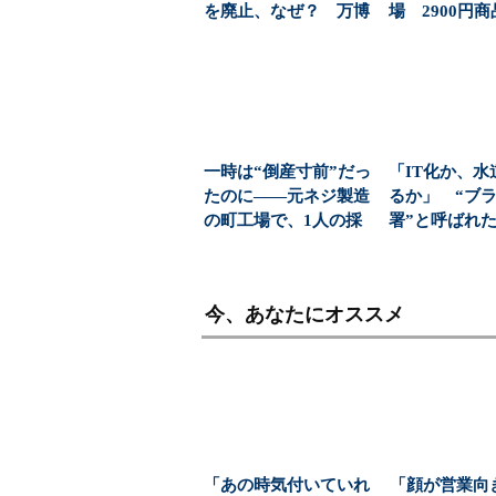
を廃止、なぜ？ 万博
場 2900円
「大屋根リング」作
「日常使い」の新
っ...
一時は“倒産寸前”だっ
「IT化か、水
たのに――元ネジ製造
るか」 “ブ
の町工場で、1人の採
署”と呼ばれ
用枠に「350人」...
水道課が挑んだ
今、あなたにオススメ
「あの時気付いていれ
「顔が営業向