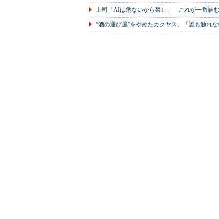
上司「AIは危ないから禁止」 これが一番詰
“酒の運び屋”をやめたカクヤス、「誰も触れな