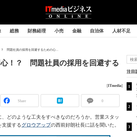
R
総務
財務経理
小売
金融
自治体
人材不足
？ 問題社員の採用を回避するための心...
用心！？ 問題社員の採用を回避する
注目
[
ITmedia
]
Share
0
、どのような工夫をすべきなのだろうか。営業スタッ
を支援する
グロウアップ
の西前好朗社長に話を聞いた。