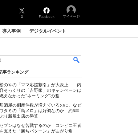
マイページ
X
Facebook
導入事例
デジタルイベント
記事ランキング
松のやの「ママ応援割引」が大炎上……内
容そっくりの「吉野家」のキャンペーンは
燃えなかった“ネーミング”の差
居酒屋の倒産件数が増えているのに、なぜ
ワタミの「鳥メロ」は好調なのか 約6年
ぶり新規出店の勝算
セブンはなぜ苦戦するのか コンビニ王者
を支えた「勝ちパターン」が曲がり角