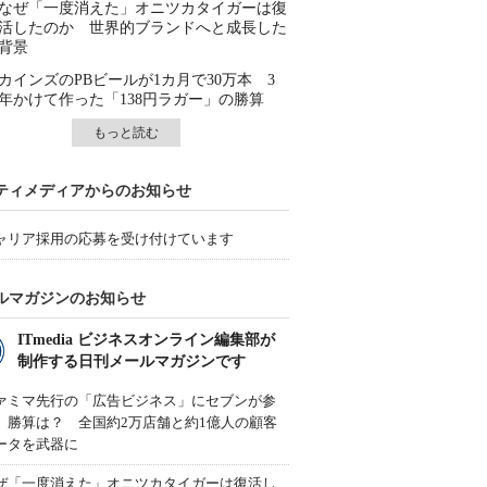
なぜ「一度消えた」オニツカタイガーは復
活したのか 世界的ブランドへと成長した
背景
カインズのPBビールが1カ月で30万本 3
年かけて作った「138円ラガー」の勝算
もっと読む
ティメディアからのお知らせ
ャリア採用の応募を受け付けています
ルマガジンのお知らせ
ITmedia ビジネスオンライン編集部が
制作する日刊メールマガジンです
ァミマ先行の「広告ビジネス」にセブンが参
、勝算は？ 全国約2万店舗と約1億人の顧客
ータを武器に
ぜ「一度消えた」オニツカタイガーは復活し