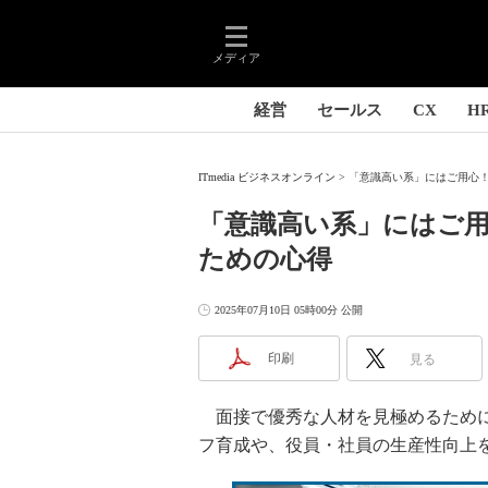
メディア
経営
セールス
CX
H
ITmedia ビジネスオンライン
「意識高い系」にはご用心！
「意識高い系」にはご
ための心得
2025年07月10日 05時00分 公開
印刷
見る
面接で優秀な人材を見極めるために
フ育成や、役員・社員の生産性向上