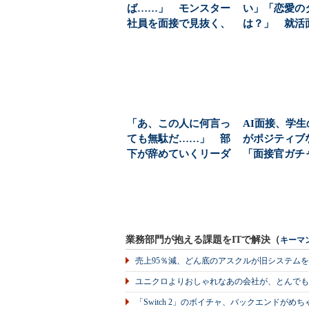
ば……」 モンスター
い」「恋愛の
社員を面接で見抜く、
は？」 就活
たった一つの重要質
かれたNG質問（1
問...
「あ、この人に何言っ
AI面接、学生
ても無駄だ……」 部
がポジティ
下が辞めていくリーダ
「面接官ガチ
ーが「よく口にする
されず公平」と
言...
業務部門が抱える課題をITで解決（
キーマ
売上95％減、どん底のアスクルが旧システム
ユニクロよりおしゃれなあの会社が、とんでも
「Switch 2」のボイチャ、バックエンドが