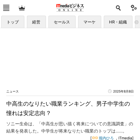
トップ
経営
セールス
マーケ
HR・組織
ニュース
2025年8月8日
中高生のなりたい職業ランキング、男子中学生の
憧れは安定志向？
ソニー生命は、「中高生が思い描く将来についての意識調査」の
結果を発表した。中学生が将来なりたい職業のトップは……。
[
堀内ひろ
，ITmedia]