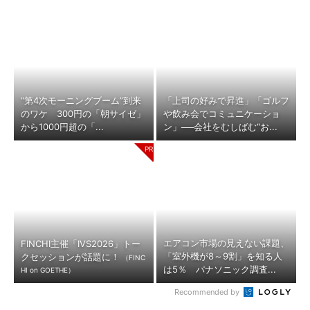
“第4次モーニングブーム”到来
「上司の好みで昇進」「ゴルフ
のワケ 300円の「朝サイゼ」
や飲み会でコミュニケーショ
から1000円超の「...
ン」──会社をむしばむ“お...
エアコン市場の見えない課題、
FINCHI主催「IVS2026」トー
「室外機が8～9割」を知る人
クセッションが話題に！
（FINC
は5％ パナソニック調査...
HI on GOETHE）
Recommended by