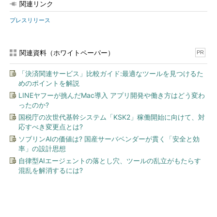
関連リンク
プレスリリース
関連資料（ホワイトペーパー）
PR
「決済関連サービス」比較ガイド:最適なツールを見つけるた
めのポイントを解説
LINEヤフーが挑んだMac導入 アプリ開発や働き方はどう変わ
ったのか?
国税庁の次世代基幹システム「KSK2」稼働開始に向けて、対
応すべき変更点とは?
ソブリンAIの価値は? 国産サーバベンダーが貫く「安全と効
率」の設計思想
自律型AIエージェントの落とし穴、ツールの乱立がもたらす
混乱を解消するには?
今、あなたにオススメ