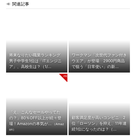
関連記事
将来なりたい職業ランキング
ワークマン「次世代ファン付き
男子中学生1位は「ITエンジニ
ウエア」が登場 2900円商品
ア」、高校生は？（1/...
で狙う「日常使い」の新...
「え、こんなセールやってた
顧客満足度が高いコンビニ 2
の？」80％OFF以上が続々登
位「ローソン」を抑え、11年連
場！Amazonの本気が...
（Amaz
続1位になったのは？（...
on）