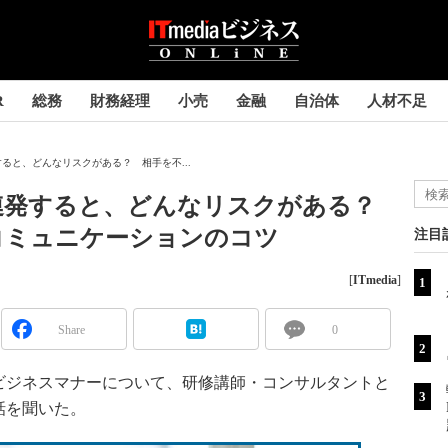
R
総務
財務経理
小売
金融
自治体
人材不足
ると、どんなリスクがある？ 相手を不...
連発すると、どんなリスクがある？
コミュニケーションのコツ
注目
[
ITmedia
]
Share
0
ジネスマナーについて、研修講師・コンサルタントと
話を聞いた。