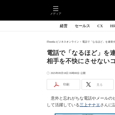
メディア
経営
セールス
CX
H
ITmedia ビジネスオンライン
電話で「なるほど」を連発す
電話で「なるほど」を
相手を不快にさせない
2025年09月18日 05時00分 公開
印刷
見る
意外と忘れがちな電話やメールのビ
して活躍している
三上ナナエ
さんに