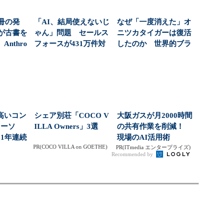
0冊の発
「AI、結局使えないじ
なぜ「一度消えた」オ
が古書を
ゃん」問題 セールス
ニツカタイガーは復活
nthro
フォースが431万件対
したのか 世界的ブラ
応で導いた正解（...
ンドへと成長した背
景...
高いコン
シェア別荘「COCO V
大阪ガスが月2000時間
ローソ
ILLA Owners」3選
の共有作業を削減！
1年連続
現場のAI活用術
PR(COCO VILLA on GOETHE)
？（...
PR(ITmedia エンタープライズ)
Recommended by