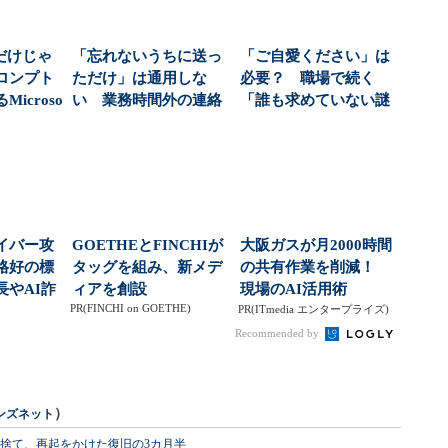
lだけじゃ
「忘れないうちに送っ
「ご自愛ください」は
ロンプト
ただけ」は通用しな
必要？ 職場で続く
icroso
い 業務時間外の連絡
「誰も求めていない謎
を減らすルール作り、
マナー」（1/2 ペー...
社...
イバー攻
GOETHEとFINCHIが
大阪ガスが月2000時間
格好の標
タッグを組み、新メデ
の共有作業を削減！
長やAI詐
ィアを創設
現場のAI活用術
PR(FINCHI on GOETHE)
手口...
PR(ITmedia エンタープライズ)
Recommended by
）
ンズネット
を捨て、再起をかけた復旧の3カ月半