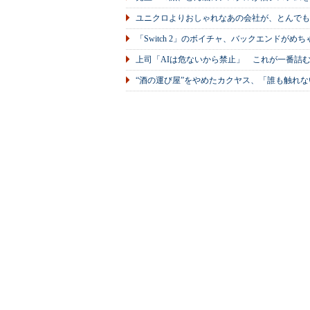
ユニクロよりおしゃれなあの会社が、とんでも
「Switch 2」のボイチャ、バックエンドが
上司「AIは危ないから禁止」 これが一番詰
“酒の運び屋”をやめたカクヤス、「誰も触れな