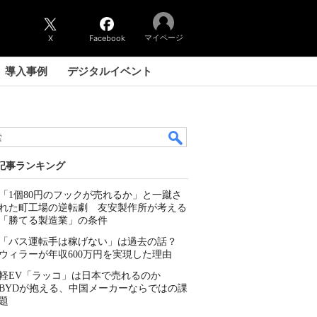
マイページ
X
Facebook
導入事例
デジタルイベント
記事ランキング
「1個80円のフックが売れるか」と一蹴さ
れた町工場の逆転劇 友安製作所が考える
「勝てる製造業」の条件
「バス運転手は稼げない」は過去の話？
ウィラーが年収600万円を実現した理由
軽EV「ラッコ」は日本で売れるのか
BYDが抱える、中国メーカーならではの課
題