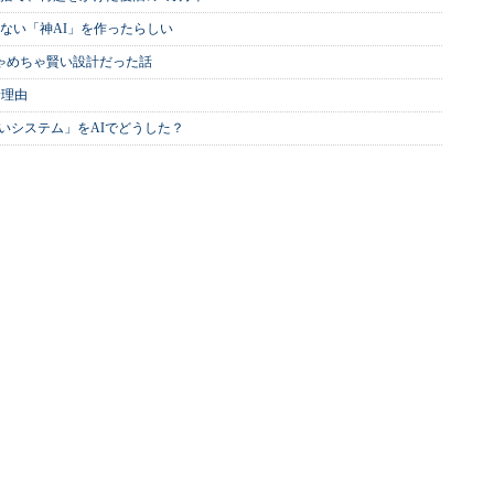
ない「神AI」を作ったらしい
めちゃめちゃ賢い設計だった話
む理由
いシステム」をAIでどうした？