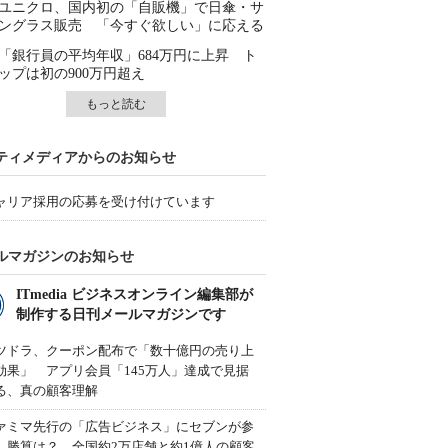
ユニクロ、国内初の「自販機」で日傘・サ
ングラス販売 「今すぐ欲しい」に応える
「銀行員の平均年収」684万円に上昇 ト
ップは初の900万円超え
もっと読む
ティメディアからのお知らせ
ャリア採用の応募を受け付けています
ルマガジンのお知らせ
ITmedia ビジネスオンライン編集部が
制作する日刊メールマガジンです
ツドラ、クーポン配布で「数十億円の売り上
効果」 アプリ会員「145万人」達成で見据
る、真の顧客理解
ァミマ先行の「広告ビジネス」にセブンが参
、勝算は？ 全国約2万店舗と約1億人の顧客