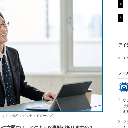
アイ
キ
メー
サ
げ
え
とは？（出所：ゲッティイメージズ）
フ
ルの文面には、どのような事例がありますか？
入