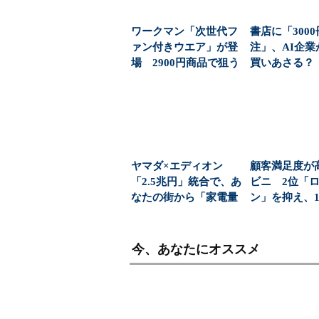
ワークマン「次世代フ
書店に「300
ァン付きウエア」が登
注」、AI企業
場 2900円商品で狙う
買いあさる？ A
「日常使い」の新...
picも数...
ヤマダ×エディオン
顧客満足度が
「2.5兆円」統合で、あ
ビニ 2位「
なたの街から「家電量
ン」を抑え、1
販店を選ぶ自由」が...
1位になったのは
今、あなたにオススメ