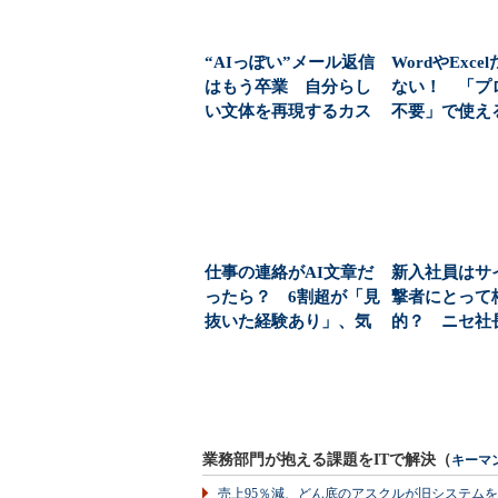
“AIっぽい”メール返信
WordやExce
はもう卒業 自分らし
ない！ 「プ
い文体を再現するカス
不要」で使えるM
タムGPT作成方...
ft...
仕事の連絡がAI文章だ
新入社員はサ
ったら？ 6割超が「見
撃者にとって
抜いた経験あり」、気
的？ ニセ社
付いた相手の本音...
欺、巧妙化する
業務部門が抱える課題をITで解決（
キーマ
売上95％減、どん底のアスクルが旧システム