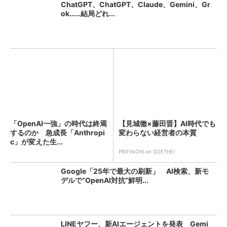
ChatGPT、ChatGPT、Claude、Gemini、Gr
ok……結局どれ...
「OpenAI一強」の時代は終焉
【見城徹×藤田晋】AI時代でも
するのか 急成長「Anthropi
変わらない経営者の本質
c」が変えた生...
PR(FINCHI on GOETHE)
Google「25年で最大の刷新」 AI検索、新モ
デルで“OpenAI対抗”鮮明...
LINEヤフー、新AIエージェントを発表 Gemi