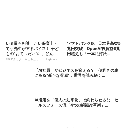
いま最も相談したい保育士・
ソフトバンクG、日本最高益5
てぃ先生がアドバイス！ 子ど
兆円突破 OpenAI投資益6兆
もの“おてつだい”に、どん...
円超えも「一本足打法...
PR(アタック・キュキュット｜Hugkum)
「AI社員」がビジネスを変える？ 便利さの裏
にある“新たな脅威”：世界を読み解く...
AI活用を「個人の効率化」で終わらせるな セ
ールスフォース流「4つの組織改革術」...