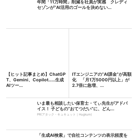
年間「11万時間」削減を社員が実感 クレディ
セゾンが“AI活用のゴールを決めない...
【ヒット記事まとめ】ChatGP
ITエンジニアの“AI課金”が高額
T、Gemini、Copilot……生成
化 「月1万5000円以上」が
AIツー...
2.7倍に急増、...
いま最も相談したい保育士・てぃ先生がアドバ
イス！ 子どもの“おてつだい”に、どん...
PR(アタック・キュキュット｜Hugkum)
「生成AI検索」で自社コンテンツの表示頻度を