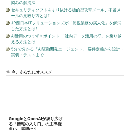
悩みの解消法
セキュリティソフトをすり抜ける標的型攻撃メール、不審メ
ールの見破り方とは?
JR西日本ITソリューションズが「監視業務の属人化」を解消
した方法とは?
AI活用のつまずきポイント 「社内データ活用の壁」を乗り越
える方法とは
5分で分かる「AI駆動開発エージェント」 要件定義から設計・
実装・テストまで
今、あなたにオススメ
GoogleとOpenAIが繰り広げ
る「情報の入り口」の主導権
争い 展望は？