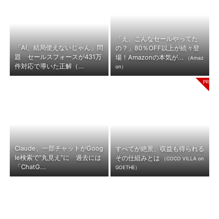
「え、こんなセールやってた
「AI、結局使えないじゃん」問
の？」80％OFF以上が続々登
題 セールスフォースが431万
場！Amazonの本気が...
（Amaz
件対応で導いた正解（...
on）
Claude、一部チャットがGoog
すべてが絶景、収益も得られる
le検索で“丸見え”に 過去には
その仕組みとは
（COCO VILLA on
「ChatG...
GOETHE）