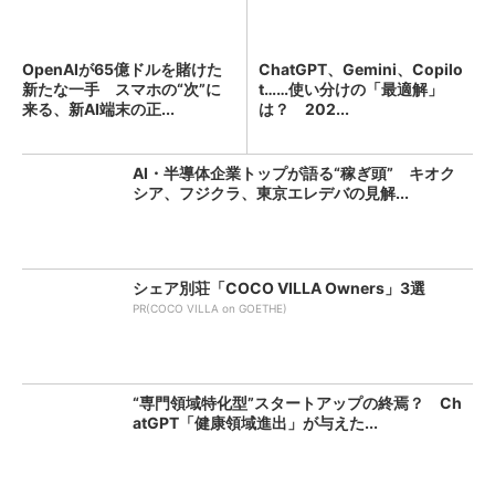
OpenAIが65億ドルを賭けた
ChatGPT、Gemini、Copilo
新たな一手 スマホの“次”に
t……使い分けの「最適解」
来る、新AI端末の正...
は？ 202...
AI・半導体企業トップが語る“稼ぎ頭” キオク
シア、フジクラ、東京エレデバの見解...
シェア別荘「COCO VILLA Owners」3選
PR(COCO VILLA on GOETHE)
“専門領域特化型”スタートアップの終焉？ Ch
atGPT「健康領域進出」が与えた...