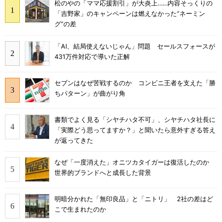
松のやの「ママ応援割引」が大炎上……内容そっくりの
「吉野家」のキャンペーンは燃えなかった“ネーミン
グ”の差
「AI、結局使えないじゃん」問題 セールスフォースが
431万件対応で導いた正解
セブンはなぜ苦戦するのか コンビニ王者を支えた「勝
ちパターン」が曲がり角
書類でよく見る「シヤチハタ不可」、シヤチハタ社長に
「実際どう思ってますか？」と聞いたら意外すぎる答え
が返ってきた
なぜ「一度消えた」オニツカタイガーは復活したのか
世界的ブランドへと成長した背景
明暗分かれた「無印良品」と「ニトリ」 2社の差はど
こで生まれたのか