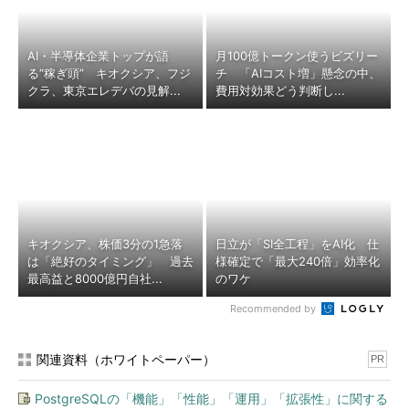
AI・半導体企業トップが語
月100億トークン使うビズリー
る“稼ぎ頭” キオクシア、フジ
チ 「AIコスト増」懸念の中、
クラ、東京エレデバの見解...
費用対効果どう判断し...
キオクシア、株価3分の1急落
日立が「SI全工程」をAI化 仕
は「絶好のタイミング」 過去
様確定で「最大240倍」効率化
最高益と8000億円自社...
のワケ
Recommended by
関連資料（ホワイトペーパー）
PR
PostgreSQLの「機能」「性能」「運用」「拡張性」に関する