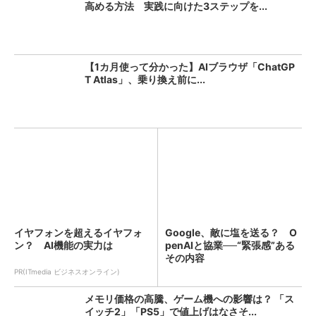
高める方法 実践に向けた3ステップを...
【1カ月使って分かった】AIブラウザ「ChatGP
T Atlas」、乗り換え前に...
イヤフォンを超えるイヤフォ
Google、敵に塩を送る？ O
ン？ AI機能の実力は
penAIと協業──“緊張感”ある
その内容
PR(ITmedia ビジネスオンライン)
メモリ価格の高騰、ゲーム機への影響は？ 「ス
イッチ2」「PS5」で値上げはなさそ...