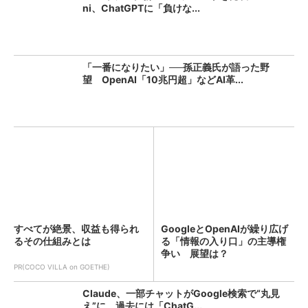
ni、ChatGPTに「負けな...
「一番になりたい」──孫正義氏が語った野
望 OpenAI「10兆円超」などAI革...
すべてが絶景、収益も得られ
GoogleとOpenAIが繰り広げ
るその仕組みとは
る「情報の入り口」の主導権
争い 展望は？
PR(COCO VILLA on GOETHE)
Claude、一部チャットがGoogle検索で“丸見
え”に 過去には「ChatG...