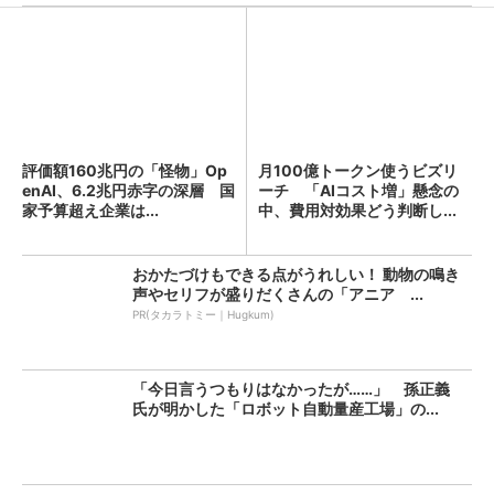
評価額160兆円の「怪物」Op
月100億トークン使うビズリ
enAI、6.2兆円赤字の深層 国
ーチ 「AIコスト増」懸念の
家予算超え企業は...
中、費用対効果どう判断し...
おかたづけもできる点がうれしい！ 動物の鳴き
声やセリフが盛りだくさんの「アニア ...
PR(タカラトミー｜Hugkum)
「今日言うつもりはなかったが……」 孫正義
氏が明かした「ロボット自動量産工場」の...