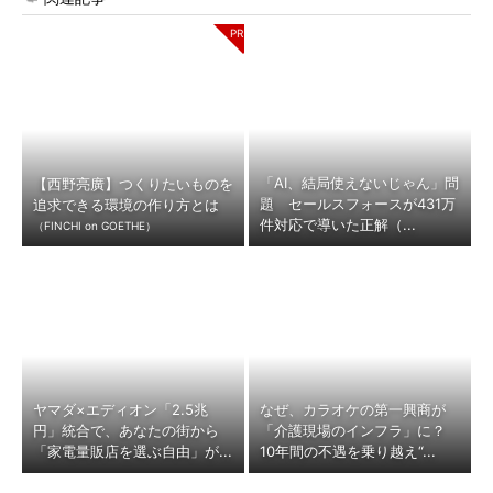
「AI、結局使えないじゃん」問
【西野亮廣】つくりたいものを
題 セールスフォースが431万
追求できる環境の作り方とは
件対応で導いた正解（...
（FINCHI on GOETHE）
ヤマダ×エディオン「2.5兆
なぜ、カラオケの第一興商が
円」統合で、あなたの街から
「介護現場のインフラ」に？
「家電量販店を選ぶ自由」が...
10年間の不遇を乗り越え“...