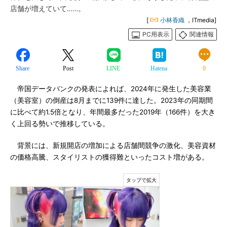
店舗が増えていて……。
[
小林香織
，ITmedia]
PC用表示
関連情報
Share
Post
LINE
Hatena
0
帝国データバンクの発表によれば、2024年に発生した美容業
（美容室）の倒産は8月までに139件に達した。2023年の同期間
に比べて約1.5倍となり、年間最多だった2019年（166件）を大き
く上回る勢いで推移している。
背景には、新規開店の増加による店舗間競争の激化、美容資材
の価格高騰、スタイリストの獲得難といったコスト増がある。