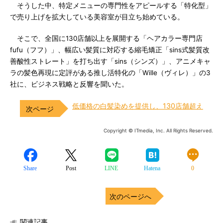
そうした中、特定メニューの専門性をアピールする「特化型」
で売り上げを拡大している美容室が目立ち始めている。
そこで、全国に130店舗以上を展開する「ヘアカラー専門店
fufu（フフ）」、幅広い髪質に対応する縮毛矯正「sins式髪質改
善酸性ストレート」を打ち出す「sins（シンズ）」、アニメキャ
ラの髪色再現に定評がある推し活特化の「Wille（ヴィレ）」の3
社に、ビジネス戦略と反響を聞いた。
低価格の白髪染めを提供し、130店舗超え
Copyright © ITmedia, Inc. All Rights Reserved.
Share
Post
LINE
Hatena
0
次のページへ
関連記事