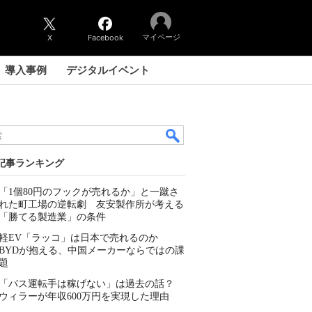
マイページ
X
Facebook
導入事例
デジタルイベント
記事ランキング
「1個80円のフックが売れるか」と一蹴さ
れた町工場の逆転劇 友安製作所が考える
「勝てる製造業」の条件
軽EV「ラッコ」は日本で売れるのか
BYDが抱える、中国メーカーならではの課
題
「バス運転手は稼げない」は過去の話？
ウィラーが年収600万円を実現した理由