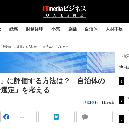
R
総務
財務経理
小売
金融
自治体
人材不足
「定量的」に評価する方法は？ 自治体の「プロポー...
注目
的」に評価する方法は？ 自治体の
者選定」を考える
[
川口弘行
，
ITmedia
]
Share
2