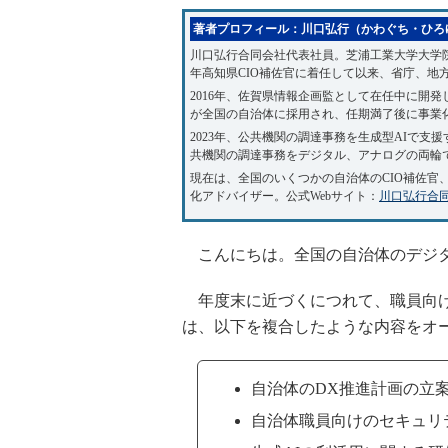
著者プロフィール：川口弘行（かわぐち・ひろ
川口弘行合同会社代表社員。芝浦工業大学大学院
年高知県CIO補佐官に着任して以来、省庁、地
2016年、佐賀県情報企画監として在任中に開
が全国の自治体に採用され、任期満了後に事業化
2023年、公共機関の調達事務を生成型AIで支
共機関の調達事務をデジタル、アナログの両輪
現在は、全国のいくつかの自治体のCIO補佐官
化アドバイザー。公式Webサイト：
川口弘行合
こんにちは。全国の自治体のデジタ
年度末に近づくにつれて、職員向け
は、以下を複合したような内容をオ
自治体のDX推進計画の立
自治体職員向けのセキュリ