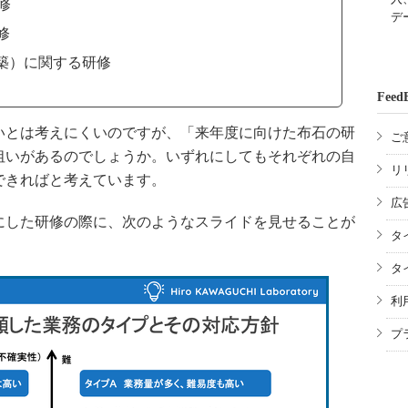
修
デ
修
構築）に関する研修
Feed
とは考えにくいのですが、「来年度に向けた布石の研
ご
狙いがあるのでしょうか。いずれにしてもそれぞれの自
リ
できればと考えています。
広
した研修の際に、次のようなスライドを見せることが
タ
タ
利
プ