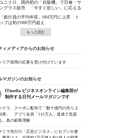
ユニクロ、国内初の「自販機」で日傘・サ
ングラス販売 「今すぐ欲しい」に応える
「銀行員の平均年収」684万円に上昇 ト
ップは初の900万円超え
もっと読む
ティメディアからのお知らせ
ャリア採用の応募を受け付けています
ルマガジンのお知らせ
ITmedia ビジネスオンライン編集部が
制作する日刊メールマガジンです
ツドラ、クーポン配布で「数十億円の売り上
効果」 アプリ会員「145万人」達成で見据
る、真の顧客理解
ァミマ先行の「広告ビジネス」にセブンが参
、勝算は？ 全国約2万店舗と約1億人の顧客