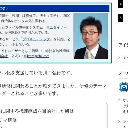
ゆき）
博士（後期）課程修了。博士（工学）。2009
方自治体のデジタル化に関わる。
発したファイル無害化システム「
サニタイザー
」
、約700団体で使用されている。
援するサービス「
プロキュアテック
」を開始。公
でサポートしている。
アイ
、アドバイザーとして活動中。総務省地域情報
同会社
、公式X：
@kawaguchi_com
キ
ル化を支援している川口弘行です。
メー
研修に関わることが増えてきました。研修のテーマ
ーダーされることが多いです。
サ
げ
案に関する機運醸成を目的とした研修
え
ティ研修
フ
入