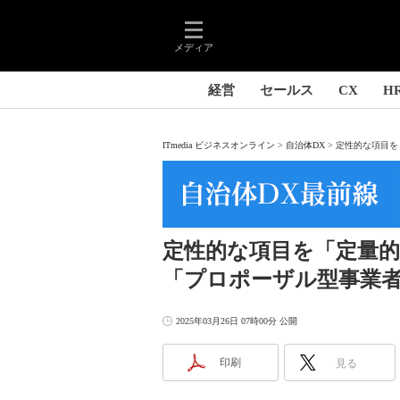
メディア
経営
セールス
CX
H
ITmedia ビジネスオンライン
自治体DX
定性的な項目を
定性的な項目を「定量
「プロポーザル型事業
2025年03月26日 07時00分 公開
印刷
見る