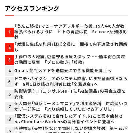
アクセスランキング
「うんこ移植」でピーナツアレルギー改善、15人中6人が数
粒食べられるように ヒトの実証は初 Science系列誌掲
1
載
「就活に生成AI利用」ほぼ全員に 面接で内容追及され困惑
2
も
手術中の大地震、患者守る医療スタッフ……熊本総合病院
3
の動画に反響 「プロの動き」「尊敬」
Gmail、他社メアドを送信元にできる機能を廃止へ
4
ドコモ・バイクシェアのシステム障害、いまだ全面復旧なら
5
ず 8月1日以降の利用者には「全額返金」へ
防衛装備庁、ITコンサルSHIFTに「AI装備品」の審査支援を
6
委託
個人開発「家系ラーメンマニア」で利用者急増 対応追いつ
7
かず一部停止 「より信頼していただけるアプリに」
「配信システムをAIで自作したアイドル」こと宮本佳林さ
8
ん、Cloudflare Workersの開発者イベントに登壇へ
西鉄福岡（天神）駅などで意図しない駅構内放送 第三者が
9