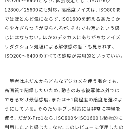
ISO200～6400となり、拡張設定としてISO100／
12800／25600にも対応。高感度ノイズは、ISO800ま
ではほとんど気にならず、ISO1600を超えるあたりか
ら少々ざらつきが見られるが、それでも汚いという感
じにはならない。ほかのデジカメにありがちなノイズ
リダクション処理による解像感の低下も見られず、
ISO200～6400のすべての感度が実用的といっていい。
筆者はふだんからどんなデジカメを使う場合でも、
高画質で記録したいため、動きのある被写体以外では
できるだけ最低感度、または＋1段程度の感度を選ぶよ
うにしている。そのため手ブレ対策には非常に神経を
使う。だがX-Pro1なら、ISO800やISO1600も積極的に
利用したいと感じた。なお、このレビューに使用したの