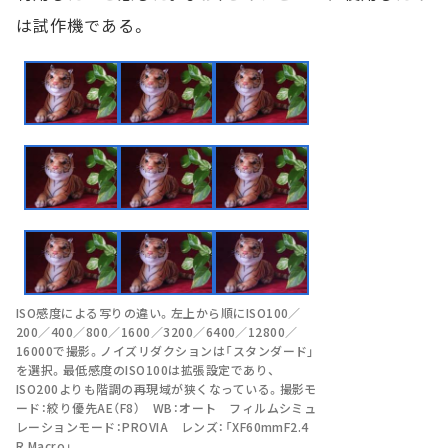
は試作機である。
ISO感度による写りの違い。左上から順にISO100／
200／400／800／1600／3200／6400／12800／
16000で撮影。ノイズリダクションは「スタンダード」
を選択。最低感度のISO100は拡張設定であり、
ISO200よりも階調の再現域が狭くなっている。撮影モ
ード：絞り優先AE（F8） WB：オート フィルムシミュ
レーションモード：PROVIA レンズ：「XF60mmF2.4
R Macro」