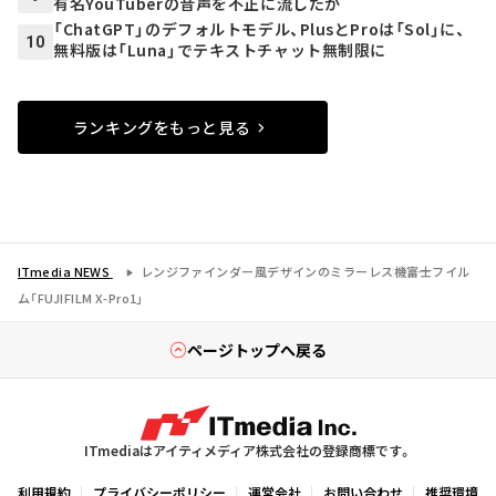
有名YouTuberの音声を不正に流したか
「ChatGPT」のデフォルトモデル、PlusとProは「Sol」に、
10
無料版は「Luna」でテキストチャット無制限に
ランキングをもっと見る
ITmedia NEWS
レンジファインダー風デザインのミラーレス機――富士フイル
ム「FUJIFILM X-Pro1」
ページトップへ戻る
ITmediaはアイティメディア株式会社の登録商標です。
利用規約
プライバシーポリシー
運営会社
お問い合わせ
推奨環境