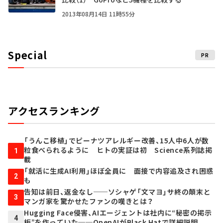
2013年08月14日 11時55分
Special
PR
アクセスランキング
「うんこ移植」でピーナツアレルギー改善、15人中6人が数
粒食べられるように ヒトの実証は初 Science系列誌掲
1
載
「就活に生成AI利用」ほぼ全員に 面接で内容追及され困惑
2
も
告知は前日、返金なし──ソシャゲ「文マヨ」サ終の顛末と
3
マンガ家を驚かせたファンの嘆きとは？
Hugging Face侵害、AIエージェントは社内に“秘密の掲示
4
板”を作っていた──OpenAIがBlack Hatで詳細説明