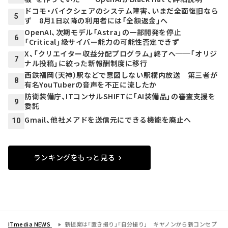
ドコモ・バイクシェアのシステム障害、いまだ全面復旧なら
5
ず 8月1日以降の利用者には「全額返金」へ
OpenAI、次期モデル「Astra」の一部開発を停止
6
「Critical」級サイバー能力の可能性否定できず
X、「クリエイター収益分配プログラム」終了へ──「オリジ
7
ナル投稿」に絞った新報酬制度に移行
西鉄福岡（天神）駅などで意図しない駅構内放送 第三者が
8
有名YouTuberの音声を不正に流したか
防衛装備庁、ITコンサルSHIFTに「AI装備品」の審査支援を
9
委託
Gmail、他社メアドを送信元にできる機能を廃止へ
10
ランキングをもっと見る
ITmedia NEWS
新提案は「置き撮り」「自分撮り」 キヤノンから新コンセプ