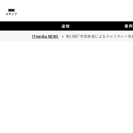
メディア
速報
業界
ITmedia NEWS
第18回「写真家達によるチャリティー写