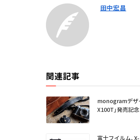
田中宏昌
関連記事
monogramデ
X100T」発売記
富士フイルム、X