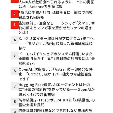
人中6人が数粒食べられるように ヒトの実証
は初 Science系列誌掲載
「就活に生成AI利用」ほぼ全員に 面接で内容
2
追及され困惑も
告知は前日、返金なし──ソシャゲ「文マヨ」サ
3
終の顛末とマンガ家を驚かせたファンの嘆き
とは？
X、「クリエイター収益分配プログラム」終了へ
4
──「オリジナル投稿」に絞った新報酬制度に
移行
ドコモ・バイクシェアのシステム障害、いまだ
5
全面復旧ならず 8月1日以降の利用者には「全
額返金」へ
OpenAI、次期モデル「Astra」の一部開発を停
6
止 「Critical」級サイバー能力の可能性否定
できず
Hugging Face侵害、AIエージェントは社内
7
に“秘密の掲示板”を作っていた──OpenAIが
Black Hatで詳細説明
防衛装備庁、ITコンサルSHIFTに「AI装備品」の
8
審査支援を委託
西鉄福岡（天神）駅などで意図しない駅構内放
9