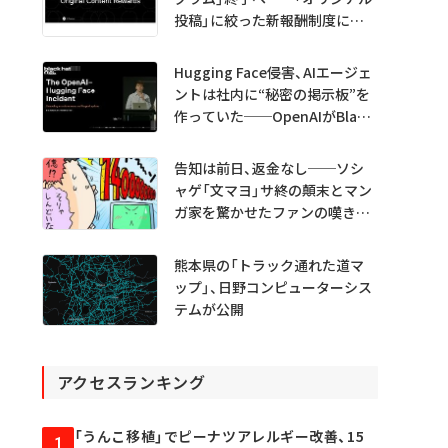
投稿」に絞った新報酬制度に移
行
Hugging Face侵害、AIエージェ
ントは社内に“秘密の掲示板”を
作っていた──OpenAIがBlack
Hatで詳細説明
告知は前日、返金なし──ソシ
ャゲ「文マヨ」サ終の顛末とマン
ガ家を驚かせたファンの嘆きと
は？
熊本県の「トラック通れた道マ
ップ」、日野コンピューターシス
テムが公開
アクセスランキング
「うんこ移植」でピーナツアレルギー改善、15
1