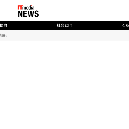
動向
社会とIT
く
真展」