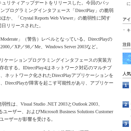
月例セキュリティアップデートをリリースした。今回のパッ
に
ログラミングインタフェース「DirectPlay」の脆弱
Crystal Reports Web Viewer」の脆弱性に関す
アイ
同日リリースされた。
キ
rate」（警告）レベルとなっている。DirectPlayの
注目
／XP／98／Me、Windows Server 2003など。
Play4アプリケーションプログラミングインタフェースの実装方
する。IDirectPlay4はネットワーク対応のマルチプ
人気
ットワーク化されたDirectPlayアプリケーションを
irectPlayが障害を起こす可能性があり、アプリケー
弱性は、Visual Studio .NET 2003とOutlook 2003、
ユーザー、およびMicrosoft Business Solutions Customer
RM）1.2のユーザーが影響を受ける。