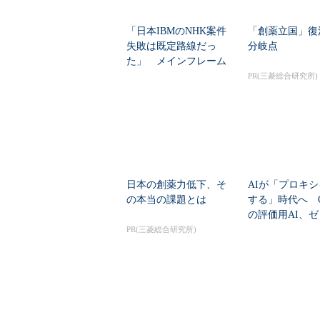
「日本IBMのNHK案件
「創薬立国」復
失敗は既定路線だっ
分岐点
た」 メインフレーム
大撤退時代のリスク...
PR(三菱総合研究所)
日本の創薬力低下、そ
AIが「プロキ
の本当の課題とは
する」時代へ Op
の評価用AI、
脆弱性を自...
PR(三菱総合研究所)