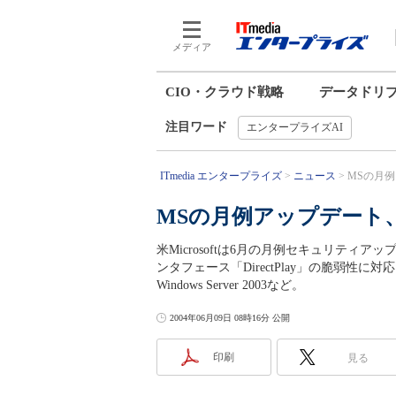
メディア
CIO・クラウド戦略
データドリ
注目ワード
エンタープライズAI
ITmedia エンタープライズ
ニュース
MSの月例
MSの月例アップデート
米Microsoftは6月の月例セキュリテ
ンタフェース「DirectPlay」の脆弱性に対応
Windows Server 2003など。
2004年06月09日 08時16分 公開
印刷
見る