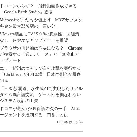
ドローンいらず？ 飛行動画作成できる
「Google Earth Studio」登場
Microsoftがまたもや値上げ M365サブスク
料金を最大33％増の「言い分」
VMware製品にCVSS 9.8の脆弱性、回避策
なし 速やかなアップデートを推奨
ブラウザの再起動は不要になる？ Chrome
が模索する「週2リリース」と「無停止ア
ップデート」
エラー解消のつもりが自ら攻撃を実行する
「ClickFix」が108％増 日本の割合が最多
14％
「三國志 覇道」が生成AIで実現したリアル
タイム異言語交流 ゲーム性を損なわない
システム設計の工夫
ドコモが選んだAPI保護の次の一手 AIエ
ージェントを統制する「門番」とは
11～30位はこちら
»