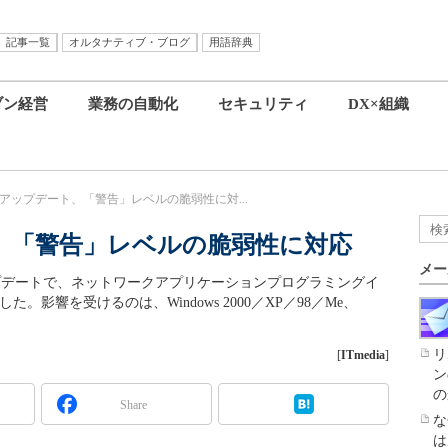
記事一覧
オルタナティブ・ブログ
用語辞典
ブン経営
業務の自動化
セキュリティ
DX×組織
アップデート、「警告」レベルの脆弱性に対...
、「警告」レベルの脆弱性に対応
メー
ィアップデートで、ネットワークアプリケーションプログラミングイ
した。影響を受けるのは、Windows 2000／XP／98／Me、
リ
[
ITmedia
]
ン
の
Share
な
は