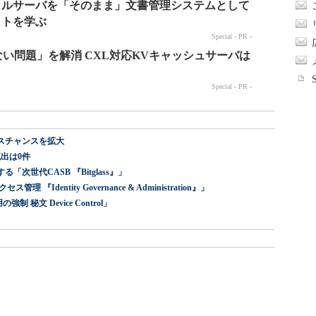
スチャンスを拡大
出は0件
世代CASB 『Bitglass』」
dentity Governance & Administration』」
 秘文 Device Control」