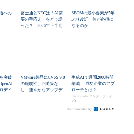
活への
富士通とNECは「AI需
SBOMの最小要素が5年
要の手応え」をどう語
ぶり改訂 何が必須に
った？ 2026年下半期
なるのか
の見通しを考...
シを突破
VMware製品にCVSS 9.8
生成AIで月間2000時間
enAI
の脆弱性、回避策な
削減 成功企業のアプ
ゼロデイ
し 速やかなアップデ
ローチとは？
ートを推...
PR(ITmedia エンタープライ
ズ)
Recommended by