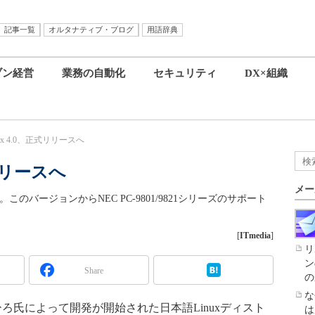
記事一覧
オルタナティブ・ブログ
用語辞典
ブン経営
業務の自動化
セキュリティ
DX×組織
inux 4.0、正式リリースへ
式リリースへ
メー
。このバージョンからNEC PC-9801/9821シリーズのサポート
[
ITmedia
]
リ
ン
Share
の
な
つひろ氏によって開発が開始された日本語Linuxディスト
は