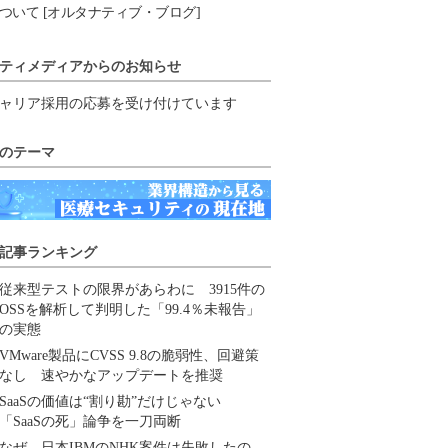
ついて [オルタナティブ・ブログ]
ティメディアからのお知らせ
ャリア採用の応募を受け付けています
のテーマ
記事ランキング
従来型テストの限界があらわに 3915件の
OSSを解析して判明した「99.4％未報告」
の実態
VMware製品にCVSS 9.8の脆弱性、回避策
なし 速やかなアップデートを推奨
SaaSの価値は“割り勘”だけじゃない
「SaaSの死」論争を一刀両断
なぜ、日本IBMのNHK案件は失敗したの