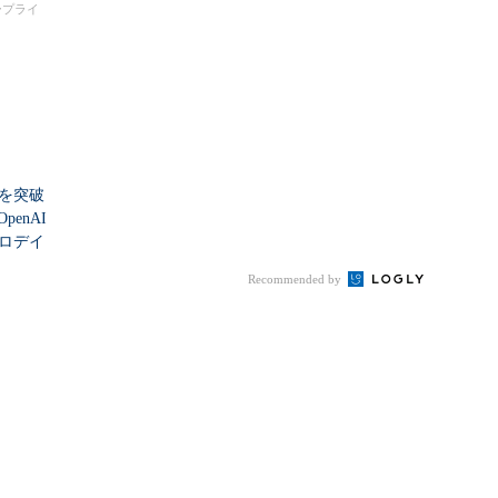
大撤退時代のリスク...
タープライ
シを突破
enAI
ゼロデイ
Recommended by