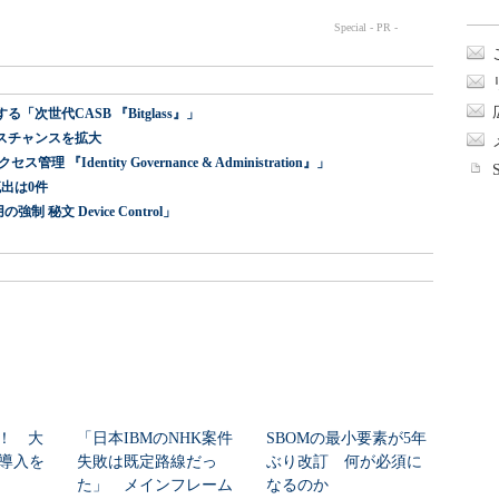
世代CASB 『Bitglass』」
スチャンスを拡大
dentity Governance & Administration』」
出は0件
 秘文 Device Control」
！ 大
「日本IBMのNHK案件
SBOMの最小要素が5年
I導入を
失敗は既定路線だっ
ぶり改訂 何が必須に
た」 メインフレーム
なるのか