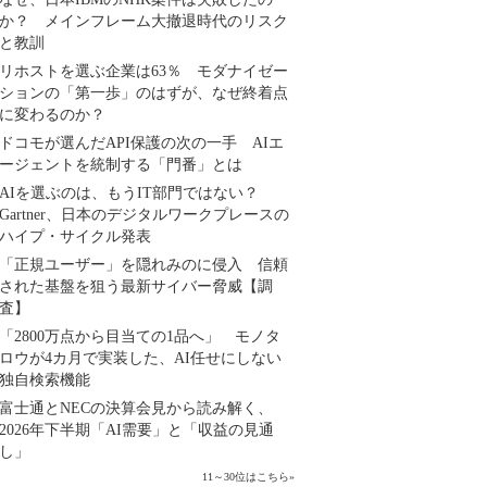
か？ メインフレーム大撤退時代のリスク
と教訓
リホストを選ぶ企業は63％ モダナイゼー
ションの「第一歩」のはずが、なぜ終着点
に変わるのか？
ドコモが選んだAPI保護の次の一手 AIエ
ージェントを統制する「門番」とは
AIを選ぶのは、もうIT部門ではない？
Gartner、日本のデジタルワークプレースの
ハイプ・サイクル発表
「正規ユーザー」を隠れみのに侵入 信頼
された基盤を狙う最新サイバー脅威【調
査】
「2800万点から目当ての1品へ」 モノタ
ロウが4カ月で実装した、AI任せにしない
独自検索機能
富士通とNECの決算会見から読み解く、
2026年下半期「AI需要」と「収益の見通
し」
11～30位はこちら
»