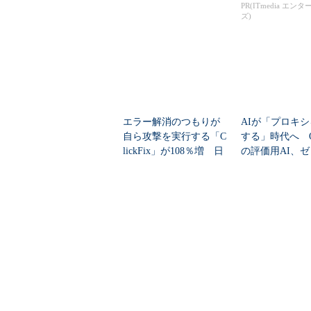
の見通しを考...
PR(ITmedia エン
ズ)
エラー解消のつもりが
AIが「プロキ
自ら攻撃を実行する「C
する」時代へ Op
lickFix」が108％増 日
の評価用AI、
本の割...
脆弱性を自...