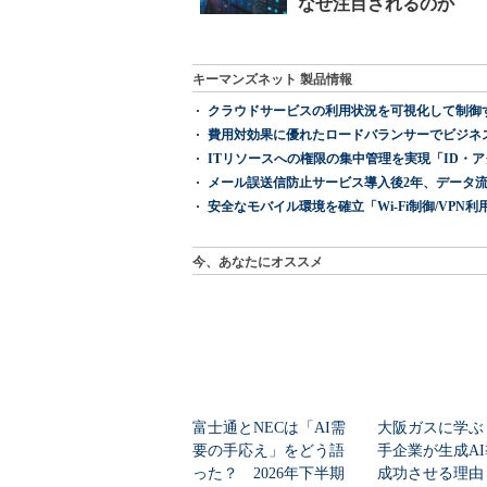
キーマンズネット 製品情報
クラウドサービスの利用状況を可視化して制御する「次
費用対効果に優れたロードバランサーでビジネ
ITリソースへの権限の集中管理を実現「ID・アクセス管理 『I
メール誤送信防止サービス導入後2年、データ流
安全なモバイル環境を確立「Wi-Fi制御/VPN利用の強制
今、あなたにオススメ
富士通とNECは「AI需
大阪ガスに学ぶ
要の手応え」をどう語
手企業が生成A
った？ 2026年下半期
成功させる理由