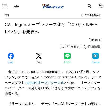
速報
2004年8月4日
CA、Ingresオープンソース化と「100万ドルチャ
レンジ」を発表へ
[ITmedia]
PC用表示
関連情報
Share
Post
LINE
Hatena
米Computer Associates International（CA）は8月4日、サン
フランシスコで開催のLinuxWorld Conference & Expoで、データ
ベースソフト
Ingresのオープンソース化
と併せ、「オープンソー
スのデータベース分野を様変わりさせる大胆なイニシアチブ」を
発表する。
リリースによると、「データベース移行ツールキットの実現に