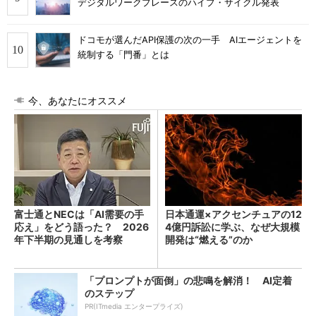
デジタルワークプレースのハイプ・サイクル発表
ドコモが選んだAPI保護の次の一手 AIエージェントを
統制する「門番」とは
今、あなたにオススメ
富士通とNECは「AI需要の手
日本通運×アクセンチュアの12
応え」をどう語った？ 2026
4億円訴訟に学ぶ、なぜ大規模
年下半期の見通しを考察
開発は“燃える”のか
「プロンプトが面倒」の悲鳴を解消！ AI定着
のステップ
PR(ITmedia エンタープライズ)