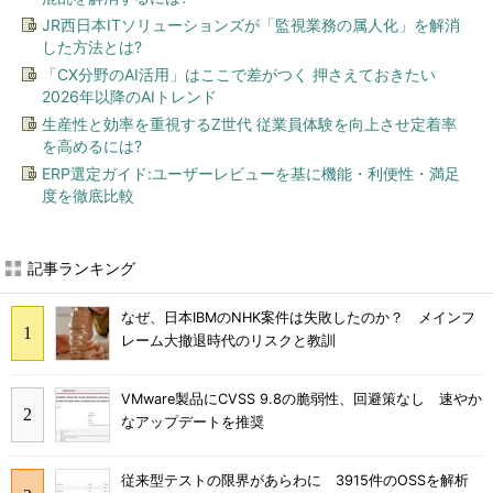
JR西日本ITソリューションズが「監視業務の属人化」を解消
した方法とは?
「CX分野のAI活用」はここで差がつく 押さえておきたい
2026年以降のAIトレンド
生産性と効率を重視するZ世代 従業員体験を向上させ定着率
を高めるには?
ERP選定ガイド:ユーザーレビューを基に機能・利便性・満足
度を徹底比較
記事ランキング
なぜ、日本IBMのNHK案件は失敗したのか？ メインフ
レーム大撤退時代のリスクと教訓
VMware製品にCVSS 9.8の脆弱性、回避策なし 速やか
なアップデートを推奨
従来型テストの限界があらわに 3915件のOSSを解析