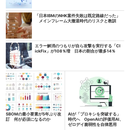
「日本IBMのNHK案件失敗は既定路線だった」
メインフレーム大撤退時代のリスクと教訓
エラー解消のつもりが自ら攻撃を実行する「Cl
ickFix」が108％増 日本の割合が最多14％
SBOMの最小要素が5年ぶり改
AIが「プロキシを突破する」
訂 何が必須になるのか
時代へ OpenAIの評価用AI、
ゼロデイ脆弱性を自律悪用