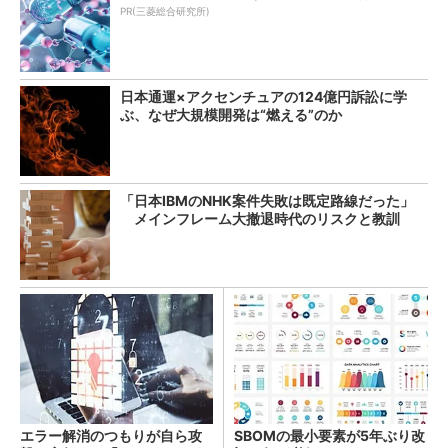
PR(三菱総合研究所)
日本通運×アクセンチュアの124億円訴訟に学
ぶ、なぜ大規模開発は“燃える”のか
「日本IBMのNHK案件失敗は既定路線だった」
メインフレーム大撤退時代のリスクと教訓
エラー解消のつもりが自ら攻
SBOMの最小要素が5年ぶり改