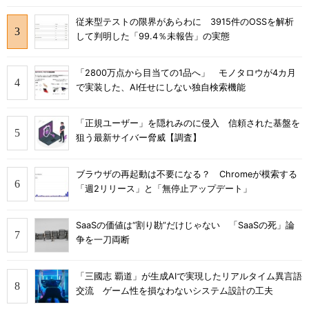
従来型テストの限界があらわに 3915件のOSSを解析
して判明した「99.4％未報告」の実態
「2800万点から目当ての1品へ」 モノタロウが4カ月
で実装した、AI任せにしない独自検索機能
「正規ユーザー」を隠れみのに侵入 信頼された基盤を
狙う最新サイバー脅威【調査】
ブラウザの再起動は不要になる？ Chromeが模索する
「週2リリース」と「無停止アップデート」
SaaSの価値は“割り勘”だけじゃない 「SaaSの死」論
争を一刀両断
「三國志 覇道」が生成AIで実現したリアルタイム異言語
交流 ゲーム性を損なわないシステム設計の工夫