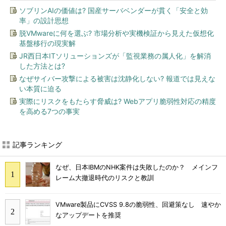
ソブリンAIの価値は? 国産サーバベンダーが貫く「安全と効
率」の設計思想
脱VMwareに何を選ぶ? 市場分析や実機検証から見えた仮想化
基盤移行の現実解
JR西日本ITソリューションズが「監視業務の属人化」を解消
した方法とは?
なぜサイバー攻撃による被害は沈静化しない? 報道では見えな
い本質に迫る
実際にリスクをもたらす脅威は? Webアプリ脆弱性対応の精度
を高める7つの事実
記事ランキング
なぜ、日本IBMのNHK案件は失敗したのか？ メインフ
レーム大撤退時代のリスクと教訓
VMware製品にCVSS 9.8の脆弱性、回避策なし 速やか
なアップデートを推奨