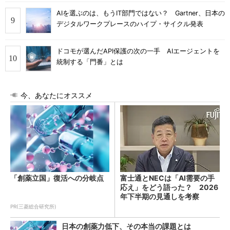
AIを選ぶのは、もうIT部門ではない？ Gartner、日本の
デジタルワークプレースのハイプ・サイクル発表
ドコモが選んだAPI保護の次の一手 AIエージェントを
統制する「門番」とは
今、あなたにオススメ
「創薬立国」復活への分岐点
富士通とNECは「AI需要の手
応え」をどう語った？ 2026
年下半期の見通しを考察
PR(三菱総合研究所)
日本の創薬力低下、その本当の課題とは