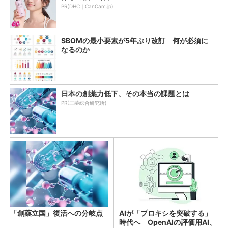
PR(DHC｜CanCam.jp)
SBOMの最小要素が5年ぶり改訂 何が必須に
なるのか
日本の創薬力低下、その本当の課題とは
PR(三菱総合研究所)
「創薬立国」復活への分岐点
AIが「プロキシを突破する」
時代へ OpenAIの評価用AI、