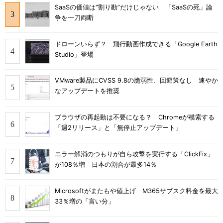
SaaSの価値は“割り勘”だけじゃない 「SaaSの死」論
争を一刀両断
ドローンいらず？ 飛行動画作成できる「Google Earth
Studio」登場
VMware製品にCVSS 9.8の脆弱性、回避策なし 速やか
なアップデートを推奨
ブラウザの再起動は不要になる？ Chromeが模索する
「週2リリース」と「無停止アップデート」
エラー解消のつもりが自ら攻撃を実行する「ClickFix」
が108％増 日本の割合が最多14％
Microsoftがまたもや値上げ M365サブスク料金を最大
33％増の「言い分」