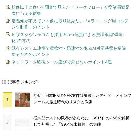
想像以上に多い? 調査で見えた「ワークフロー」が従業員満足
度に与える影響
暗黙知が消えていく前に取り組みたい「eラーニング用コンテ
ンツ制作」のヒント
ビザスクやソラコムも採用 Slack連携による稟議承認“爆速
化”の方法
既存システム連携で柔軟性・迅速性のあるAI対応基盤を構築
するためのポイント
ネットワーク監視ツール選びで外せないポイント4選
記事ランキング
なぜ、日本IBMのNHK案件は失敗したのか？ メインフ
レーム大撤退時代のリスクと教訓
従来型テストの限界があらわに 3915件のOSSを解析
して判明した「99.4％未報告」の実態