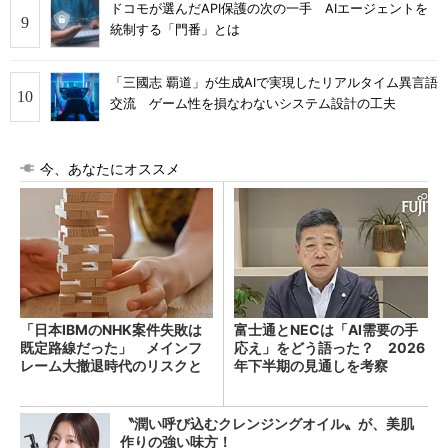
ドコモが選んだAPI保護の次の一手 AIエージェントを
統制する「門番」とは
「三國志 覇道」が生成AIで実現したリアルタイム異言語
交流 ゲーム性を損なわないシステム設計の工夫
今、あなたにオススメ
「日本IBMのNHK案件失敗は
富士通とNECは「AI需要の手
既定路線だった」 メインフ
応え」をどう語った？ 2026
レーム大撤退時代のリスクと
年下半期の見通しを考察
教訓
〝潤い呼び込むクレンジングオイル〟が、美肌
作りの強い味方！