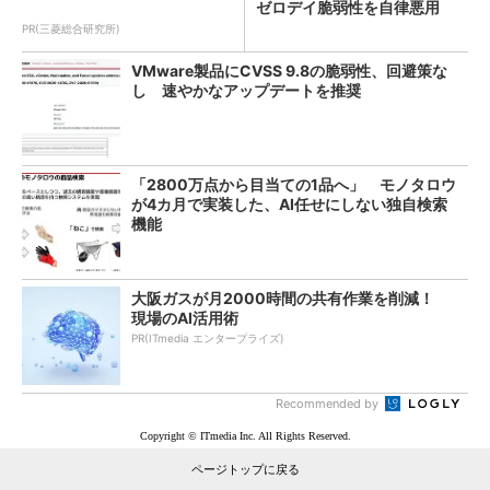
ゼロデイ脆弱性を自律悪用
PR(三菱総合研究所)
VMware製品にCVSS 9.8の脆弱性、回避策な
し 速やかなアップデートを推奨
「2800万点から目当ての1品へ」 モノタロウ
が4カ月で実装した、AI任せにしない独自検索
機能
大阪ガスが月2000時間の共有作業を削減！
現場のAI活用術
PR(ITmedia エンタープライズ)
Recommended by
Copyright © ITmedia Inc. All Rights Reserved.
ページトップに戻る