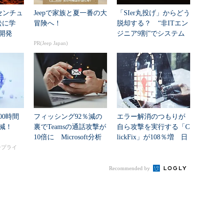
センチュ
Jeepで家族と夏一番の大
「SIer丸投げ」からどう
訟に学
冒険へ！
脱却する？ “非ITエン
開発
ジニア9割”でシステム
PR(Jeep Japan)
刷新に挑...
00時間
フィッシング92％減の
エラー解消のつもりが
削減！
裏でTeamsの通話攻撃が
自ら攻撃を実行する「C
10倍に Microsoft分析
lickFix」が108％増 日
本の割...
タープライ
Recommended by