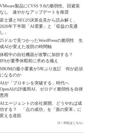
VMware製品にCVSS 9.8の脆弱性、回避策
なし 速やかなアップデートを推奨
富士通とNECの決算会見から読み解く、
2026年下半期「AI需要」と「収益の見通
し」
25ドルで見つかったWordPressの脆弱性 生
成AIが変えた攻防の時間軸
休暇中の自社機器が攻撃に加担する？
IPAが夏季休暇前に求める備え
SBOMの最小要素が5年ぶり改訂 何が必須
になるのか
AIが「プロキシを突破する」時代へ
OpenAIの評価用AI、ゼロデイ脆弱性を自律
悪用
AIエージェントの全社展開、どうやれば成
功する？ 「点の成功」を「面の変革」に
変える道筋
11～30位はこちら
»