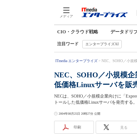
メディア
CIO・クラウド戦略
データドリ
注目ワード
エンタープライズAI
ITmedia エンタープライズ
NEC、SOHO／小規模
NEC、SOHO／小規模
低価格Linuxサーバを販
NECは、SOHO／小規模企業向けに「Express580
トールした低価格Linuxサーバを発売する
2004年08月25日 20時27分 公開
印刷
見る