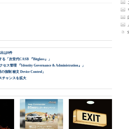
出は0件
世代CASB 『Bitglass』」
dentity Governance & Administration』」
 秘文 Device Control」
スチャンスを拡大