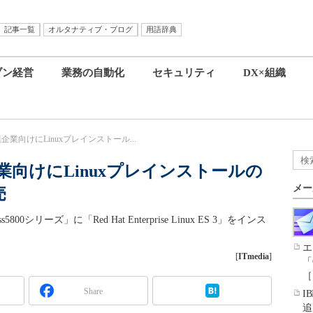
記事一覧
オルタナティブ・ブログ
用語辞典
ブン経営
業務の自動化
セキュリティ
DX×組織
企業向けにLinuxプレインストール...
企業向けにLinuxプレインストールの
メー
売
0シリーズ」に「Red Hat Enterprise Linux ES 3」をインス
。
エ
[
ITmedia
]
「
［
Share
I
追