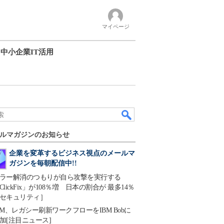
マイページ
中小企業IT活用
ルマガジンのお知らせ
企業を変革するビジネス視点のメールマ
ガジンを毎朝配信中!!
ラー解消のつもりが自ら攻撃を実行する
ClickFix」が108％増 日本の割合が 最多14％
セキュリティ］
BM、レガシー刷新ワークフローをIBM Bobに
加[注目ニュース]