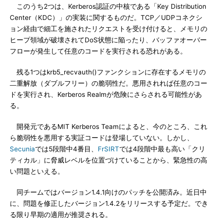
このうち2つは、Kerberos認証の中核である「Key Distribution
Center（KDC）」の実装に関するものだ。TCP／UDPコネクシ
ョン経由で細工を施されたリクエストを受け付けると、メモリの
ヒープ領域が破壊されてDoS状態に陥ったり、バッファオーバー
フローが発生して任意のコードを実行される恐れがある。
残る1つはkrb5_recvauth()ファンクションに存在するメモリの
二重解放（ダブルフリー）の脆弱性だ。悪用されれば任意のコー
ドを実行され、Kerberos Realmが危険にさらされる可能性があ
る。
開発元であるMIT Kerberos Teamによると、今のところ、これ
ら脆弱性を悪用する実証コードは登場していない。しかし、
Secunia
では5段階中4番目、
FrSIRT
では4段階中最も高い「クリ
ティカル」に脅威レベルを位置づけていることから、緊急性の高
い問題といえる。
同チームではバージョン1.4.1向けのパッチを公開済み。近日中
に、問題を修正したバージョン1.4.2をリリースする予定だ。でき
る限り早期の適用が推奨される。