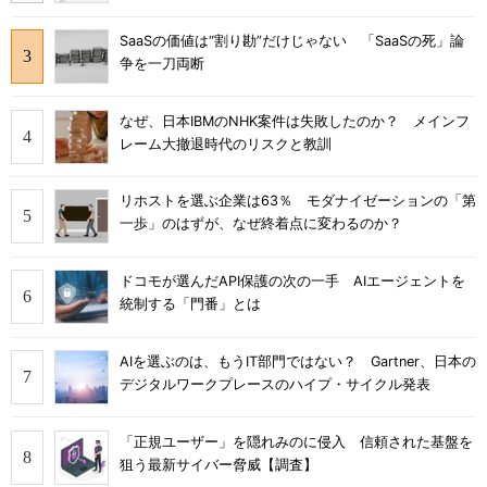
SaaSの価値は“割り勘”だけじゃない 「SaaSの死」論
争を一刀両断
なぜ、日本IBMのNHK案件は失敗したのか？ メインフ
レーム大撤退時代のリスクと教訓
リホストを選ぶ企業は63％ モダナイゼーションの「第
一歩」のはずが、なぜ終着点に変わるのか？
ドコモが選んだAPI保護の次の一手 AIエージェントを
統制する「門番」とは
AIを選ぶのは、もうIT部門ではない？ Gartner、日本の
デジタルワークプレースのハイプ・サイクル発表
「正規ユーザー」を隠れみのに侵入 信頼された基盤を
狙う最新サイバー脅威【調査】