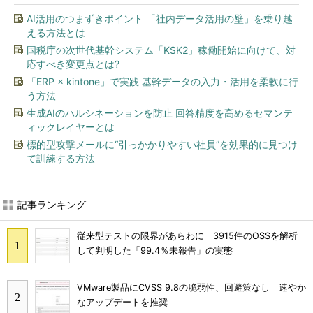
AI活用のつまずきポイント 「社内データ活用の壁」を乗り越
える方法とは
国税庁の次世代基幹システム「KSK2」稼働開始に向けて、対
応すべき変更点とは?
「ERP × kintone」で実践 基幹データの入力・活用を柔軟に行
う方法
生成AIのハルシネーションを防止 回答精度を高めるセマンテ
ィックレイヤーとは
標的型攻撃メールに“引っかかりやすい社員”を効果的に見つけ
て訓練する方法
記事ランキング
従来型テストの限界があらわに 3915件のOSSを解析
して判明した「99.4％未報告」の実態
VMware製品にCVSS 9.8の脆弱性、回避策なし 速やか
なアップデートを推奨