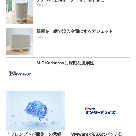
PR(デノン)
部屋を一瞬で没入空間にするガジェット
PR(デノン)
MIT Kerberosに深刻な脆弱性
「プロンプトが面倒」の悲鳴
VMwareがESXのパッチ公