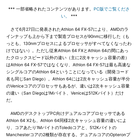
*** 一部省略されたコンテンツがあります。
PC版でご覧くださ
い。
***
さて6月27日に発表されたAthlon 64 FX-57により、AMDのラ
インナップも上から下まで製造プロセスが90nmに移行した（も
っとも、130nmプロセスによるプロセッサがすべてなくなったわ
けではない）。ただし従来Athlon 64 FXとAthlon 64の間にあっ
たクロックスピード以外の違い（主に2次キャッシュ容量の差）
はAthlon 64 FX-57ではなくなり、Athlon 64 FX-57は最も高速な
シングルコアのAthlon 64ということになっている（開発コード
名も同じSan Diego）。Athlon 64には2次キャッシュ容量が半分
のVeniceコアのプロセッサもあるが、違いは2次キャッシュ容量
の違い（San Diegoは1Mバイト、Veniceは512Kバイト）だけ
だ。
AMDのデスクトップPC向けデュアルコアプロセッサである
Athlon 64 X2も、Athlon 64同様2次キャッシュ容量の違いによ
り、コアあたり1MバイトのToledoコアと、512Kバイトの
Manchesterコアの2種類が存在する。デュアルコアのOpteronプ