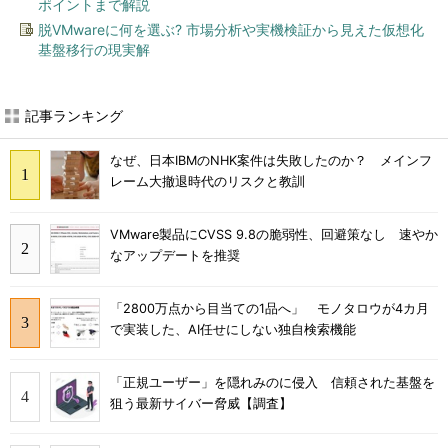
ポイントまで解説
脱VMwareに何を選ぶ? 市場分析や実機検証から見えた仮想化
基盤移行の現実解
記事ランキング
なぜ、日本IBMのNHK案件は失敗したのか？ メインフ
レーム大撤退時代のリスクと教訓
VMware製品にCVSS 9.8の脆弱性、回避策なし 速やか
なアップデートを推奨
「2800万点から目当ての1品へ」 モノタロウが4カ月
で実装した、AI任せにしない独自検索機能
「正規ユーザー」を隠れみのに侵入 信頼された基盤を
狙う最新サイバー脅威【調査】