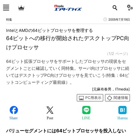
特集
2005年7月19日
IntelとAMDの64ビットプロセッサを整理する
64ビットへの移行が開始されたデスクトップPC向
けプロセッサ
（1/2 ページ）
64ビット拡張プロセッサをサポートしたプロセッサの現状をセ
グメントごとに確認していく同特集。サーバ向けプロセッサに続
いてはデスクトップPC向けプロセッサを見ていこう(特集：64ビ
ットコンピューティング最前線）。
[元麻布春男，ITmedia]
PC用表示
関連情報
Share
Post
LINE
Hatena
バリューセグメントには64ビットプロセッサを投入しない