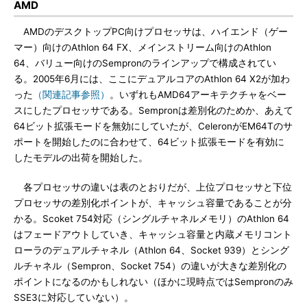
AMD
AMDのデスクトップPC向けプロセッサは、ハイエンド（ゲー
マー）向けのAthlon 64 FX、メインストリーム向けのAthlon
64、バリュー向けのSempronのラインアップで構成されてい
る。2005年6月には、ここにデュアルコアのAthlon 64 X2が加わ
った
（関連記事参照）
。いずれもAMD64アーキテクチャをベー
スにしたプロセッサである。Sempronは差別化のためか、あえて
64ビット拡張モードを無効にしていたが、CeleronがEM64Tのサ
ポートを開始したのに合わせて、64ビット拡張モードを有効に
したモデルの出荷を開始した。
各プロセッサの違いは表のとおりだが、上位プロセッサと下位
プロセッサの差別化ポイントが、キャッシュ容量であることが分
かる。Scoket 754対応（シングルチャネルメモリ）のAthlon 64
はフェードアウトしていき、キャッシュ容量と内蔵メモリコント
ローラのデュアルチャネル（Athlon 64、Socket 939）とシング
ルチャネル（Sempron、Socket 754）の違いが大きな差別化の
ポイントになるのかもしれない（ほかに現時点ではSempronのみ
SSE3に対応していない）。