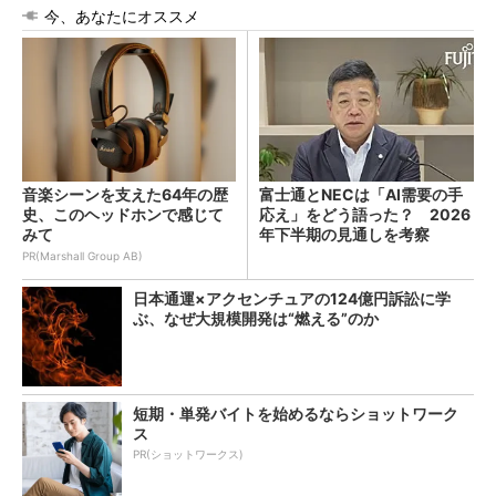
今、あなたにオススメ
音楽シーンを支えた64年の歴
富士通とNECは「AI需要の手
史、このヘッドホンで感じて
応え」をどう語った？ 2026
みて
年下半期の見通しを考察
PR(Marshall Group AB)
日本通運×アクセンチュアの124億円訴訟に学
ぶ、なぜ大規模開発は“燃える”のか
短期・単発バイトを始めるならショットワーク
ス
PR(ショットワークス)