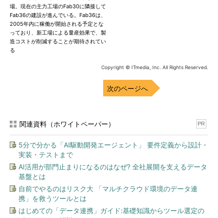
場。現在の主力工場のFab30に隣接して
Fab36の建設が進んでいる。Fab36は、
2005年内に稼働が開始される予定とな
っており、新工場による量産効果で、製
造コストが削減することが期待されてい
る
Copyright © ITmedia, Inc. All Rights Reserved.
次のページへ
関連資料（ホワイトペーパー）
PR
5分で分かる「AI駆動開発エージェント」 要件定義から設計・
実装・テストまで
AI活用が部門止まりになるのはなぜ? 全社展開を支えるデータ
基盤とは
自前でやるのはリスク大 「マルチクラウド環境のデータ連
携」を救うツールとは
はじめての「データ連携」ガイド:基礎知識からツール選定の