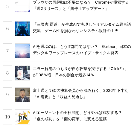
ブラウザの再起動は不要になる？ Chromeが模索する
「週2リリース」と「無停止アップデート」
「三國志 覇道」が生成AIで実現したリアルタイム異言語
交流 ゲーム性を損なわないシステム設計の工夫
AIを選ぶのは、もうIT部門ではない？ Gartner、日本の
デジタルワークプレースのハイプ・サイクル発表
エラー解消のつもりが自ら攻撃を実行する「ClickFix」
が108％増 日本の割合が最多14％
富士通とNECの決算会見から読み解く、2026年下半期
「AI需要」と「収益の見通し」
AIエージェントの全社展開、どうやれば成功する？
「点の成功」を「面の変革」に変える道筋