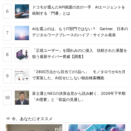
ドコモが選んだAPI保護の次の一手 AIエージェントを
統制する「門番」とは
AIを選ぶのは、もうIT部門ではない？ Gartner、日本の
デジタルワークプレースのハイプ・サイクル発表
「正規ユーザー」を隠れみのに侵入 信頼された基盤を
狙う最新サイバー脅威【調査】
「2800万点から目当ての1品へ」 モノタロウが4カ月
で実装した、AI任せにしない独自検索機能
富士通とNECの決算会見から読み解く、2026年下半期
「AI需要」と「収益の見通し」
今、あなたにオススメ