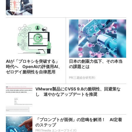
AIが「プロキシを突破する」
日本の創薬力低下、その本当
時代へ OpenAIの評価用AI、
の課題とは
ゼロデイ脆弱性を自律悪用
PR(三菱総合研究所)
VMware製品にCVSS 9.8の脆弱性、回避策な
し 速やかなアップデートを推奨
「プロンプトが面倒」の悲鳴を解消！ AI定着
のステップ
PR(ITmedia エンタープライズ)