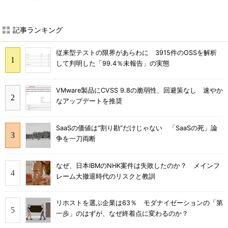
記事ランキング
従来型テストの限界があらわに 3915件のOSSを解析
して判明した「99.4％未報告」の実態
VMware製品にCVSS 9.8の脆弱性、回避策なし 速やか
なアップデートを推奨
SaaSの価値は“割り勘”だけじゃない 「SaaSの死」論
争を一刀両断
なぜ、日本IBMのNHK案件は失敗したのか？ メインフ
レーム大撤退時代のリスクと教訓
リホストを選ぶ企業は63％ モダナイゼーションの「第
一歩」のはずが、なぜ終着点に変わるのか？