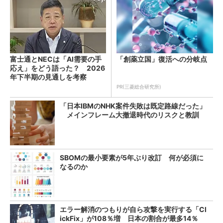
富士通とNECは「AI需要の手
「創薬立国」復活への分岐点
応え」をどう語った？ 2026
年下半期の見通しを考察
PR(三菱総合研究所)
「日本IBMのNHK案件失敗は既定路線だった」
メインフレーム大撤退時代のリスクと教訓
SBOMの最小要素が5年ぶり改訂 何が必須に
なるのか
エラー解消のつもりが自ら攻撃を実行する「Cl
ickFix」が108％増 日本の割合が最多14％