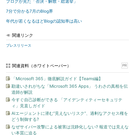
ブログが見た「否決・解散・総選挙」
7分で分かる7月のBlog界
年代が若くなるほどBlogの認知率は高い
関連リンク
プレスリリース
関連資料（ホワイトペーパー）
PR
「Microsoft 365」徹底解説ガイド【Teams編】
勘違いされがちな「Microsoft 365 Apps」 うわさの真相を伝
道師が解説
今すぐ自己診断ができる 「アイデンティティーセキュリテ
ィ」見直しガイド
AIエージェントに潜む“見えないリスク”、過剰なアクセス権を
どう制御する?
なぜサイバー攻撃による被害は沈静化しない? 報道では見えな
い本質に迫る