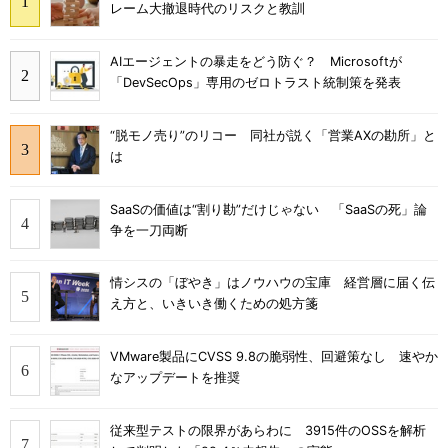
レーム大撤退時代のリスクと教訓
AIエージェントの暴走をどう防ぐ？ Microsoftが
「DevSecOps」専用のゼロトラスト統制策を発表
“脱モノ売り”のリコー 同社が説く「営業AXの勘所」と
は
SaaSの価値は“割り勘”だけじゃない 「SaaSの死」論
争を一刀両断
情シスの「ぼやき」はノウハウの宝庫 経営層に届く伝
え方と、いきいき働くための処方箋
VMware製品にCVSS 9.8の脆弱性、回避策なし 速やか
なアップデートを推奨
従来型テストの限界があらわに 3915件のOSSを解析