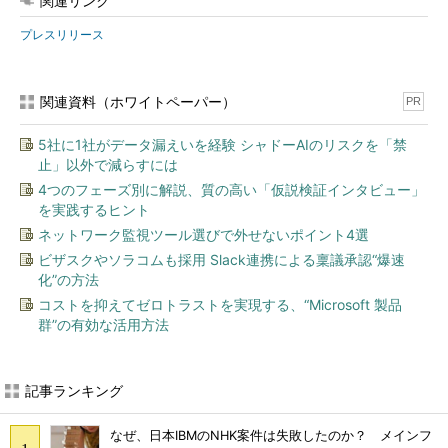
関連リンク
プレスリリース
関連資料（ホワイトペーパー）
PR
5社に1社がデータ漏えいを経験 シャドーAIのリスクを「禁
止」以外で減らすには
4つのフェーズ別に解説、質の高い「仮説検証インタビュー」
を実践するヒント
ネットワーク監視ツール選びで外せないポイント4選
ビザスクやソラコムも採用 Slack連携による稟議承認“爆速
化”の方法
コストを抑えてゼロトラストを実現する、“Microsoft 製品
群”の有効な活用方法
記事ランキング
なぜ、日本IBMのNHK案件は失敗したのか？ メインフ