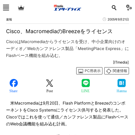
速報
2005年9月21日
Cisco、MacromediaのBreezeをライセンス
CiscoはMacromediaからライセンスを受け、中小企業向けのオ
ーディオ／Webカンファレンス製品「MeetingPlace Express」に
Flashベース機能を組み込む。
[ITmedia]
PC用表示
関連情報
Share
Post
LINE
Hatena
米Macromediaは9月20日、Flash PlatformとBreezeのコンポ
ーネントをCisco Systemsにライセンス供与すると発表した。
Ciscoではこれを使って通信／カンファレンス製品にFlashベース
のWeb会議機能を組み込む計画。