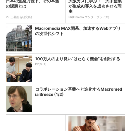
日本の創薬力低下、その本当
大阪ガスに学ぶ！ 大手企業
の課題とは
が生成AI導入を成功させる理
由
PR(三菱総合研究所)
PR(ITmedia エンタープライズ)
Macromedia MAX開幕、加速するWebアプリ
の次世代シフト
100万人のより良い“はたらく機会”を創出する
PR(＠IT)
コラボレーション基盤へと進化するMacromed
ia Breeze (1/2)