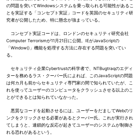
の問題を突いてWindowsシステムを乗っ取られる可能性があるこ
とを実証する「コンセプト実証」コードを英国のセキュリティ研
究者が公開したため、特に懸念が強まっている。
コンセプト実証コードは、ロンドンのセキュリティ研究会社
Computer Terrorismが11月21日に公開。IEがJavaScriptの
「Window()」機能を処理する方法に存在する問題を突いてい
る。
セキュリティ企業Cybertrustの科学者で、NTBugtraqのエディ
ターを務めるラス・クーパー氏によれば、このJavaScriptの問題
は何カ月も前からセキュリティ専門家の間で知られていたが、こ
れを使ってユーザーのコンピュータをクラッシュさせる以上のこ
とができるとは知られていなかった。
悪質なコードを起動させるには、ユーザーをだましてWebのリ
ンクをクリックさせる必要があるとクーパー氏。これが実行され
てしまうと、連鎖的な反応が起きてユーザーのシステムが制御さ
れる恐れがあるという。