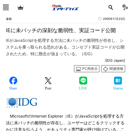
速報
2005年11月22日
IEに未パッチの深刻な脆弱性、実証コード公開
IEがJavaScriptを処理する方法に未パッチの脆弱性が存在し、シ
ステムを乗っ取られる恐れがある。コンセプト実証コードが公開
されたため、特に懸念が強まっている。（IDG）
[IDG Japan]
PC用表示
関連情報
Share
Post
LINE
Hatena
MicrosoftのInternet Explorer（IE）がJavaScriptを処理する方
法に未パッチの脆弱性が存在し、ユーザーはどこをクリックする
かに注意を払うよう、セキュリティ専門家が呼び掛けている。こ