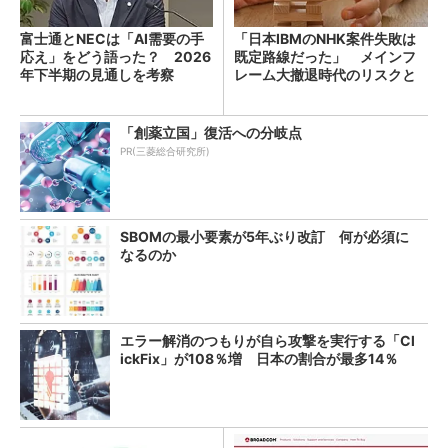
富士通とNECは「AI需要の手
「日本IBMのNHK案件失敗は
応え」をどう語った？ 2026
既定路線だった」 メインフ
年下半期の見通しを考察
レーム大撤退時代のリスクと
教訓
「創薬立国」復活への分岐点
PR(三菱総合研究所)
SBOMの最小要素が5年ぶり改訂 何が必須に
なるのか
エラー解消のつもりが自ら攻撃を実行する「Cl
ickFix」が108％増 日本の割合が最多14％