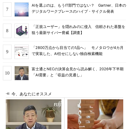
AIを選ぶのは、もうIT部門ではない？ Gartner、日本の
デジタルワークプレースのハイプ・サイクル発表
「正規ユーザー」を隠れみのに侵入 信頼された基盤を
狙う最新サイバー脅威【調査】
「2800万点から目当ての1品へ」 モノタロウが4カ月
で実装した、AI任せにしない独自検索機能
富士通とNECの決算会見から読み解く、2026年下半期
「AI需要」と「収益の見通し」
今、あなたにオススメ