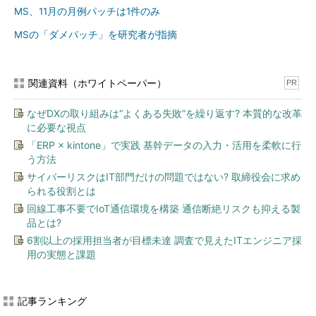
MS、11月の月例パッチは1件のみ
MSの「ダメパッチ」を研究者が指摘
関連資料（ホワイトペーパー）
PR
なぜDXの取り組みは“よくある失敗”を繰り返す? 本質的な改革
に必要な視点
「ERP × kintone」で実践 基幹データの入力・活用を柔軟に行
う方法
サイバーリスクはIT部門だけの問題ではない? 取締役会に求め
られる役割とは
回線工事不要でIoT通信環境を構築 通信断絶リスクも抑える製
品とは?
6割以上の採用担当者が目標未達 調査で見えたITエンジニア採
用の実態と課題
記事ランキング