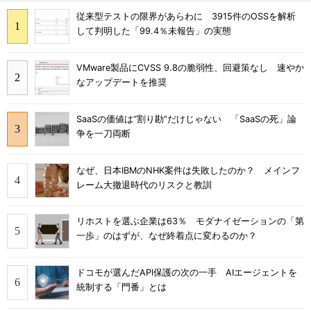
従来型テストの限界があらわに 3915件のOSSを解析
して判明した「99.4％未報告」の実態
VMware製品にCVSS 9.8の脆弱性、回避策なし 速やか
なアップデートを推奨
SaaSの価値は“割り勘”だけじゃない 「SaaSの死」論
争を一刀両断
なぜ、日本IBMのNHK案件は失敗したのか？ メインフ
レーム大撤退時代のリスクと教訓
リホストを選ぶ企業は63％ モダナイゼーションの「第
一歩」のはずが、なぜ終着点に変わるのか？
ドコモが選んだAPI保護の次の一手 AIエージェントを
統制する「門番」とは