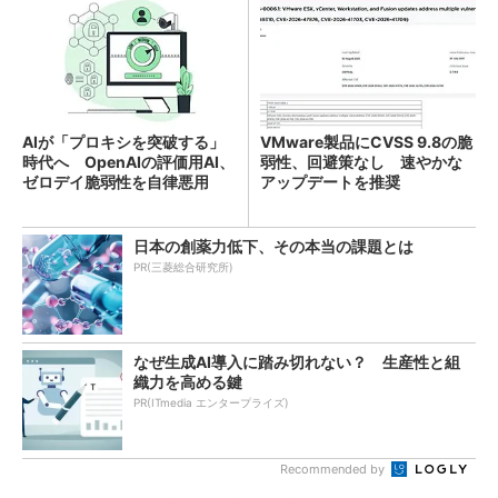
AIが「プロキシを突破する」
VMware製品にCVSS 9.8の脆
時代へ OpenAIの評価用AI、
弱性、回避策なし 速やかな
ゼロデイ脆弱性を自律悪用
アップデートを推奨
日本の創薬力低下、その本当の課題とは
PR(三菱総合研究所)
なぜ生成AI導入に踏み切れない？ 生産性と組
織力を高める鍵
PR(ITmedia エンタープライズ)
Recommended by