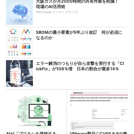
大阪ガスが月2000時間の共有作業を削減！
現場のAI活用術
PR(ITmedia エンタープライズ)
SBOMの最小要素が5年ぶり改訂 何が必須に
なるのか
エラー解消のつもりが自ら攻撃を実行する「Cl
ickFix」が108％増 日本の割合が最多14％
AIが「プロキシを突破する」
VMware製品にCVSS 9.8の脆