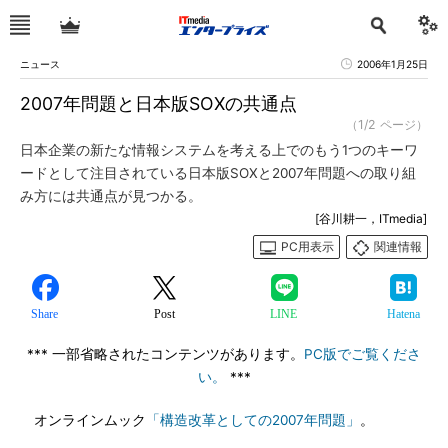
ニュース
2006年1月25日
2007年問題と日本版SOXの共通点
（1/2 ページ）
日本企業の新たな情報システムを考える上でのもう1つのキーワ
ードとして注目されている日本版SOXと2007年問題への取り組
み方には共通点が見つかる。
[谷川耕一，ITmedia]
PC用表示
関連情報
Share
Post
LINE
Hatena
*** 一部省略されたコンテンツがあります。
PC版でご覧くださ
い。
***
オンラインムック
「構造改革としての2007年問題」
。