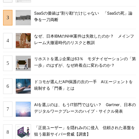
SaaSの価値は“割り勘”だけじゃない 「SaaSの死」論
争を一刀両断
なぜ、日本IBMのNHK案件は失敗したのか？ メインフ
レーム大撤退時代のリスクと教訓
リホストを選ぶ企業は63％ モダナイゼーションの「第
一歩」のはずが、なぜ終着点に変わるのか？
ドコモが選んだAPI保護の次の一手 AIエージェントを
統制する「門番」とは
AIを選ぶのは、もうIT部門ではない？ Gartner、日本の
デジタルワークプレースのハイプ・サイクル発表
「正規ユーザー」を隠れみのに侵入 信頼された基盤を
狙う最新サイバー脅威【調査】