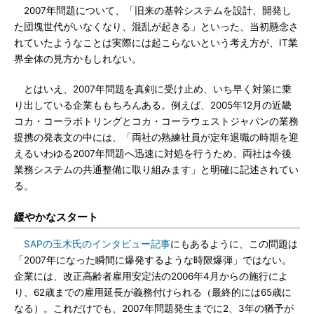
2007年問題について、「旧来の基幹システムを設計、開発し
た団塊世代がいなくなり、混乱が起きる」といった、当初懸念さ
れていたようなことは実際には起こらないという考え方が、IT業
界全体の見方かもしれない。
とはいえ、2007年問題を真剣に受け止め、いち早く対策に乗
り出している企業ももちろんある。例えば、2005年12月の近畿
コカ・コーラボトリングとコカ・コーラウェストジャパンの業務
提携の発表文の中には、「両社の熟練社員が定年退職の時期を迎
えるいわゆる2007年問題へ迅速に対処を行うため、両社は今後
業務システムの共通整備に取り組みます」と明確に記述されてい
る。
緩やかなスタート
SAPの玉木氏のインタビュー記事
にもあるように、この問題は
「2007年になった瞬間に爆発するような時限爆弾」ではない。
企業には、改正高齢者雇用安定法の2006年4月からの施行によ
り、62歳までの雇用延長が義務付けられる（最終的には65歳に
なる）。これだけでも、2007年問題発生までに2、3年の猶予が