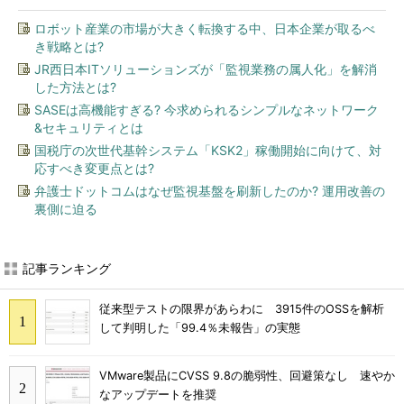
ロボット産業の市場が大きく転換する中、日本企業が取るべ
き戦略とは?
JR西日本ITソリューションズが「監視業務の属人化」を解消
した方法とは?
SASEは高機能すぎる? 今求められるシンプルなネットワーク
&セキュリティとは
国税庁の次世代基幹システム「KSK2」稼働開始に向けて、対
応すべき変更点とは?
弁護士ドットコムはなぜ監視基盤を刷新したのか? 運用改善の
裏側に迫る
記事ランキング
従来型テストの限界があらわに 3915件のOSSを解析
して判明した「99.4％未報告」の実態
VMware製品にCVSS 9.8の脆弱性、回避策なし 速やか
なアップデートを推奨