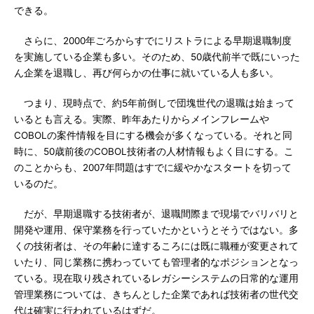
できる。
さらに、2000年ごろからすでにリストラによる早期退職制度
を実施している企業も多い。そのため、50歳代前半で既にいった
ん企業を退職し、再び何らかの仕事に就いている人も多い。
つまり、現時点で、約5年前倒しで団塊世代の退職は始まって
いるとも言える。実際、昨年あたりからメインフレームや
COBOLの案件情報を目にする機会が多くなっている。それと同
時に、50歳前後のCOBOL技術者の人材情報もよく目にする。こ
のことからも、2007年問題はすでに緩やかなスタートを切って
いるのだ。
だが、早期退職する技術者が、退職間際まで現場でバリバリと
開発や運用、保守業務を行っていたかというとそうではない。多
くの技術者は、その年齢に達するころには既に職種が変更されて
いたり、同じ業務に携わっていても管理者的なポジションとなっ
ている。現在取り残されているレガシーシステムの日常的な運用
管理業務については、きちんとした企業であれば技術者の世代交
代は確実に行われているはずだ。