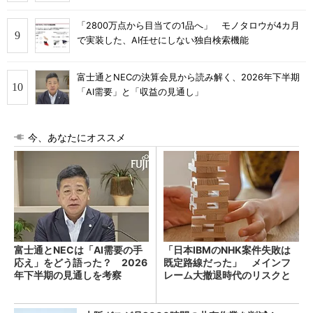
「2800万点から目当ての1品へ」 モノタロウが4カ月
で実装した、AI任せにしない独自検索機能
富士通とNECの決算会見から読み解く、2026年下半期
「AI需要」と「収益の見通し」
今、あなたにオススメ
富士通とNECは「AI需要の手
「日本IBMのNHK案件失敗は
応え」をどう語った？ 2026
既定路線だった」 メインフ
年下半期の見通しを考察
レーム大撤退時代のリスクと
教訓