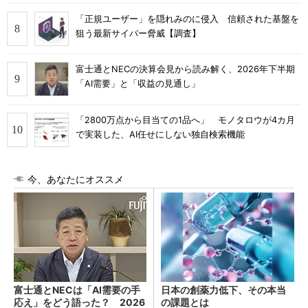
「正規ユーザー」を隠れみのに侵入 信頼された基盤を
狙う最新サイバー脅威【調査】
富士通とNECの決算会見から読み解く、2026年下半期
「AI需要」と「収益の見通し」
「2800万点から目当ての1品へ」 モノタロウが4カ月
で実装した、AI任せにしない独自検索機能
今、あなたにオススメ
富士通とNECは「AI需要の手
日本の創薬力低下、その本当
応え」をどう語った？ 2026
の課題とは