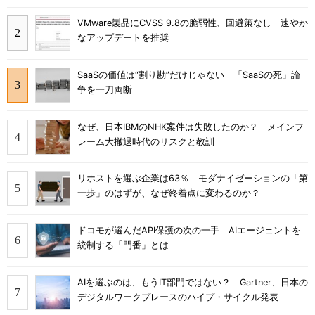
VMware製品にCVSS 9.8の脆弱性、回避策なし 速やか
なアップデートを推奨
SaaSの価値は“割り勘”だけじゃない 「SaaSの死」論
争を一刀両断
なぜ、日本IBMのNHK案件は失敗したのか？ メインフ
レーム大撤退時代のリスクと教訓
リホストを選ぶ企業は63％ モダナイゼーションの「第
一歩」のはずが、なぜ終着点に変わるのか？
ドコモが選んだAPI保護の次の一手 AIエージェントを
統制する「門番」とは
AIを選ぶのは、もうIT部門ではない？ Gartner、日本の
デジタルワークプレースのハイプ・サイクル発表