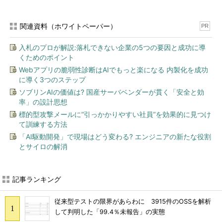
関連資料（ホワイトペーパー）
PR
入札のプロが解説:落札できない企業の5つの要因と成功に導
くためのポイント
Webアプリの脆弱性診断はAIでもっと楽になる 内製化を成功
に導く3つのステップ
ソブリンAIの価値は? 国産サーバベンダーが貫く「安全と効
率」の設計思想
標的型攻撃メールに“引っかかりやすい社員”を効果的に見つけ
て訓練する方法
「AI駆動開発」で現場はどう変わる? エンジニアの新たな役割
とサイロの解消
記事ランキング
従来型テストの限界があらわに 3915件のOSSを解析
して判明した「99.4％未報告」の実態