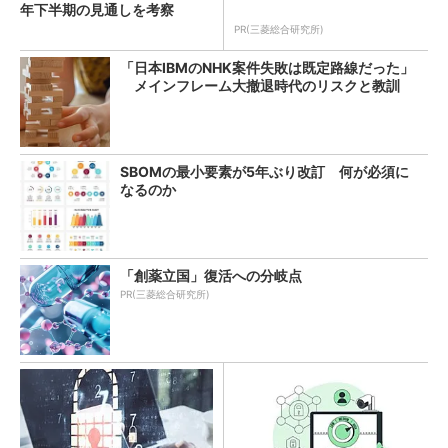
年下半期の見通しを考察
PR(三菱総合研究所)
「日本IBMのNHK案件失敗は既定路線だった」
メインフレーム大撤退時代のリスクと教訓
SBOMの最小要素が5年ぶり改訂 何が必須に
なるのか
「創薬立国」復活への分岐点
PR(三菱総合研究所)