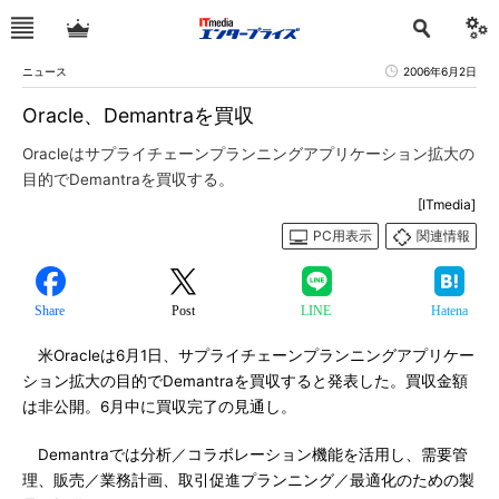
ニュース
2006年6月2日
Oracle、Demantraを買収
Oracleはサプライチェーンプランニングアプリケーション拡大の
目的でDemantraを買収する。
[ITmedia]
PC用表示
関連情報
Share
Post
LINE
Hatena
米Oracleは6月1日、サプライチェーンプランニングアプリケー
ション拡大の目的でDemantraを買収すると発表した。買収金額
は非公開。6月中に買収完了の見通し。
Demantraでは分析／コラボレーション機能を活用し、需要管
理、販売／業務計画、取引促進プランニング／最適化のための製