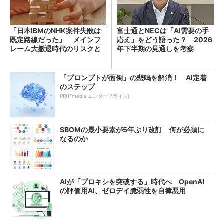
「日本IBMのNHK案件失敗は
富士通とNECは「AI需要の手
既定路線だった」 メインフ
応え」をどう語った？ 2026
レーム大撤退時代のリスクと
年下半期の見通しを考察
教訓
「プロンプトが面倒」の悲鳴を解消！ AI定着
のステップ
PR(ITmedia エンタープライズ)
SBOMの最小要素が5年ぶり改訂 何が必須に
なるのか
AIが「プロキシを突破する」時代へ OpenAI
の評価用AI、ゼロデイ脆弱性を自律悪用