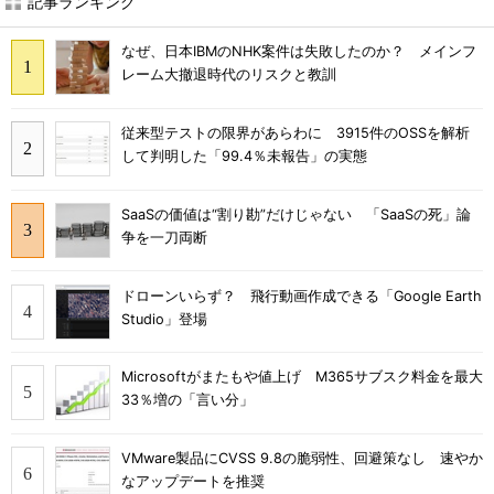
記事ランキング
なぜ、日本IBMのNHK案件は失敗したのか？ メインフ
レーム大撤退時代のリスクと教訓
従来型テストの限界があらわに 3915件のOSSを解析
して判明した「99.4％未報告」の実態
SaaSの価値は“割り勘”だけじゃない 「SaaSの死」論
争を一刀両断
ドローンいらず？ 飛行動画作成できる「Google Earth
Studio」登場
Microsoftがまたもや値上げ M365サブスク料金を最大
33％増の「言い分」
VMware製品にCVSS 9.8の脆弱性、回避策なし 速やか
なアップデートを推奨