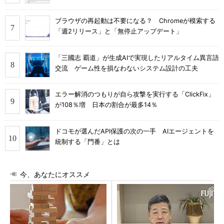
ブラウザの再起動は不要になる？ Chromeが模索する
「週2リリース」と「無停止アップデート」
「三國志 覇道」が生成AIで実現したリアルタイム異言語
交流 ゲーム性を損なわないシステム設計の工夫
エラー解消のつもりが自ら攻撃を実行する「ClickFix」
が108％増 日本の割合が最多14％
ドコモが選んだAPI保護の次の一手 AIエージェントを
統制する「門番」とは
今、あなたにオススメ