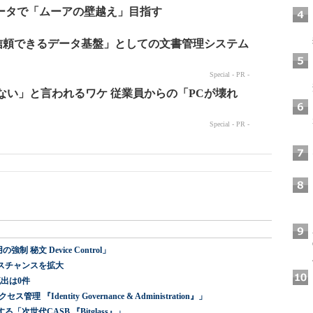
ータで「ムーアの壁越え」目指す
 秘文 Device Control」
スチャンスを拡大
出は0件
dentity Governance & Administration』」
世代CASB 『Bitglass』」