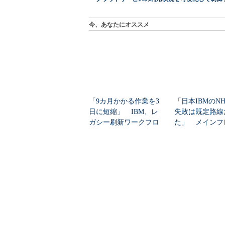
今、あなたにオススメ
「9カ月かかる作業を3
「日本IBMのN
日に短縮」 IBM、レ
失敗は既定路線
ガシー刷新ワークフロ
た」 メインフ
ーをIBM Bo...
大撤退時代のリス
「創薬立国」復活への
「プロンプトが
分岐点
の悲鳴を解消！