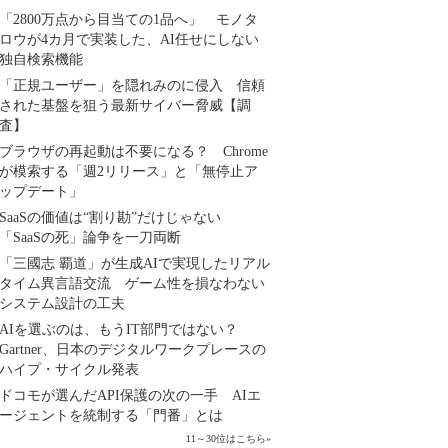
「2800万点から目当ての1品へ」 モノタ
ロウが4カ月で実装した、AI任せにしない
独自検索機能
「正規ユーザー」を隠れみのに侵入 信頼
された基盤を狙う最新サイバー脅威【調
査】
ブラウザの再起動は不要になる？ Chrome
が模索する「週2リリース」と「無停止ア
ップデート」
SaaSの価値は“割り勘”だけじゃない
「SaaSの死」論争を一刀両断
「三國志 覇道」が生成AIで実現したリアル
タイム異言語交流 ゲーム性を損なわない
システム設計の工夫
AIを選ぶのは、もうIT部門ではない？
Gartner、日本のデジタルワークプレースの
ハイプ・サイクル発表
ドコモが選んだAPI保護の次の一手 AIエ
ージェントを統制する「門番」とは
11～30位はこちら
»