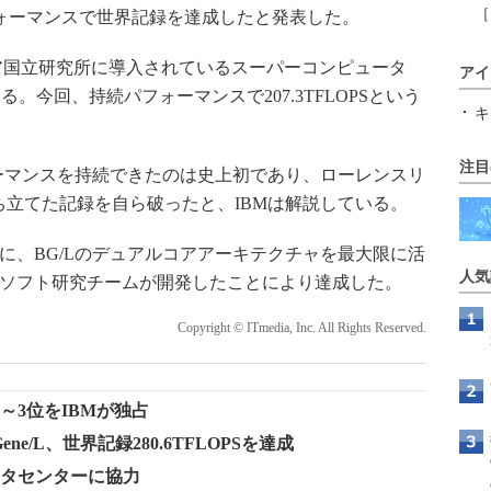
［
持続パフォーマンスで世界記録を達成したと発表した。
モア国立研究所に導入されているスーパーコンピュータ
アイ
今回、持続パフォーマンスで207.3TFLOPSという
キ
注目
ォーマンスを持続できたのは史上初であり、ローレンスリ
ち立てた記録を自ら破ったと、IBMは解説している。
に、BG/Lのデュアルコアアーキテクチャを最大限に活
人気
のソフト研究チームが開発したことにより達成した。
Copyright © ITmedia, Inc. All Rights Reserved.
～3位をIBMが独占
e/L、世界記録280.6TFLOPSを達成
ータセンターに協力