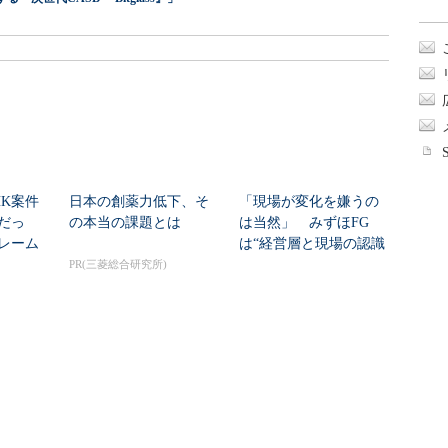
HK案件
日本の創薬力低下、そ
「現場が変化を嫌うの
だっ
の本当の課題とは
は当然」 みずほFG
レーム
は“経営層と現場の認識
ク...
ギャップ”、どう克...
PR(三菱総合研究所)
面倒」
富士通とNECは「AI需
SBOMの最小要素が5年
 AI定
要の手応え」をどう語
ぶり改訂 何が必須に