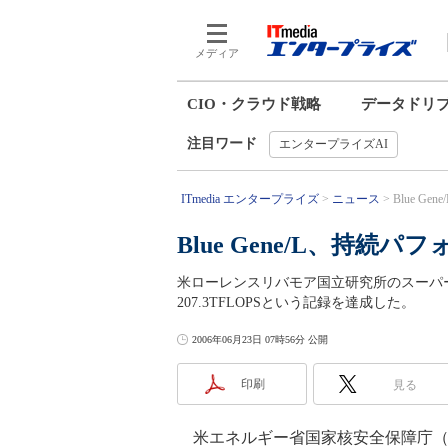
メディア
CIO・クラウド戦略
データドリ
注目ワード
エンタープライズAI
ITmedia エンタープライズ
ニュース
Blue 
Blue Gene/L、持
米ローレンスリバモア国立研究所のスーパーコ
207.3TFLOPSという記録を達成した。
2006年06月23日 07時56分 公開
印刷
見る
米エネルギー省国家核安全保障庁（NN