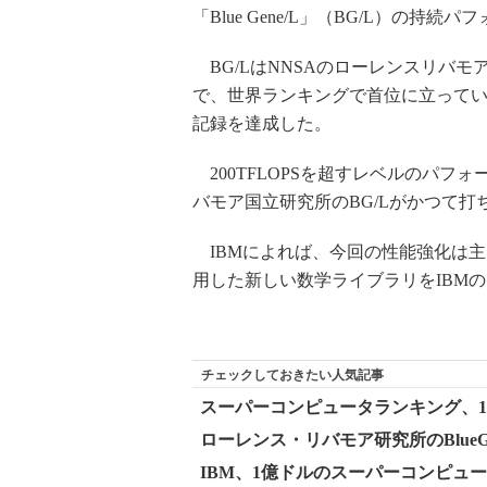
「Blue Gene/L」（BG/L）の
BG/LはNNSAのローレンスリバ
で、世界ランキングで首位に立っている。
記録を達成した。
200TFLOPSを超すレベルのパフ
バモア国立研究所のBG/Lがかつて打
IBMによれば、今回の性能強化は主
用した新しい数学ライブラリをIBM
チェックしておきたい人気記事
スーパーコンピュータランキング、1
ローレンス・リバモア研究所のBlueGen
IBM、1億ドルのスーパーコンピュ