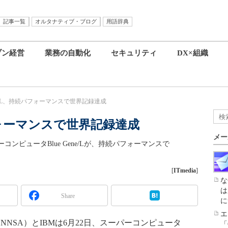
記事一覧
オルタナティブ・ブログ
用語辞典
ブン経営
業務の自動化
セキュリティ
DX×組織
Gene/L、持続パフォーマンスで世界記録達成
続パフォーマンスで世界記録達成
メー
ンピュータBlue Gene/Lが、持続パフォーマンスで
[
ITmedia
]
な
は
Share
に
エ
SA）とIBMは6月22日、スーパーコンピュータ
「