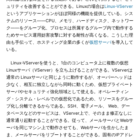
ュリティを改善することができる。Linuxの場合は
Linux-VServer
というアプリケーションがほぼ同様の機能を提供している。シス
テムのリソース――CPU、メモリ、ハードディスク、ネットワー
ク――をグループ化、プロセスは所属するグループ内で動作する
ためサービス運用妨害攻撃に対する耐性が高くなる。こうした理
由も手伝って、ホスティング企業の多くが
仮想サーバ
を導入して
いる。
Linux-VServerを使うと、1台のコンピュータ上に複数の仮想
Linuxサーバ（VServer）を立ち上げることができる。VServerは
通常の Linuxサーバと同じように動作するが、オーバーヘッドは
少なく、相互に独立しながら同時に動くため、仮想プライベート
サーバやセキュリティ強化領域として使える。オペレーティン
グ・システム・レベルでの仮想化であるため、リソースをグルー
プ化し分離できるからである。SSH、電子メール、 Web、デー
タベースなどのサービスは、VServer上で、そのまま修正なしに
通常通り起動することができる。従って、メールサーバとWebサ
ーバを同じマシン上で動作させても、Webサーバを生かしたま
ま、メールサーバをリブートすることができる。固有のIPアドレ