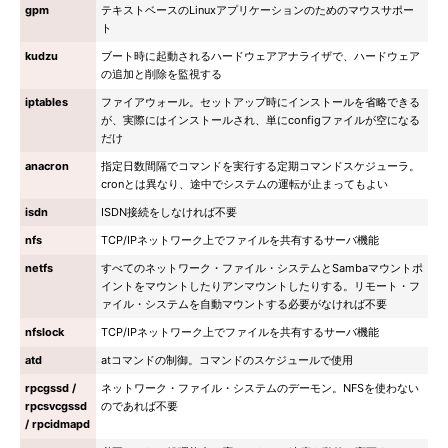
gpm
テキストベースのLinuxアプリケーションのためのマウスサポー
ト
kudzu
ブート時に起動されるハードウェアアナライザで、ハードウェア
の追加と削除を監視する
iptables
ファイアウォール。セットアップ時にインストールを省略できる
が、実際にはインストールされ、単にconfigファイルが空になる
だけ
anacron
指定日数間隔でコマンドを実行する定期コマンドスケジューラ。
cronとは異なり、途中でシステムの運転が止まってもよい
isdn
ISDN接続をしなければ不要
nfs
TCP/IPネットワーク上でファイルを共有するサーバ機能
netfs
すべてのネットワーク・ファイル・システムとSambaマウントポ
イントをマウントしたりアンマウントしたりする。リモート・フ
ァイル・システムを自動マウントする必要がなければ不要
nfslock
TCP/IPネットワーク上でファイルを共有するサーバ機能
atd
atコマンドの制御。コマンドのスケジュールで使用
rpcgssd /
ネットワーク・ファイル・システムのデーモン。NFSを使わない
rpcsvcgssd
のであれば不要
/ rpcidmapd