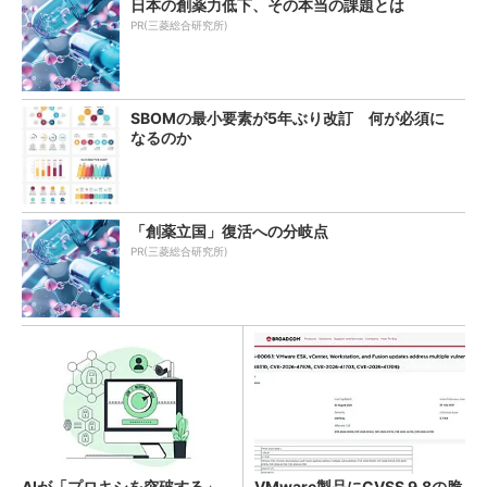
日本の創薬力低下、その本当の課題とは
PR(三菱総合研究所)
SBOMの最小要素が5年ぶり改訂 何が必須に
なるのか
「創薬立国」復活への分岐点
PR(三菱総合研究所)
AIが「プロキシを突破する」
VMware製品にCVSS 9.8の脆