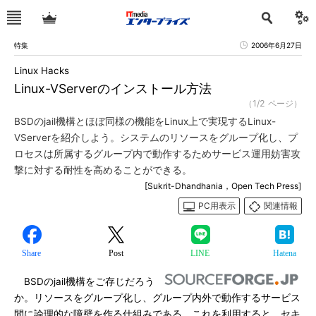
特集
2006年6月27日
Linux Hacks
Linux-VServerのインストール方法
（1/2 ページ）
BSDのjail機構とほぼ同様の機能をLinux上で実現するLinux-
VServerを紹介しよう。システムのリソースをグループ化し、プ
ロセスは所属するグループ内で動作するためサービス運用妨害攻
撃に対する耐性を高めることができる。
[Sukrit-Dhandhania，Open Tech Press]
PC用表示
関連情報
Share
Post
LINE
Hatena
BSDのjail機構をご存じだろう
か。リソースをグループ化し、グループ内外で動作するサービス
間に論理的な障壁を作る仕組みである。これを利用すると、セキ