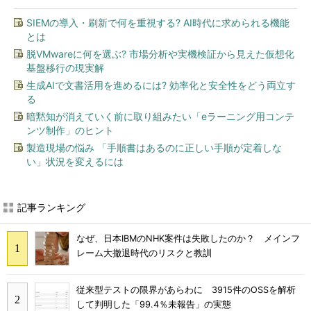
SIEMの導入・刷新で何を重視する? AI時代に求められる機能
とは
脱VMwareに何を選ぶ? 市場分析や実機検証から見えた仮想化
基盤移行の現実解
生成AIで文書活用を進めるには? 効率化と安全性をどう両立す
る
暗黙知が消えていく前に取り組みたい「eラーニング用コンテ
ンツ制作」のヒント
製造現場の悩み 「手順書はあるのに正しい手順が定着しな
い」状況を変えるには
記事ランキング
なぜ、日本IBMのNHK案件は失敗したのか？ メインフ
レーム大撤退時代のリスクと教訓
従来型テストの限界があらわに 3915件のOSSを解析
して判明した「99.4％未報告」の実態