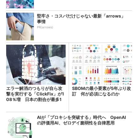
堅牢さ・コスパだけじゃない最新「arrows」
事情
PR(arrows)
エラー解消のつもりが自ら攻
SBOMの最小要素が5年ぶり改
撃を実行する「ClickFix」が1
訂 何が必須になるのか
08％増 日本の割合が最多1
4％
AIが「プロキシを突破する」時代へ OpenAI
の評価用AI、ゼロデイ脆弱性を自律悪用