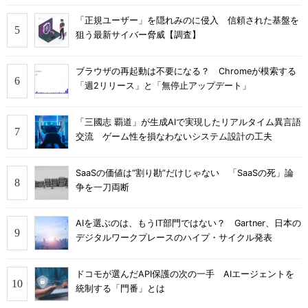
「正規ユーザー」を隠れみのに侵入 信頼された基盤を
狙う最新サイバー脅威【調査】
ブラウザの再起動は不要になる？ Chromeが模索する
「週2リリース」と「無停止アップデート」
「三國志 覇道」が生成AIで実現したリアルタイム異言語
交流 ゲーム性を損なわないシステム設計の工夫
SaaSの価値は“割り勘”だけじゃない 「SaaSの死」論
争を一刀両断
AIを選ぶのは、もうIT部門ではない？ Gartner、日本の
デジタルワークプレースのハイプ・サイクル発表
ドコモが選んだAPI保護の次の一手 AIエージェントを
統制する「門番」とは