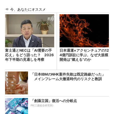
今、あなたにオススメ
富士通とNECは「AI需要の手
日本通運×アクセンチュアの12
応え」をどう語った？ 2026
4億円訴訟に学ぶ、なぜ大規模
年下半期の見通しを考察
開発は“燃える”のか
「日本IBMのNHK案件失敗は既定路線だった」
メインフレーム大撤退時代のリスクと教訓
「創薬立国」復活への分岐点
PR(三菱総合研究所)