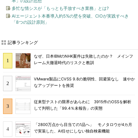
率」の設計思想
多忙な情シスが「もっとも手放すべき業務」とは?
AIエージェント本番導入約5%の壁を突破、CIOが実践すべき
「8つの設計原則」
記事ランキング
なぜ、日本IBMのNHK案件は失敗したのか？ メインフ
レーム大撤退時代のリスクと教訓
VMware製品にCVSS 9.8の脆弱性、回避策なし 速やか
なアップデートを推奨
従来型テストの限界があらわに 3915件のOSSを解析
して判明した「99.4％未報告」の実態
「2800万点から目当ての1品へ」 モノタロウが4カ月
で実装した、AI任せにしない独自検索機能