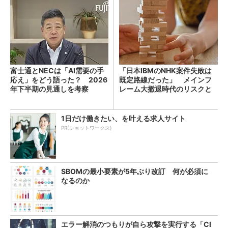
富士通とNECは「AI需要の手
「日本IBMのNHK案件失敗は
応え」をどう語った？ 2026
既定路線だった」 メインフ
年下半期の見通しを考察
レーム大撤退時代のリスクと
教訓
1日だけ働きたい、を叶える求人サイト
PR(ショットワークス)
SBOMの最小要素が5年ぶり改訂 何が必須に
なるのか
エラー解消のつもりが自ら攻撃を実行する「Cl