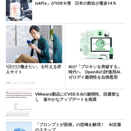
ickFix」が108％増 日本の割合が最多14％
1日だけ働きたい、を叶える求
AIが「プロキシを突破する」
人サイト
時代へ OpenAIの評価用AI、
ゼロデイ脆弱性を自律悪用
PR(ショットワークス)
VMware製品にCVSS 9.8の脆弱性、回避策な
し 速やかなアップデートを推奨
「プロンプトが面倒」の悲鳴を解消！ AI定着
のステップ