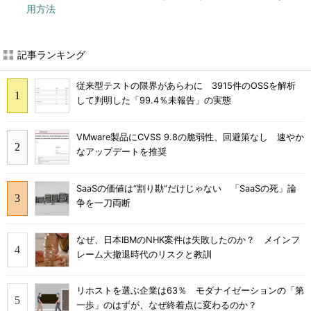
用方法
記事ランキング
従来型テストの限界があらわに 3915件のOSSを解析
して判明した「99.4％未報告」の実態
VMware製品にCVSS 9.8の脆弱性、回避策なし 速やか
なアップデートを推奨
SaaSの価値は“割り勘”だけじゃない 「SaaSの死」論
争を一刀両断
なぜ、日本IBMのNHK案件は失敗したのか？ メインフ
レーム大撤退時代のリスクと教訓
リホストを選ぶ企業は63％ モダナイゼーションの「第
一歩」のはずが、なぜ終着点に変わるのか？