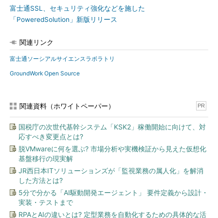
富士通SSL、セキュリティ強化などを施した
「PoweredSolution」新版リリース
関連リンク
富士通ソーシアルサイエンスラボラトリ
GroundWork Open Source
関連資料（ホワイトペーパー）
PR
国税庁の次世代基幹システム「KSK2」稼働開始に向けて、対
応すべき変更点とは?
脱VMwareに何を選ぶ? 市場分析や実機検証から見えた仮想化
基盤移行の現実解
JR西日本ITソリューションズが「監視業務の属人化」を解消
した方法とは?
5分で分かる「AI駆動開発エージェント」 要件定義から設計・
実装・テストまで
RPAとAIの違いとは? 定型業務を自動化するための具体的な活