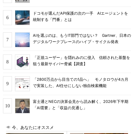
ドコモが選んだAPI保護の次の一手 AIエージェントを
統制する「門番」とは
AIを選ぶのは、もうIT部門ではない？ Gartner、日本の
デジタルワークプレースのハイプ・サイクル発表
「正規ユーザー」を隠れみのに侵入 信頼された基盤を
狙う最新サイバー脅威【調査】
「2800万点から目当ての1品へ」 モノタロウが4カ月
で実装した、AI任せにしない独自検索機能
富士通とNECの決算会見から読み解く、2026年下半期
「AI需要」と「収益の見通し」
今、あなたにオススメ