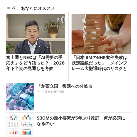
今、あなたにオススメ
富士通とNECは「AI需要の手
「日本IBMのNHK案件失敗は
応え」をどう語った？ 2026
既定路線だった」 メインフ
年下半期の見通しを考察
レーム大撤退時代のリスクと
教訓
「創薬立国」復活への分岐点
PR(三菱総合研究所)
SBOMの最小要素が5年ぶり改訂 何が必須に
なるのか