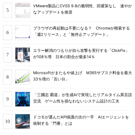
VMware製品にCVSS 9.8の脆弱性、回避策なし 速やか
なアップデートを推奨
ブラウザの再起動は不要になる？ Chromeが模索する
「週2リリース」と「無停止アップデート」
エラー解消のつもりが自ら攻撃を実行する「ClickFix」
が108％増 日本の割合が最多14％
Microsoftがまたもや値上げ M365サブスク料金を最大
33％増の「言い分」
「三國志 覇道」が生成AIで実現したリアルタイム異言語
交流 ゲーム性を損なわないシステム設計の工夫
ドコモが選んだAPI保護の次の一手 AIエージェントを
統制する「門番」とは