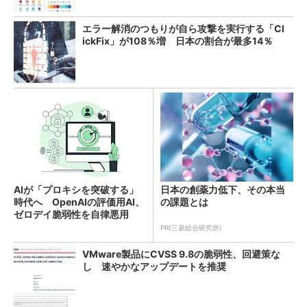
エラー解消のつもりが自ら攻撃を実行する「Cl
ickFix」が108％増 日本の割合が最多14％
AIが「プロキシを突破する」
日本の創薬力低下、その本当
時代へ OpenAIの評価用AI、
の課題とは
ゼロデイ脆弱性を自律悪用
PR(三菱総合研究所)
VMware製品にCVSS 9.8の脆弱性、回避策な
し 速やかなアップデートを推奨