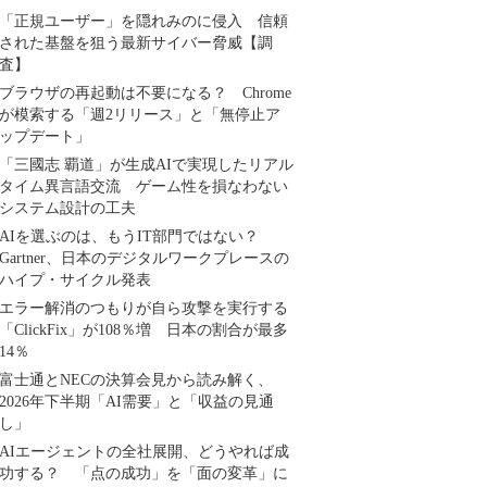
「正規ユーザー」を隠れみのに侵入 信頼
された基盤を狙う最新サイバー脅威【調
査】
ブラウザの再起動は不要になる？ Chrome
が模索する「週2リリース」と「無停止ア
ップデート」
「三國志 覇道」が生成AIで実現したリアル
タイム異言語交流 ゲーム性を損なわない
システム設計の工夫
AIを選ぶのは、もうIT部門ではない？
Gartner、日本のデジタルワークプレースの
ハイプ・サイクル発表
エラー解消のつもりが自ら攻撃を実行する
「ClickFix」が108％増 日本の割合が最多
14％
富士通とNECの決算会見から読み解く、
2026年下半期「AI需要」と「収益の見通
し」
AIエージェントの全社展開、どうやれば成
功する？ 「点の成功」を「面の変革」に