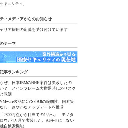
セキュリティ］
ティメディアからのお知らせ
ャリア採用の応募を受け付けています
のテーマ
記事ランキング
なぜ、日本IBMのNHK案件は失敗したの
か？ メインフレーム大撤退時代のリスク
と教訓
VMware製品にCVSS 9.8の脆弱性、回避策
なし 速やかなアップデートを推奨
「2800万点から目当ての1品へ」 モノタ
ロウが4カ月で実装した、AI任せにしない
独自検索機能