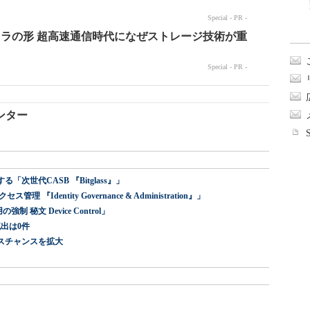
ンター
世代CASB 『Bitglass』」
dentity Governance & Administration』」
 秘文 Device Control」
出は0件
スチャンスを拡大