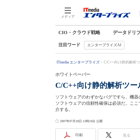
メディア
CIO・クラウド戦略
データドリ
注目ワード
エンタープライズAI
ITmedia エンタープライズ
C/C++向け静的解析
ホワイトペーパー
C/C++向け静的解析ツ
ソフトウェアのわずかなバグですら、機器
ソフトウェアの信頼性確保は必須だ。ここ
介する。
2007年07月18日 12時24分 公開
印刷
見る