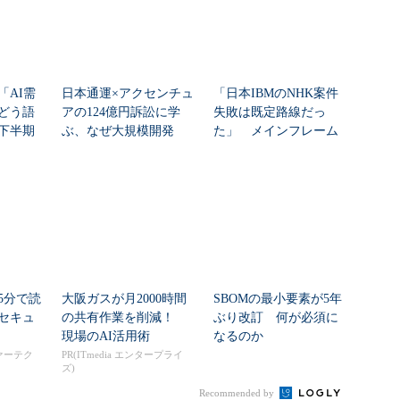
「AI需
日本通運×アクセンチュ
「日本IBMのNHK案件
どう語
アの124億円訴訟に学
失敗は既定路線だっ
年下半期
ぶ、なぜ大規模開発
た」 メインフレーム
は“燃える”のか
大撤退時代のリスク...
5分で読
大阪ガスが月2000時間
SBOMの最小要素が5年
セキュ
の共有作業を削減！
ぶり改訂 何が必須に
現場のAI活用術
なるのか
ァーテク
PR(ITmedia エンタープライ
ズ)
Recommended by