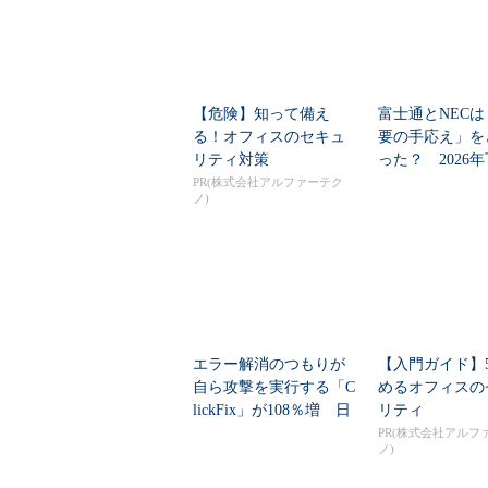
【危険】知って備え
富士通とNECは
る！オフィスのセキュ
要の手応え」を
リティ対策
った？ 2026
の見通しを考...
PR(株式会社アルファーテク
ノ)
エラー解消のつもりが
【入門ガイド】
自ら攻撃を実行する「C
めるオフィスの
lickFix」が108％増 日
リティ
本の割...
PR(株式会社アルフ
ノ)