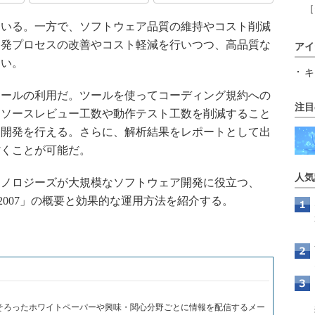
［
いる。一方で、ソフトウェア品質の維持やコスト削減
開発プロセスの改善やコスト軽減を行いつつ、高品質な
アイ
ない。
キ
ールの利用だ。ツールを使ってコーディング規約への
注目
、ソースレビュー工数や動作テスト工数を削減すること
ム開発を行える。さらに、解析結果をレポートとして出
省くことが可能だ。
人気
ノロジーズが大規模なソフトウェア開発に役立つ、
ef 2007」の概要と効果的な運用方法を紹介する。
？
がそろったホワイトペーパーや興味・関心分野ごとに情報を配信するメー