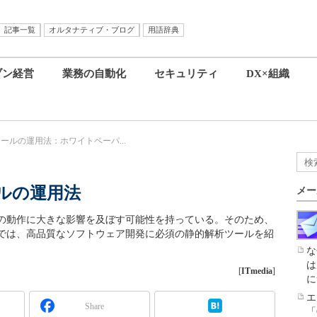
記事一覧
オルタナティブ・ブログ
用語辞典
ブン経営
業務の自動化
セキュリティ
DX×組織
ツールの運用法：ホワイトペーパ...
ールの運用法
メー
の動作に大きな影響を及ぼす可能性を持っている。そのため、
では、高品質なソフトウェア開発に必須の静的解析ツールを紹
な
は
[
ITmedia
]
に
エ
Share
「