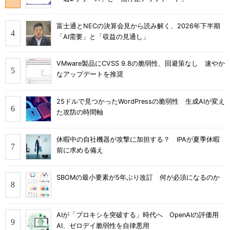
富士通とNECの決算会見から読み解く、2026年下半期
「AI需要」と「収益の見通し」
VMware製品にCVSS 9.8の脆弱性、回避策なし 速やか
なアップデートを推奨
25ドルで見つかったWordPressの脆弱性 生成AIが変え
た攻防の時間軸
休暇中の自社機器が攻撃に加担する？ IPAが夏季休暇
前に求める備え
SBOMの最小要素が5年ぶり改訂 何が必須になるのか
AIが「プロキシを突破する」時代へ OpenAIの評価用
AI、ゼロデイ脆弱性を自律悪用