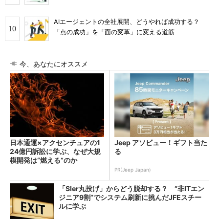
AIエージェントの全社展開、どうやれば成功する？
「点の成功」を「面の変革」に変える道筋
今、あなたにオススメ
日本通運×アクセンチュアの1
Jeep アソビュー！ギフト当た
24億円訴訟に学ぶ、なぜ大規
る
模開発は“燃える”のか
PR(Jeep Japan)
「SIer丸投げ」からどう脱却する？ “非ITエン
ジニア9割”でシステム刷新に挑んだJFEスチー
ルに学ぶ