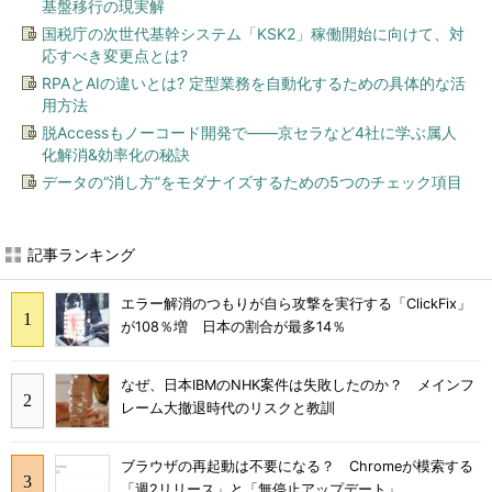
基盤移行の現実解
国税庁の次世代基幹システム「KSK2」稼働開始に向けて、対
応すべき変更点とは?
RPAとAIの違いとは? 定型業務を自動化するための具体的な活
用方法
脱Accessもノーコード開発で――京セラなど4社に学ぶ属人
化解消&効率化の秘訣
データの“消し方”をモダナイズするための5つのチェック項目
記事ランキング
エラー解消のつもりが自ら攻撃を実行する「ClickFix」
が108％増 日本の割合が最多14％
なぜ、日本IBMのNHK案件は失敗したのか？ メインフ
レーム大撤退時代のリスクと教訓
ブラウザの再起動は不要になる？ Chromeが模索する
「週2リリース」と「無停止アップデート」