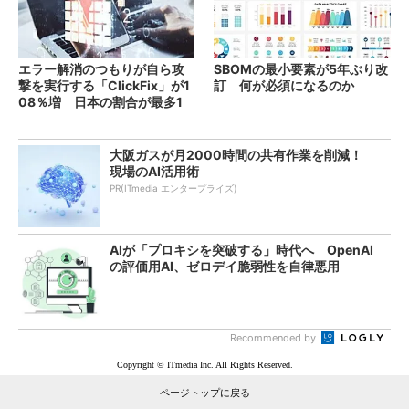
エラー解消のつもりが自ら攻
SBOMの最小要素が5年ぶり改
撃を実行する「ClickFix」が1
訂 何が必須になるのか
08％増 日本の割合が最多1
4％
大阪ガスが月2000時間の共有作業を削減！
現場のAI活用術
PR(ITmedia エンタープライズ)
AIが「プロキシを突破する」時代へ OpenAI
の評価用AI、ゼロデイ脆弱性を自律悪用
Recommended by
Copyright © ITmedia Inc. All Rights Reserved.
ページトップに戻る