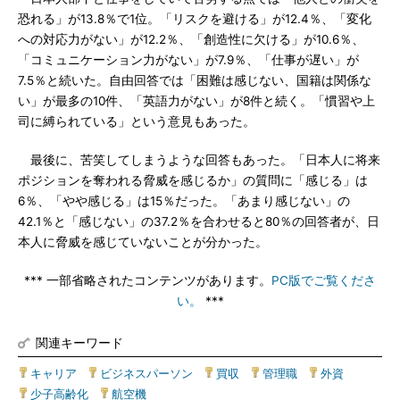
恐れる」が13.8％で1位。「リスクを避ける」が12.4％、「変化
への対応力がない」が12.2％、「創造性に欠ける」が10.6％、
「コミュニケーション力がない」が7.9％、「仕事が遅い」が
7.5％と続いた。自由回答では「困難は感じない、国籍は関係な
い」が最多の10件、「英語力がない」が8件と続く。「慣習や上
司に縛られている」という意見もあった。
最後に、苦笑してしまうような回答もあった。「日本人に将来
ポジションを奪われる脅威を感じるか」の質問に「感じる」は
6％、「やや感じる」は15％だった。「あまり感じない」の
42.1％と「感じない」の37.2％を合わせると80％の回答者が、日
本人に脅威を感じていないことが分かった。
*** 一部省略されたコンテンツがあります。
PC版でご覧くださ
い。
***
関連キーワード
キャリア
|
ビジネスパーソン
|
買収
|
管理職
|
外資
|
少子高齢化
|
航空機