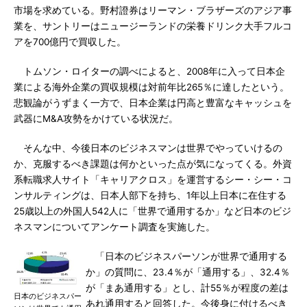
市場を求めている。野村證券はリーマン・ブラザーズのアジア事
業を、サントリーはニュージーランドの栄養ドリンク大手フルコ
アを700億円で買収した。
トムソン・ロイターの調べによると、2008年に入って日本企
業による海外企業の買収規模は対前年比265％に達したという。
悲観論がうずまく一方で、日本企業は円高と豊富なキャッシュを
武器にM&A攻勢をかけている状況だ。
そんな中、今後日本のビジネスマンは世界でやっていけるの
か、克服するべき課題は何かといった点が気になってくる。外資
系転職求人サイト「キャリアクロス」を運営するシー・シー・コ
ンサルティングは、日本人部下を持ち、1年以上日本に在住する
25歳以上の外国人542人に「世界で通用するか」など日本のビジ
ネスマンについてアンケート調査を実施した。
「日本のビジネスパーソンが世界で通用する
か」の質問に、23.4％が「通用する」、32.4％
が「まあ通用する」とし、計55％が程度の差は
日本のビジネスパー
あれ通用すると回答した。今後身に付けるべき