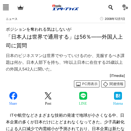
ニュース
2008年12月1日
ポジションを奪われる気はしないが
「日本人は世界で通用する」は56％――外国人上
司に質問
日本のビジネスマンは世界でやっていけるのか、克服するべき課
題は何か。日本人部下を持ち、1年以上日本に在住する25歳以上
の外国人542人に聞いた。
[ITmedia]
PC用表示
関連情報
Share
Post
LINE
Hatena
ITや航空などさまざまな技術の発達で地球が小さくなる中、日
本企業の多くが日本だけにとどまれなくなってきた。少子高齢化
による人口減少で内需縮小が予測されており、日本企業は新たな