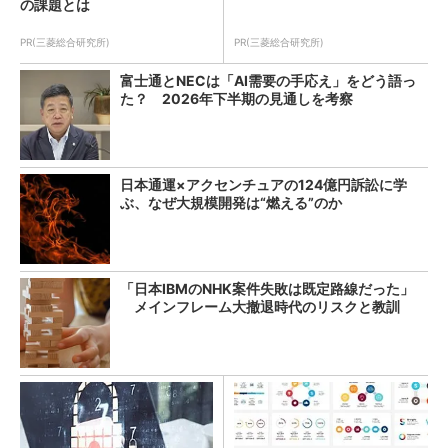
の課題とは
PR(三菱総合研究所)
PR(三菱総合研究所)
富士通とNECは「AI需要の手応え」をどう語っ
た？ 2026年下半期の見通しを考察
日本通運×アクセンチュアの124億円訴訟に学
ぶ、なぜ大規模開発は“燃える”のか
「日本IBMのNHK案件失敗は既定路線だった」
メインフレーム大撤退時代のリスクと教訓