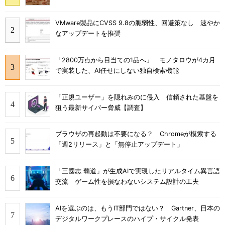
VMware製品にCVSS 9.8の脆弱性、回避策なし 速やか
なアップデートを推奨
「2800万点から目当ての1品へ」 モノタロウが4カ月
で実装した、AI任せにしない独自検索機能
「正規ユーザー」を隠れみのに侵入 信頼された基盤を
狙う最新サイバー脅威【調査】
ブラウザの再起動は不要になる？ Chromeが模索する
「週2リリース」と「無停止アップデート」
「三國志 覇道」が生成AIで実現したリアルタイム異言語
交流 ゲーム性を損なわないシステム設計の工夫
AIを選ぶのは、もうIT部門ではない？ Gartner、日本の
デジタルワークプレースのハイプ・サイクル発表