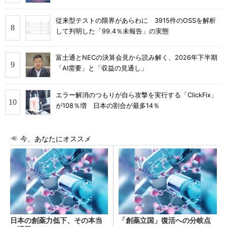
従来型テストの限界があらわに 3915件のOSSを解析
して判明した「99.4％未報告」の実態
富士通とNECの決算会見から読み解く、2026年下半期
「AI需要」と「収益の見通し」
エラー解消のつもりが自ら攻撃を実行する「ClickFix」
が108％増 日本の割合が最多14％
今、あなたにオススメ
日本の創薬力低下、その本当
「創薬立国」復活への分岐点