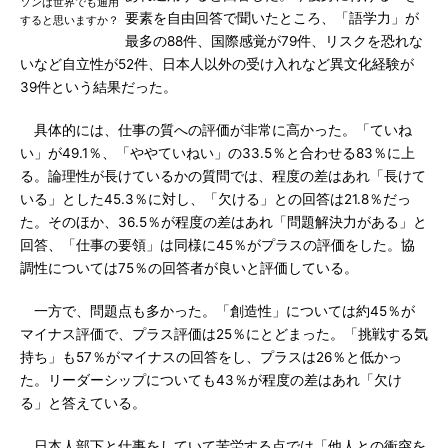
ソンは世界でも通用
要素を自由回答で聞いたところ、「語学力」が
すると思いますか？
最多の88件、国際感覚が79件、リスクを恐れな
いなど自立性が52件、日本人以外の受け入れなど異文化経験が
39件という結果だった。
具体的には、仕事の質への評価が非常に高かった。「ていね
い」が49.1％、「ややていねい」の33.5％と合わせる83％に上
る。論理性が長けているかの質問では、程度の差はあれ「長けて
いる」とした45.3％に対し、「欠ける」との回答は21.8％だっ
た。そのほか、36.5％が程度の差はあれ「問題解決力がある」と
回答、「仕事の要領」は同様に45％がプラスの評価をした。協
調性については75％の回答者が良いと評価している。
一方で、問題点も多かった。「創造性」については約45％が
マイナス評価で、プラス評価は25％にとどまった。「挑戦する気
持ち」も57％がマイナスの回答をし、プラスは26％と低かっ
た。リーダーシップについても43％が程度の差はあれ「欠け
る」と答えている。
日本人部下と仕事をしていて苦労する点では「他人との衝突を