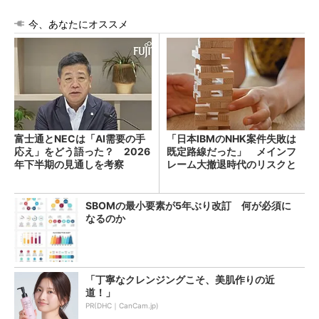
今、あなたにオススメ
富士通とNECは「AI需要の手
「日本IBMのNHK案件失敗は
応え」をどう語った？ 2026
既定路線だった」 メインフ
年下半期の見通しを考察
レーム大撤退時代のリスクと
教訓
SBOMの最小要素が5年ぶり改訂 何が必須に
なるのか
「丁寧なクレンジングこそ、美肌作りの近
道！」
PR(DHC｜CanCam.jp)