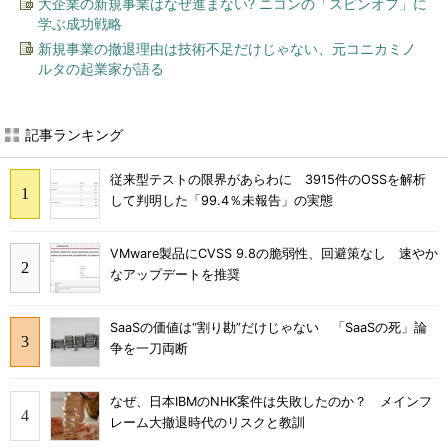
大企業の新規事業はなぜ進まない? ニコンの「スピンオフ」に
学ぶ成功戦略
新規事業の撤退理由は技術不足だけじゃない、元コニカミノ
ルタの起業家が語る
記事ランキング
従来型テストの限界があらわに 3915件のOSSを解析
して判明した「99.4％未報告」の実態
VMware製品にCVSS 9.8の脆弱性、回避策なし 速やか
なアップデートを推奨
SaaSの価値は“割り勘”だけじゃない 「SaaSの死」論
争を一刀両断
なぜ、日本IBMのNHK案件は失敗したのか？ メインフ
レーム大撤退時代のリスクと教訓