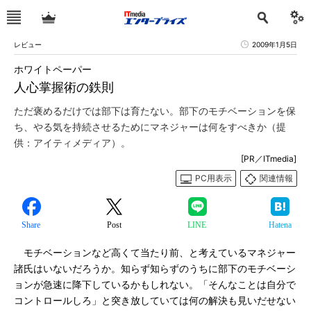
レビュー
2009年1月5日
ホワイトペーパー
人心掌握術の鉄則
ただ褒めるだけでは部下は育たない。部下のモチベーションを保
ち、やる気を持続させるためにマネジャーは何をすべきか（提
供：アイティメディア）。
[PR／ITmedia]
PC用表示
関連情報
Share
Post
LINE
Hatena
モチベーションなど高くて当たり前、と考えているマネジャー
諸氏はいないだろうか。知らず知らずのうちに部下のモチベーシ
ョンが急速に降下しているかもしれない。「そんなことは自分で
コントロールしろ」と突き放していては何の解決も見いだせない