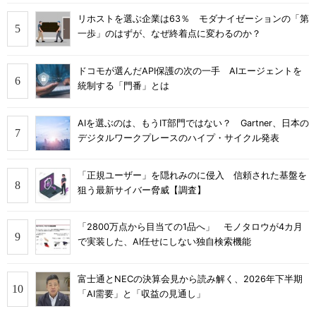
リホストを選ぶ企業は63％ モダナイゼーションの「第
一歩」のはずが、なぜ終着点に変わるのか？
ドコモが選んだAPI保護の次の一手 AIエージェントを
統制する「門番」とは
AIを選ぶのは、もうIT部門ではない？ Gartner、日本の
デジタルワークプレースのハイプ・サイクル発表
「正規ユーザー」を隠れみのに侵入 信頼された基盤を
狙う最新サイバー脅威【調査】
「2800万点から目当ての1品へ」 モノタロウが4カ月
で実装した、AI任せにしない独自検索機能
富士通とNECの決算会見から読み解く、2026年下半期
「AI需要」と「収益の見通し」