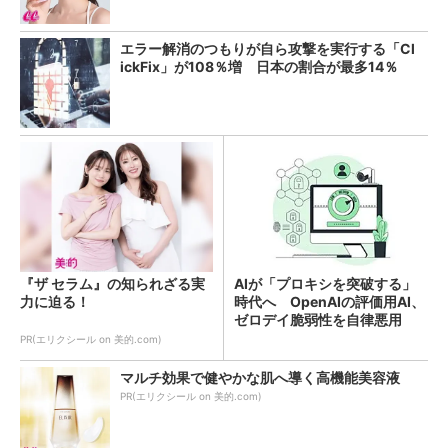
エラー解消のつもりが自ら攻撃を実行する「Cl
ickFix」が108％増 日本の割合が最多14％
『ザ セラム』の知られざる実
AIが「プロキシを突破する」
力に迫る！
時代へ OpenAIの評価用AI、
ゼロデイ脆弱性を自律悪用
PR(エリクシール on 美的.com)
マルチ効果で健やかな肌へ導く高機能美容液
PR(エリクシール on 美的.com)