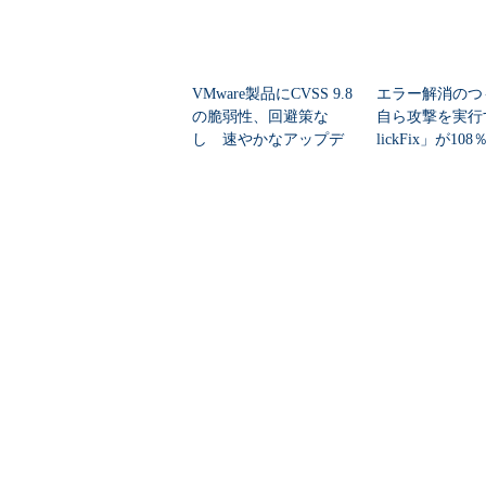
VMware製品にCVSS 9.8
エラー解消のつ
の脆弱性、回避策な
自ら攻撃を実行
し 速やかなアップデ
lickFix」が10
ートを推...
本の割...