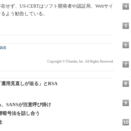
せず、US-CERTはソフト開発者や認証局、Webサイ
けるよう勧告している。
偽造
Copyright © ITmedia, Inc. All Rights Reserved.
「運用見直しが迫る」とRSA
、SANSが注意呼び掛け
替暗号法を話し合う
念