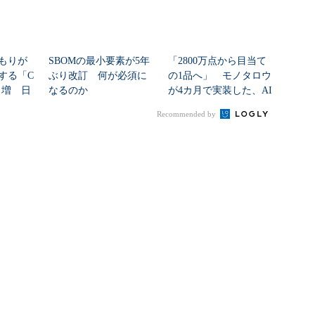
もりが
SBOMの最小要素が5年
「2800万点から目当て
する「C
ぶり改訂 何が必須に
の1品へ」 モノタロウ
8％増 日
なるのか
が4カ月で実装した、AI
任せにしな...
Recommended by