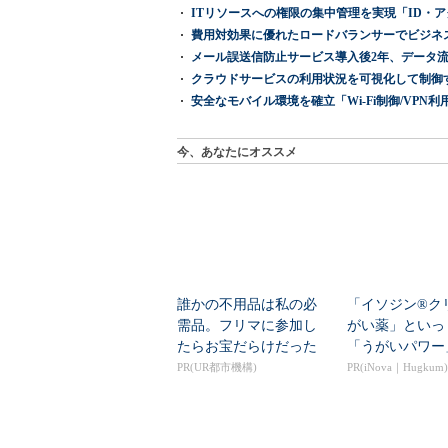
ITリソースへの権限の集中管理を実現「ID・アクセス管理 『I
費用対効果に優れたロードバランサーでビジネ
メール誤送信防止サービス導入後2年、データ流
クラウドサービスの利用状況を可視化して制御する「次
安全なモバイル環境を確立「Wi-Fi制御/VPN利用の強制
今、あなたにオススメ
誰かの不用品は私の必
「イソジン®ク
需品。フリマに参加し
がい薬」といっ
たらお宝だらけだった
「うがいパワー
年中！ 健やか
PR(UR都市機構)
PR(iNova｜Hugkum)