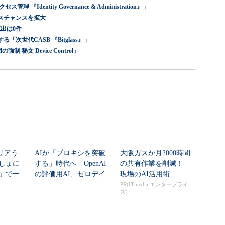
dentity Governance & Administration』」
スチャンスを拡大
出は0件
世代CASB 『Bitglass』」
 秘文 Device Control」
リアう
AIが「プロキシを突破
大阪ガスが月2000時間
しょに
する」時代へ OpenAI
の共有作業を削減！
」で一
の評価用AI、ゼロデイ
現場のAI活用術
脆弱性を自...
PR(ITmedia エンタープライ
ズ)