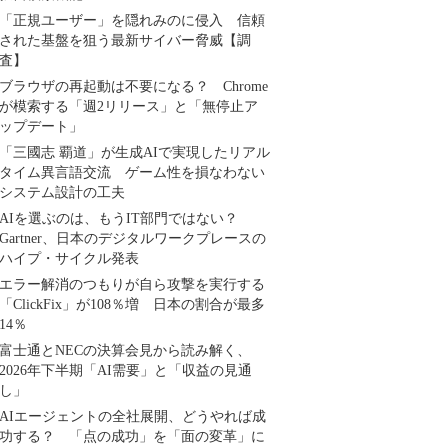
「正規ユーザー」を隠れみのに侵入 信頼
された基盤を狙う最新サイバー脅威【調
査】
ブラウザの再起動は不要になる？ Chrome
が模索する「週2リリース」と「無停止ア
ップデート」
「三國志 覇道」が生成AIで実現したリアル
タイム異言語交流 ゲーム性を損なわない
システム設計の工夫
AIを選ぶのは、もうIT部門ではない？
Gartner、日本のデジタルワークプレースの
ハイプ・サイクル発表
エラー解消のつもりが自ら攻撃を実行する
「ClickFix」が108％増 日本の割合が最多
14％
富士通とNECの決算会見から読み解く、
2026年下半期「AI需要」と「収益の見通
し」
AIエージェントの全社展開、どうやれば成
功する？ 「点の成功」を「面の変革」に