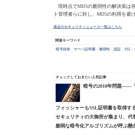
現時点でMD5の脆弱性の解決策は存在
ト管理者らに対し、MD5の利用を避
過去のセキュリティニュース一覧はこちら
関連キーワード
暗号技術
|
サーバ証明書
|
脆弱性
|
認証
|
SSL
|
チェックしておきたい人気記事
暗号の2010年問題――
フィッシャーもSSL証明書を取得する
セキュリティの大御所が集まり、代
脆弱な暗号化アルゴリズムが呼ぶ懸