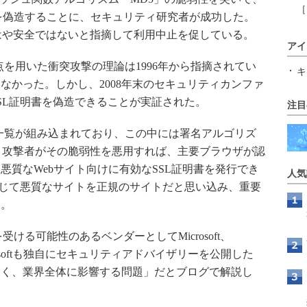
［
書を偽造することに、セキュリティ研究者が成功した。
MD5はもはや安全ではないと指摘して利用中止を促している。
アイ
弱点を用いた衝突攻撃の理論は1996年から指摘されてい
キ
なかった。しかし、2008年末のセキュリティカンファ
SL証明書を偽造できることが実証された。
注目
一覧が組み込まれており、この中には署名アルゴリズ
。攻撃者がその脆弱性を悪用すれば、主要ブラウザが認
悪質なWebサイト向けに有効なSSL証明書を発行でき
人気
信じて悪質なサイトを正規のサイトだと思い込み、重要
る。
ける可能性のあるベンダーとしてMicrosoft、
。Microsoftも独自にセキュリティアドバイザリーを公開した
なく、業界全体に影響する問題」だとブログで解説し