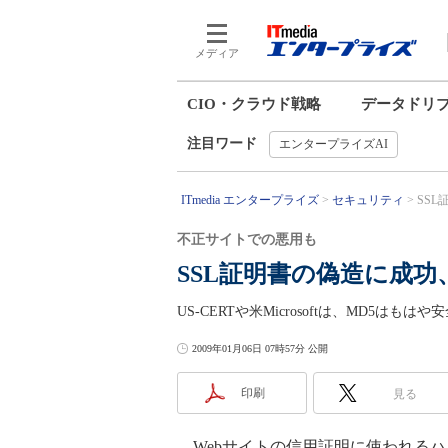
メディア
CIO・クラウド戦略
データドリ
注目ワード
エンタープライズAI
ITmedia エンタープライズ
セキュリティ
SS
不正サイトでの悪用も
SSL証明書の偽造に成
US-CERTや米Microsoftは、MD5
2009年01月06日 07時57分 公開
印刷
見る
Webサイトの信用証明に使われるハ