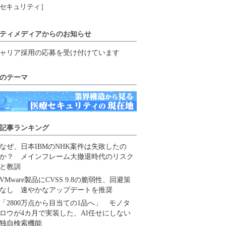
セキュリティ］
ティメディアからのお知らせ
ャリア採用の応募を受け付けています
のテーマ
記事ランキング
なぜ、日本IBMのNHK案件は失敗したの
か？ メインフレーム大撤退時代のリスク
と教訓
VMware製品にCVSS 9.8の脆弱性、回避策
なし 速やかなアップデートを推奨
「2800万点から目当ての1品へ」 モノタ
ロウが4カ月で実装した、AI任せにしない
独自検索機能