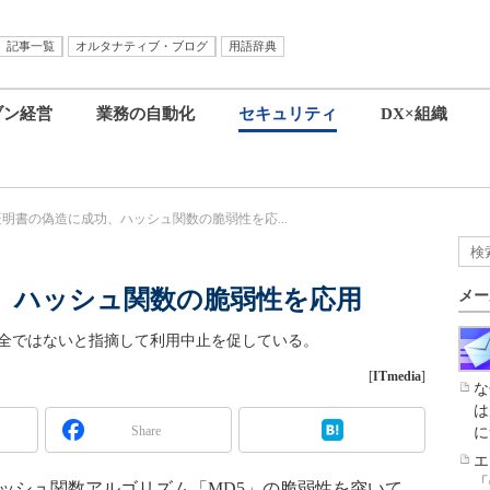
記事一覧
オルタナティブ・ブログ
用語辞典
ブン経営
業務の自動化
セキュリティ
DX×組織
L証明書の偽造に成功、ハッシュ関数の脆弱性を応...
功、ハッシュ関数の脆弱性を応用
メー
はもはや安全ではないと指摘して利用中止を促している。
[
ITmedia
]
な
は
Share
に
エ
「
ッシュ関数アルゴリズム「MD5」の脆弱性を突いて、