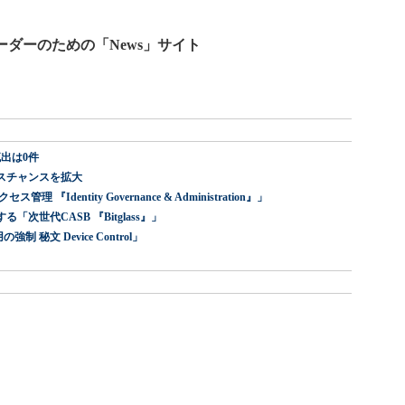
ーダーのための「News」サイト
出は0件
スチャンスを拡大
dentity Governance & Administration』」
世代CASB 『Bitglass』」
 秘文 Device Control」