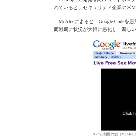
れていると、セキュリティ企業の米Mc
McAfeeによると、Google Co
商戦期に状況が大幅に悪化し、新し
スパム利用の例（McAfee