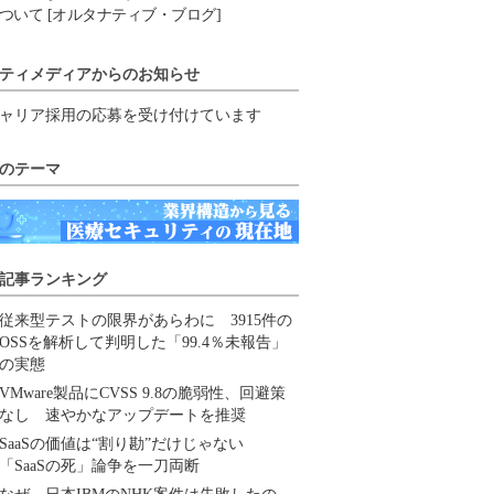
ついて [オルタナティブ・ブログ]
ティメディアからのお知らせ
ャリア採用の応募を受け付けています
のテーマ
記事ランキング
従来型テストの限界があらわに 3915件の
OSSを解析して判明した「99.4％未報告」
の実態
VMware製品にCVSS 9.8の脆弱性、回避策
なし 速やかなアップデートを推奨
SaaSの価値は“割り勘”だけじゃない
「SaaSの死」論争を一刀両断