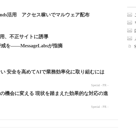
Trends活用 アクセス稼いでマルウェア配布
erを悪用、不正サイトに誘導
戒を――MessageLabsが指摘