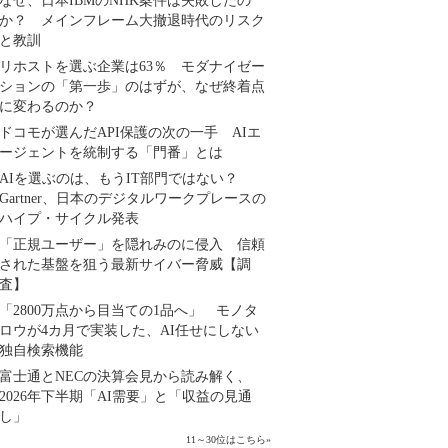
なぜ、日本IBMのNHK案件は失敗したの
か？ メインフレーム大撤退時代のリスク
と教訓
リホストを選ぶ企業は63％ モダナイゼー
ションの「第一歩」のはずが、なぜ終着点
に変わるのか？
ドコモが選んだAPI保護の次の一手 AIエ
ージェントを統制する「門番」とは
AIを選ぶのは、もうIT部門ではない？
Gartner、日本のデジタルワークプレースの
ハイプ・サイクル発表
「正規ユーザー」を隠れみのに侵入 信頼
された基盤を狙う最新サイバー脅威【調
査】
「2800万点から目当ての1品へ」 モノタ
ロウが4カ月で実装した、AI任せにしない
独自検索機能
富士通とNECの決算会見から読み解く、
2026年下半期「AI需要」と「収益の見通
し」
11～30位はこちら
»