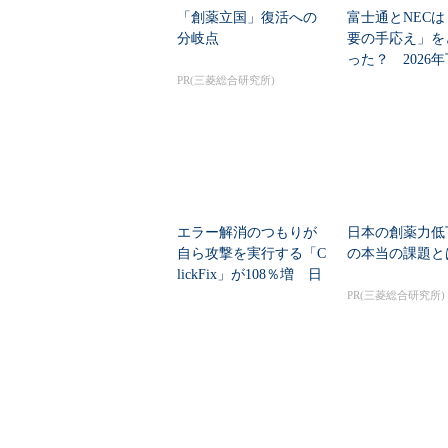
「創薬立国」復活への
富士通とNECは
分岐点
要の手応え」を
った？ 2026
の見通しを考...
PR(三菱総合研究所)
エラー解消のつもりが
日本の創薬力低
自ら攻撃を実行する「C
の本当の課題と
lickFix」が108％増 日
本の割...
PR(三菱総合研究所)