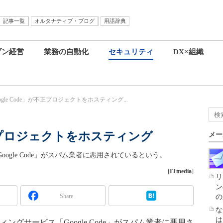
記事一覧
オルタナティブ・ブログ
用語辞典
ブン経営
業務の自動化
セキュリティ
DX×組織
ogle Code」が不正プロジェクトをホスティング...
が不正プロジェクトをホスティング
メー
oogle Code」がスパム業者に悪用されているという。
[
ITmedia
]
リ
ン
Share
の
な
は
ングサービス「Google Code」がスパム業者に悪用さ