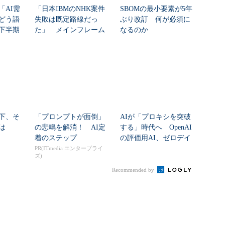
「AI需
「日本IBMのNHK案件
SBOMの最小要素が5年
どう語
失敗は既定路線だっ
ぶり改訂 何が必須に
年下半期
た」 メインフレーム
なるのか
大撤退時代のリスク...
下、そ
「プロンプトが面倒」
AIが「プロキシを突破
は
の悲鳴を解消！ AI定
する」時代へ OpenAI
着のステップ
の評価用AI、ゼロデイ
脆弱性を自...
PR(ITmedia エンタープライ
ズ)
Recommended by