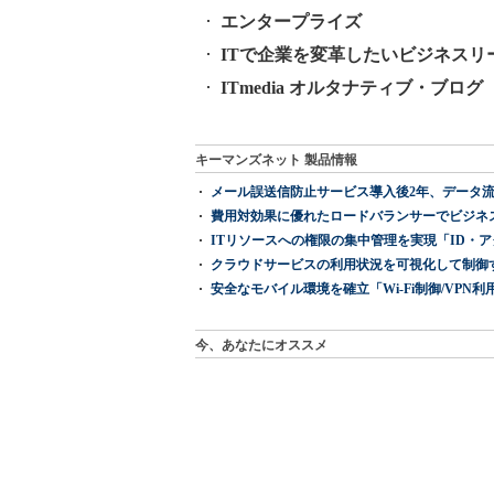
エンタープライズ
ITで企業を変革したいビジネスリ
ITmedia オルタナティブ・ブログ
キーマンズネット 製品情報
メール誤送信防止サービス導入後2年、データ流
費用対効果に優れたロードバランサーでビジネ
ITリソースへの権限の集中管理を実現「ID・アクセス管理 『I
クラウドサービスの利用状況を可視化して制御する「次
安全なモバイル環境を確立「Wi-Fi制御/VPN利用の強制
今、あなたにオススメ