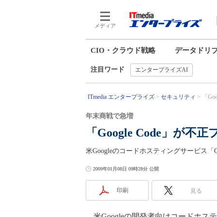
メディア
CIO・クラウド戦略
データドリ
注目ワード
エンタープライズAI
ITmedia エンタープライズ
セキュリティ
「Go
年末商戦で急増
「Google Code」
米Googleのコードホスティングサービス「G
2009年01月08日 09時28分 公開
印刷
見る
米Googleの開発者向けコードホスティ